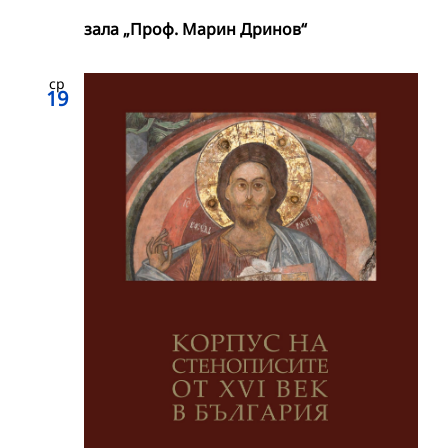
зала „Проф. Марин Дринов“
ср
19