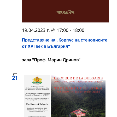
19.04.2023 г. @ 17:00
-
18:00
Представяне на „Корпус на стенописите
от ХVІ век в България“
зала "Проф. Марин Дринов"
пт
21