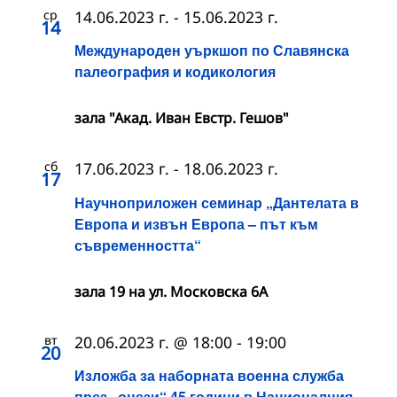
ср
14.06.2023 г.
-
15.06.2023 г.
14
Международен уъркшоп по Славянска
палеография и кодикология
зала "Акад. Иван Евстр. Гешов"
сб
17.06.2023 г.
-
18.06.2023 г.
17
Научноприложен семинар „Дантелата в
Европа и извън Европа – път към
съвременността“
зала 19 на ул. Московска 6А
вт
20.06.2023 г. @ 18:00
-
19:00
20
Изложба за наборната военна служба
през „онези“ 45 години в Националния