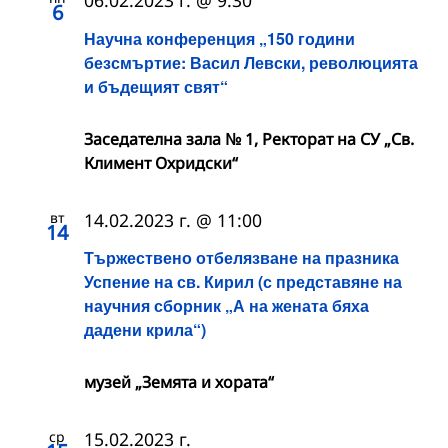
06.02.2023 г. @ 9:30
6
Научна конференция „150 години
безсмъртие: Васил Левски, революцията
и бъдещият свят“
Заседателна зала № 1, Ректорат на СУ „Св.
Климент Охридски“
вт
14.02.2023 г. @ 11:00
14
Тържествено отбелязване на празника
Успение на св. Кирил (с представяне на
научния сборник „А на жената бяха
дадени крила“)
музей „Земята и хората“
ср
15.02.2023 г.