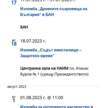
17
Изложба „Древните съкровища на
България“ в БАН
БАН
вт
18.07.2023 г.
18
Изложба „Съдът вместилище –
Защитено време“
Централна зала на НАИМ
пл. Атанас
Буров № 1 (срещу Президентството)
август 2023
вт
01.08.2023 г. @ 11:00
1
Изложба за потопеното наследство в