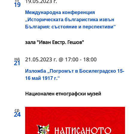
пт
19.05.2023 г.
19
Международна конференция
„Историческата българистика извън
България: състояние и перспективи“
зала "Иван Евстр. Гешов"
нд
21.05.2023 г. @ 17:00
-
18:00
21
Изложба „Погромът в Босилеградско 15-
16 май 1917 г.“
Национален етнографски музей
ср
24