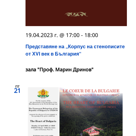
19.04.2023 г. @ 17:00
-
18:00
Представяне на „Корпус на стенописите
от ХVІ век в България“
зала "Проф. Марин Дринов"
пт
21