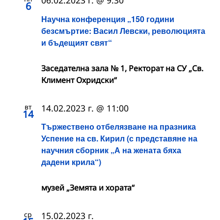
06.02.2023 г. @ 9:30
6
Научна конференция „150 години
безсмъртие: Васил Левски, революцията
и бъдещият свят“
Заседателна зала № 1, Ректорат на СУ „Св.
Климент Охридски“
вт
14.02.2023 г. @ 11:00
14
Тържествено отбелязване на празника
Успение на св. Кирил (с представяне на
научния сборник „А на жената бяха
дадени крила“)
музей „Земята и хората“
ср
15.02.2023 г.