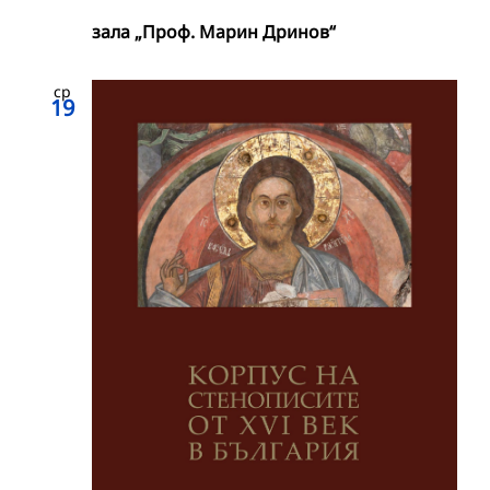
зала „Проф. Марин Дринов“
ср
19