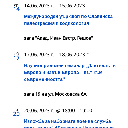
ср
14.06.2023 г.
-
15.06.2023 г.
14
Международен уъркшоп по Славянска
палеография и кодикология
зала "Акад. Иван Евстр. Гешов"
сб
17.06.2023 г.
-
18.06.2023 г.
17
Научноприложен семинар „Дантелата в
Европа и извън Европа – път към
съвременността“
зала 19 на ул. Московска 6А
вт
20.06.2023 г. @ 18:00
-
19:00
20
Изложба за наборната военна служба
през „онези“ 45 години в Националния