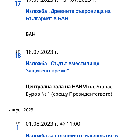
17
Изложба „Древните съкровища на
България“ в БАН
БАН
вт
18.07.2023 г.
18
Изложба „Съдът вместилище –
Защитено време“
Централна зала на НАИМ
пл. Атанас
Буров № 1 (срещу Президентството)
август 2023
вт
01.08.2023 г. @ 11:00
1
Изложба за потопеното наследство в