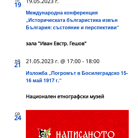
пт
19.05.2023 г.
19
Международна конференция
„Историческата българистика извън
България: състояние и перспективи“
зала "Иван Евстр. Гешов"
нд
21.05.2023 г. @ 17:00
-
18:00
21
Изложба „Погромът в Босилеградско 15-
16 май 1917 г.“
Национален етнографски музей
ср
24