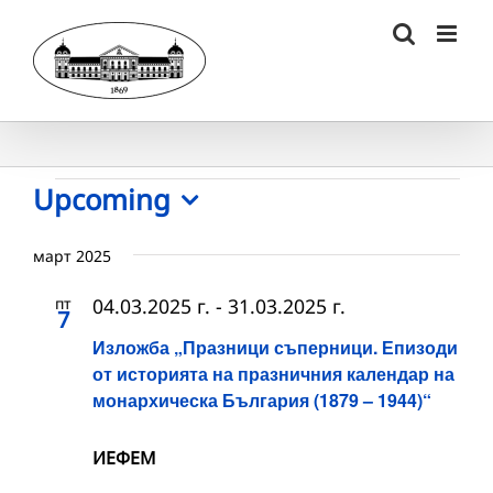
Skip
to
content
Събития
Upcoming
Select
date.
март 2025
пт
04.03.2025 г.
-
31.03.2025 г.
7
Изложба „Празници съперници. Епизоди
от историята на празничния календар на
монархическа България (1879 – 1944)“
ИЕФЕМ