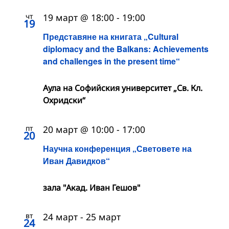
чт
19 март @ 18:00
-
19:00
19
Представяне на книгата „Cultural
diplomacy and the Balkans: Achievements
and challenges in the present time“
Аула на Софийския университет „Св. Кл.
Охридски“
пт
20 март @ 10:00
-
17:00
20
Научна конференция „Световете на
Иван Давидков“
зала "Акад. Иван Гешов"
вт
24 март
-
25 март
24