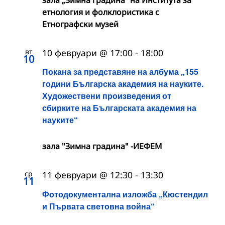
зала „Зимна градина“ на Института за
етнология и фолклористика с
Етнографски музей
вт
10 февруари @ 17:00
-
18:00
10
Покана за представяне на албума „155
години Българска академия на науките.
Художествени произведения от
сбирките на Българската академия на
науките“
зала "Зимна градина" -ИЕФЕМ
ср
11 февруари @ 12:30
-
13:30
11
Фотодокументална изложба „Кюстендил
и Първата световна война“