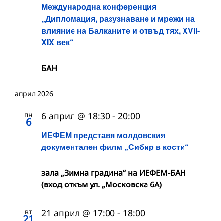
Международна конференция
„Дипломация, разузнаване и мрежи на
влияние на Балканите и отвъд тях, XVII-
XIX век“
БАН
април 2026
пн
6 април @ 18:30
-
20:00
6
ИЕФЕМ представя молдовския
документален филм „Сибир в кости“
зала „Зимна градина“ на ИЕФЕМ-БАН
(вход откъм ул. „Московска 6А)
вт
21 април @ 17:00
-
18:00
21