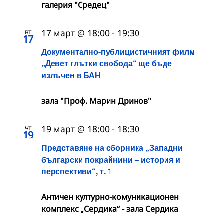
галерия "Средец"
вт
17 март @ 18:00
-
19:30
17
Документално-публицистичният филм
„Девет глътки свобода“ ще бъде
излъчен в БАН
зала "Проф. Марин Дринов"
чт
19 март @ 18:00
-
18:30
19
Представяне на сборника „Западни
български покрайнини – история и
перспективи“, т. 1
Античен културно-комуникационен
комплекс „Сердика“ - зала Сердика