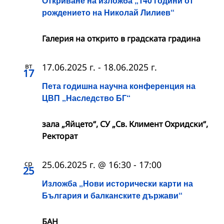
Откриване на изложба „140 години от
рождението на Николай Лилиев“
Галерия на открито в градската градина
вт
17.06.2025 г.
-
18.06.2025 г.
17
Пета годишна научна конференция на
ЦВП „Наследство БГ“
зала „Яйцето“, СУ „Св. Климент Охридски“,
Ректорат
ср
25.06.2025 г. @ 16:30
-
17:00
25
Изложба „Нови исторически карти на
България и балканските държави“
БАН