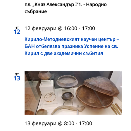
пл. „Княз Александър I“1. - Народно
събрание
чт
12 февруари @ 16:00
-
17:00
12
Кирило-Методиевският научен център –
БАН отбелязва празника Успение на св.
Кирил с две академични събития
пт
13
13 февруари @ 8:00
-
17:00