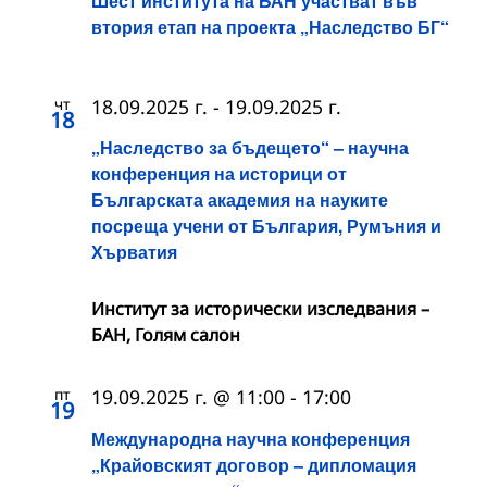
Шест института на БАН участват във
втория етап на проекта „Наследство БГ“
чт
18.09.2025 г.
-
19.09.2025 г.
18
„Наследство за бъдещето“ – научна
конференция на историци от
Българската академия на науките
посреща учени от България, Румъния и
Хърватия
Институт за исторически изследвания –
БАН, Голям салон
пт
19.09.2025 г. @ 11:00
-
17:00
19
Международна научна конференция
„Крайовският договор – дипломация