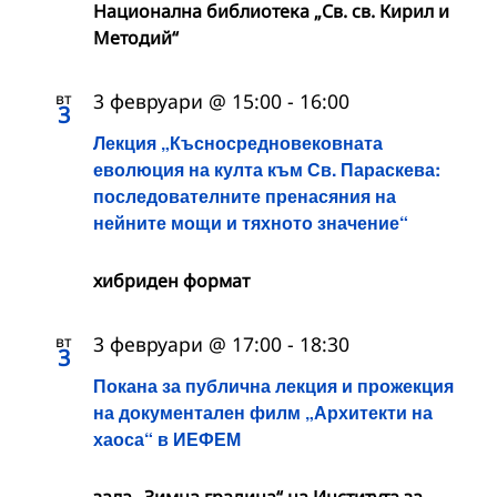
Национална библиотека „Св. св. Кирил и
Методий“
вт
3 февруари @ 15:00
-
16:00
3
Лекция „Късносредновековната
еволюция на култа към Св. Параскева:
последователните пренасяния на
нейните мощи и тяхното значение“
хибриден формат
вт
3 февруари @ 17:00
-
18:30
3
Покана за публична лекция и прожекция
на документален филм „Архитекти на
хаоса“ в ИЕФЕМ