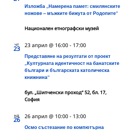
Изложба „Намерена памет: смилянските
ножове – мъжките бижута от Родопите“
Национален етнографски музей
чт
23 април @ 16:00
-
17:00
23
Представяне на резултати от проект
„Културната идентичност на банатските
българи и българската католическа
книжнина“
бул. „Шипченски проход“ 52, бл. 17,
София
нд
26 април @ 10:00
-
13:00
26
Осмо състезание по компютърна