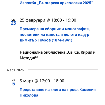
Изложба „Българска археология 2025“
ср
25 февруари @ 18:00
-
19:00
25
Премиера на сборник и монография,
посветени на живота и делото на д-р
Димитър Точков (1874-1941)
Национална библиотека „Св. Св. Кирил и
Методий“
март 2026
чт
5 март @ 17:00
-
18:00
5
Представяне на книга на проф. Камелия
Николова