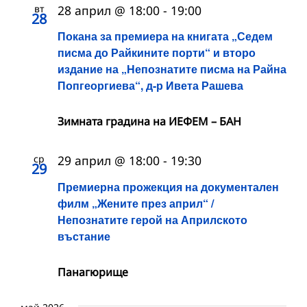
вт
28 април @ 18:00
-
19:00
28
Покана за премиера на книгата „Седем
писма до Райкините порти“ и второ
издание на „Непознатите писма на Райна
Попгеоргиева“, д-р Ивета Рашева
Зимната градина на ИЕФЕМ – БАН
ср
29 април @ 18:00
-
19:30
29
Премиерна прожекция на документален
филм „Жените през април“ /
Непознатите герой на Априлското
въстание
Панагюрище