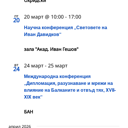
Охридски“
пт
20 март @ 10:00
-
17:00
20
Научна конференция „Световете на
Иван Давидков“
зала "Акад. Иван Гешов"
вт
24 март
-
25 март
24
Международна конференция
„Дипломация, разузнаване и мрежи на
влияние на Балканите и отвъд тях, XVII-
XIX век“
БАН
април 2026