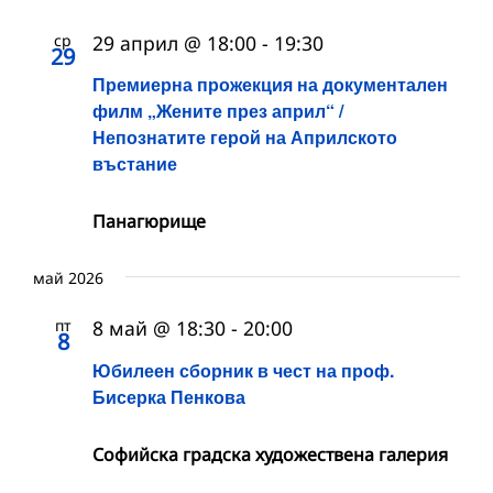
ср
29 април @ 18:00
-
19:30
29
Премиерна прожекция на документален
филм „Жените през април“ /
Непознатите герой на Априлското
въстание
Панагюрище
май 2026
пт
8 май @ 18:30
-
20:00
8
Юбилеен сборник в чест на проф.
Бисерка Пенкова
Софийска градска художествена галерия