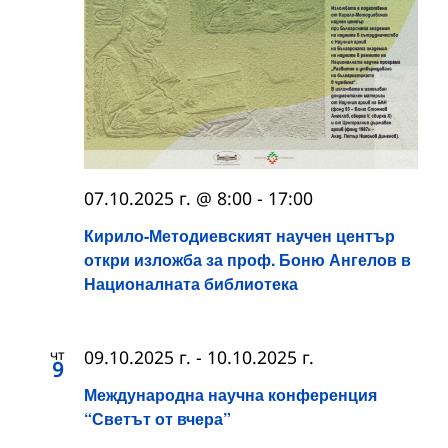
07.10.2025 г. @ 8:00
-
17:00
Кирило-Методиевският научен център
откри изложба за проф. Боню Ангелов в
Националната библиотека
чт
09.10.2025 г.
-
10.10.2025 г.
9
Международна научна конференция
“Светът от вчера”