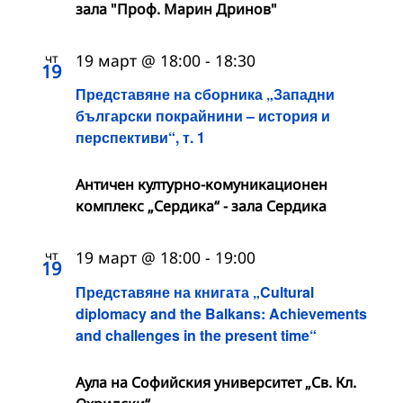
зала "Проф. Марин Дринов"
чт
19 март @ 18:00
-
18:30
19
Представяне на сборника „Западни
български покрайнини – история и
перспективи“, т. 1
Античен културно-комуникационен
комплекс „Сердика“ - зала Сердика
чт
19 март @ 18:00
-
19:00
19
Представяне на книгата „Cultural
diplomacy and the Balkans: Achievements
and challenges in the present time“
Аула на Софийския университет „Св. Кл.