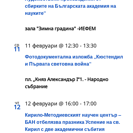
сбирките на Българската академия на
науките“
зала "Зимна градина" -ИЕФЕМ
ср
11 февруари @ 12:30
-
13:30
11
Фотодокументална изложба „Кюстендил
и Първата световна война“
пл. „Княз Александър I“1. - Народно
събрание
чт
12 февруари @ 16:00
-
17:00
12
Кирило-Методиевският научен център –
БАН отбелязва празника Успение на св.
Кирил с две академични събития