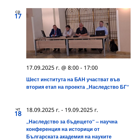
ср
17
17.09.2025 г. @ 8:00
-
17:00
Шест института на БАН участват във
втория етап на проекта „Наследство БГ“
чт
18.09.2025 г.
-
19.09.2025 г.
18
„Наследство за бъдещето“ – научна
конференция на историци от
Българската академия на науките