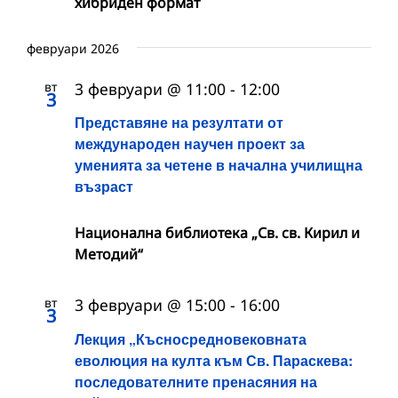
хибриден формат
февруари 2026
вт
3 февруари @ 11:00
-
12:00
3
Представяне на резултати от
международен научен проект за
уменията за четене в начална училищна
възраст
Национална библиотека „Св. св. Кирил и
Методий“
вт
3 февруари @ 15:00
-
16:00
3
Лекция „Късносредновековната
еволюция на култа към Св. Параскева:
последователните пренасяния на