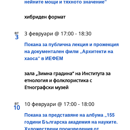
нейните мощи и тяхното значение“
хибриден формат
вт
3 февруари @ 17:00
-
18:30
3
Покана за публична лекция и прожекция
на документален филм „Архитекти на
хаоса“ в ИЕФЕМ
зала „Зимна градина“ на Института за
етнология и фолклористика с
Етнографски музей
вт
10 февруари @ 17:00
-
18:00
10
Покана за представяне на албума „155
години Българска академия на науките.
Художествени произведения от