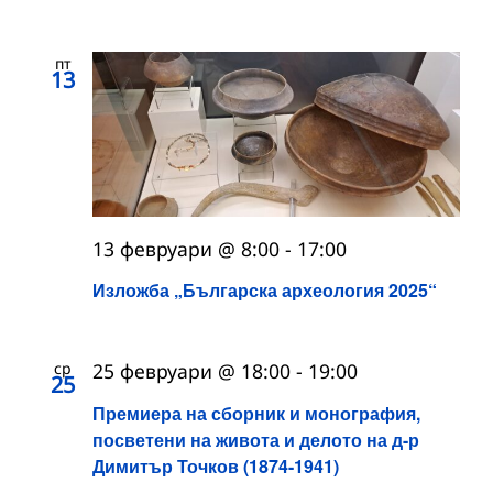
пт
13
13 февруари @ 8:00
-
17:00
Изложба „Българска археология 2025“
ср
25 февруари @ 18:00
-
19:00
25
Премиера на сборник и монография,
посветени на живота и делото на д-р
Димитър Точков (1874-1941)