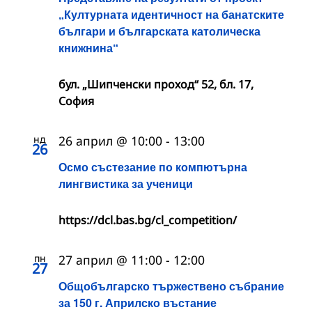
„Културната идентичност на банатските
българи и българската католическа
книжнина“
бул. „Шипченски проход“ 52, бл. 17,
София
нд
26 април @ 10:00
-
13:00
26
Осмо състезание по компютърна
лингвистика за ученици
https://dcl.bas.bg/cl_competition/
пн
27 април @ 11:00
-
12:00
27
Общобългарско тържествено събрание
за 150 г. Априлско въстание