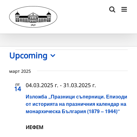
Skip
to
content
Събития
Upcoming
Select
date.
март 2025
пт
04.03.2025 г.
-
31.03.2025 г.
14
Изложба „Празници съперници. Епизоди
от историята на празничния календар на
монархическа България (1879 – 1944)“
ИЕФЕМ