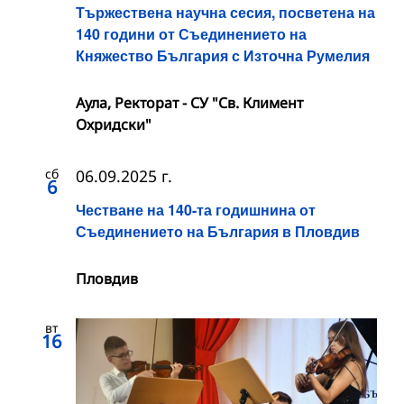
Тържествена научна сесия, посветена на
140 години от Съединението на
Княжество България с Източна Румелия
Аула, Ректорат - СУ "Св. Климент
Охридски"
сб
06.09.2025 г.
6
Честване на 140-та годишнина от
Съединението на България в Пловдив
Пловдив
вт
16