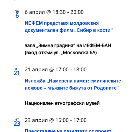
пн
6 април @ 18:30
-
20:00
6
ИЕФЕМ представя молдовския
документален филм „Сибир в кости“
зала „Зимна градина“ на ИЕФЕМ-БАН
(вход откъм ул. „Московска 6А)
вт
21 април @ 17:00
-
18:00
21
Изложба „Намерена памет: смилянските
ножове – мъжките бижута от Родопите“
Национален етнографски музей
чт
23 април @ 16:00
-
17:00
23
Представяне на резултати от проект