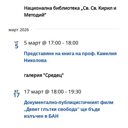
Национална библиотека „Св. Св. Кирил и
Методий“
март 2026
чт
5 март @ 17:00
-
18:00
5
Представяне на книга на проф. Камелия
Николова
галерия "Средец"
вт
17 март @ 18:00
-
19:30
17
Документално-публицистичният филм
„Девет глътки свобода“ ще бъде
излъчен в БАН