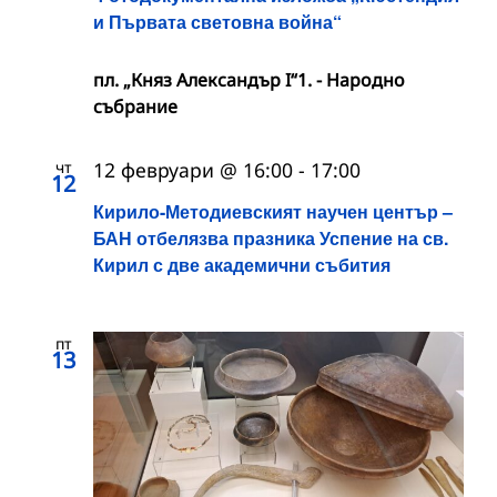
и Първата световна война“
пл. „Княз Александър I“1. - Народно
събрание
чт
12 февруари @ 16:00
-
17:00
12
Кирило-Методиевският научен център –
БАН отбелязва празника Успение на св.
Кирил с две академични събития
пт
13