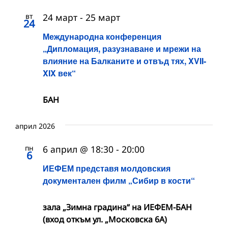
вт
24 март
-
25 март
24
Международна конференция
„Дипломация, разузнаване и мрежи на
влияние на Балканите и отвъд тях, XVII-
XIX век“
БАН
април 2026
пн
6 април @ 18:30
-
20:00
6
ИЕФЕМ представя молдовския
документален филм „Сибир в кости“
зала „Зимна градина“ на ИЕФЕМ-БАН
(вход откъм ул. „Московска 6А)