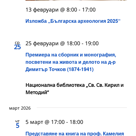
13 февруари @ 8:00
-
17:00
Изложба „Българска археология 2025“
ср
25 февруари @ 18:00
-
19:00
25
Премиера на сборник и монография,
посветени на живота и делото на д-р
Димитър Точков (1874-1941)
Национална библиотека „Св. Св. Кирил и
Методий“
март 2026
чт
5 март @ 17:00
-
18:00
5
Представяне на книга на проф. Камелия