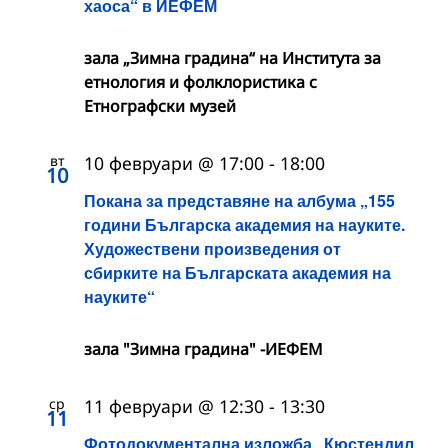
хаоса“ в ИЕФЕМ
зала „Зимна градина“ на Института за
етнология и фолклористика с
Етнографски музей
вт
10 февруари @ 17:00
-
18:00
10
Покана за представяне на албума „155
години Българска академия на науките.
Художествени произведения от
сбирките на Българската академия на
науките“
зала "Зимна градина" -ИЕФЕМ
ср
11 февруари @ 12:30
-
13:30
11
Фотодокументална изложба „Кюстендил