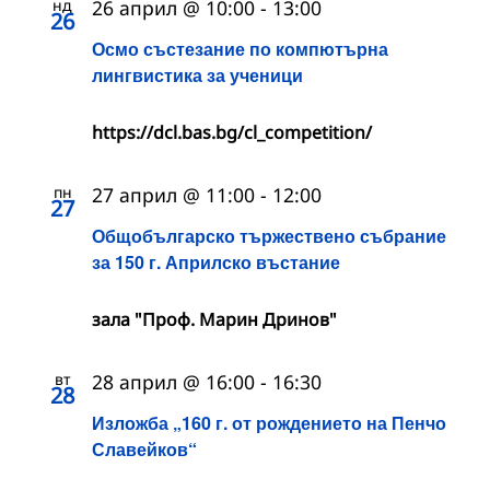
нд
26 април @ 10:00
-
13:00
26
Осмо състезание по компютърна
лингвистика за ученици
https://dcl.bas.bg/cl_competition/
пн
27 април @ 11:00
-
12:00
27
Общобългарско тържествено събрание
за 150 г. Априлско въстание
зала "Проф. Марин Дринов"
вт
28 април @ 16:00
-
16:30
28
Изложба „160 г. от рождението на Пенчо
Славейков“