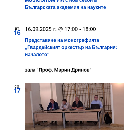
Българската академия на науките
вт
16.09.2025 г. @ 17:00
-
18:00
16
Представяне на монографията
„Гвардейският оркестър на България:
началото“
зала "Проф. Марин Дринов"
ср
17