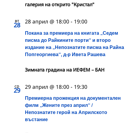
галерия на открито "Кристал"
вт
28 април @ 18:00
-
19:00
28
Покана за премиера на книгата „Седем
писма до Райкините порти“ и второ
издание на „Непознатите писма на Райна
Попгеоргиева“, д-р Ивета Рашева
Зимната градина на ИЕФЕМ – БАН
ср
29 април @ 18:00
-
19:30
29
Премиерна прожекция на документален
филм „Жените през април“ /
Непознатите герой на Априлското
въстание