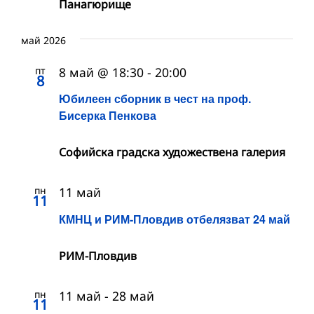
Панагюрище
май 2026
пт
8 май @ 18:30
-
20:00
8
Юбилеен сборник в чест на проф.
Бисерка Пенкова
Софийска градска художествена галерия
пн
11 май
11
КМНЦ и РИМ-Пловдив отбелязват 24 май
РИМ-Пловдив
пн
11 май
-
28 май
11