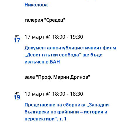
Николова
галерия "Средец"
вт
17 март @ 18:00
-
19:30
17
Документално-публицистичният филм
„Девет глътки свобода“ ще бъде
излъчен в БАН
зала "Проф. Марин Дринов"
чт
19 март @ 18:00
-
18:30
19
Представяне на сборника „Западни
български покрайнини – история и
перспективи“, т. 1