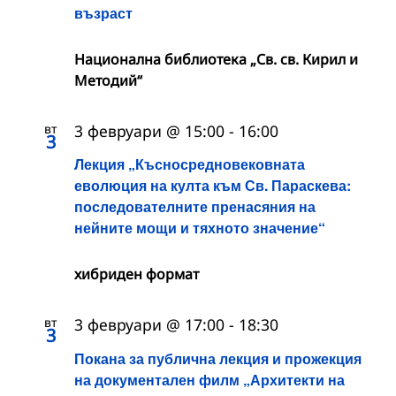
възраст
Национална библиотека „Св. св. Кирил и
Методий“
вт
3 февруари @ 15:00
-
16:00
3
Лекция „Късносредновековната
еволюция на култа към Св. Параскева:
последователните пренасяния на
нейните мощи и тяхното значение“
хибриден формат
вт
3 февруари @ 17:00
-
18:30
3
Покана за публична лекция и прожекция
на документален филм „Архитекти на