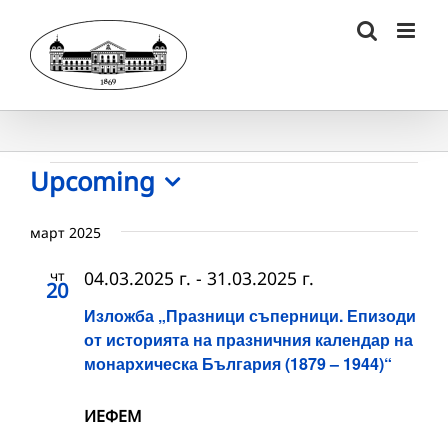
Skip
to
content
Събития
Upcoming
Select
date.
март 2025
чт
04.03.2025 г.
-
31.03.2025 г.
20
Изложба „Празници съперници. Епизоди
от историята на празничния календар на
монархическа България (1879 – 1944)“
ИЕФЕМ