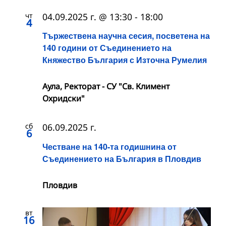
чт
04.09.2025 г. @ 13:30
-
18:00
4
Тържествена научна сесия, посветена на
140 години от Съединението на
Княжество България с Източна Румелия
Аула, Ректорат - СУ "Св. Климент
Охридски"
сб
06.09.2025 г.
6
Честване на 140-та годишнина от
Съединението на България в Пловдив
Пловдив
вт
16