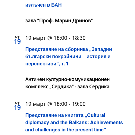
излъчен в БАН
зала "Проф. Марин Дринов"
чт
19 март @ 18:00
-
18:30
19
Представяне на сборника „Западни
български покрайнини – история и
перспективи“, т. 1
Античен културно-комуникационен
комплекс „Сердика“ - зала Сердика
чт
19 март @ 18:00
-
19:00
19
Представяне на книгата „Cultural
diplomacy and the Balkans: Achievements
and challenges in the present time“