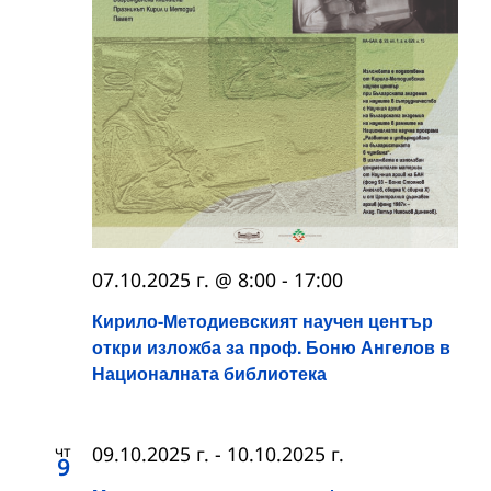
07.10.2025 г. @ 8:00
-
17:00
Кирило-Методиевският научен център
откри изложба за проф. Боню Ангелов в
Националната библиотека
чт
09.10.2025 г.
-
10.10.2025 г.
9