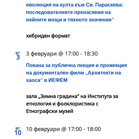
еволюция на култа към Св. Параскева:
последователните пренасяния на
нейните мощи и тяхното значение“
хибриден формат
вт
3 февруари @ 17:00
-
18:30
3
Покана за публична лекция и прожекция
на документален филм „Архитекти на
хаоса“ в ИЕФЕМ
зала „Зимна градина“ на Института за
етнология и фолклористика с
Етнографски музей
вт
10 февруари @ 17:00
-
18:00
10