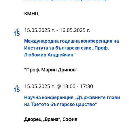
КМНЦ
чт
15.05.2025 г.
-
16.05.2025 г.
15
Международна годишна конференция на
Института за български език „Проф.
Любомир Андрейчин“
"Проф. Марин Дринов"
чт
15.05.2025 г. @ 13:00
-
17:30
15
Научна конференция „Държавните глави
на Третото българско царство“
Дворец „Врана“, София