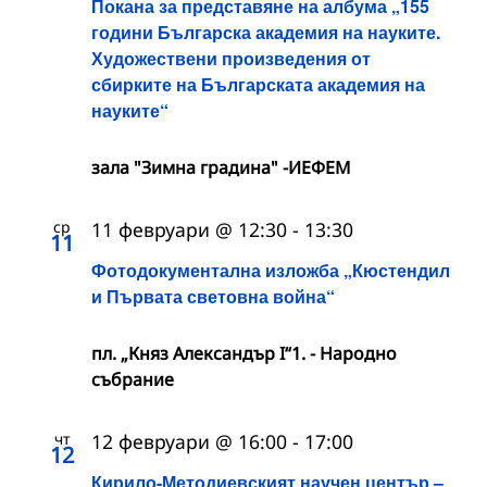
Покана за представяне на албума „155
години Българска академия на науките.
Художествени произведения от
сбирките на Българската академия на
науките“
зала "Зимна градина" -ИЕФЕМ
ср
11 февруари @ 12:30
-
13:30
11
Фотодокументална изложба „Кюстендил
и Първата световна война“
пл. „Княз Александър I“1. - Народно
събрание
чт
12 февруари @ 16:00
-
17:00
12
Кирило-Методиевският научен център –