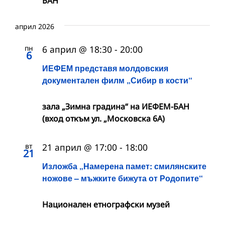
БАН
април 2026
пн
6 април @ 18:30
-
20:00
6
ИЕФЕМ представя молдовския
документален филм „Сибир в кости“
зала „Зимна градина“ на ИЕФЕМ-БАН
(вход откъм ул. „Московска 6А)
вт
21 април @ 17:00
-
18:00
21
Изложба „Намерена памет: смилянските
ножове – мъжките бижута от Родопите“
Национален етнографски музей