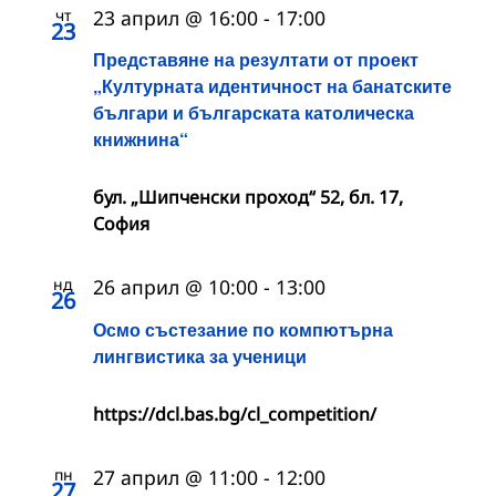
чт
23 април @ 16:00
-
17:00
23
Представяне на резултати от проект
„Културната идентичност на банатските
българи и българската католическа
книжнина“
бул. „Шипченски проход“ 52, бл. 17,
София
нд
26 април @ 10:00
-
13:00
26
Осмо състезание по компютърна
лингвистика за ученици
https://dcl.bas.bg/cl_competition/
пн
27 април @ 11:00
-
12:00
27