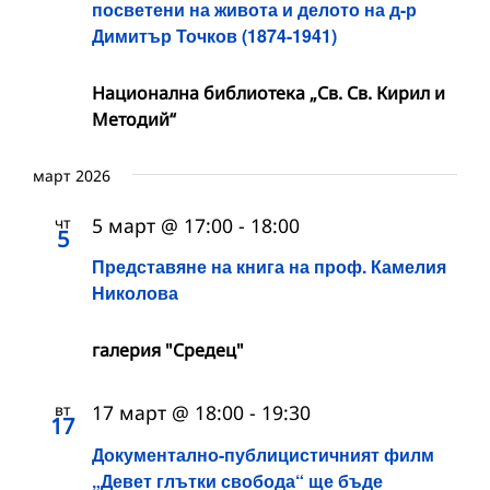
посветени на живота и делото на д-р
Димитър Точков (1874-1941)
Национална библиотека „Св. Св. Кирил и
Методий“
март 2026
чт
5 март @ 17:00
-
18:00
5
Представяне на книга на проф. Камелия
Николова
галерия "Средец"
вт
17 март @ 18:00
-
19:30
17
Документално-публицистичният филм
„Девет глътки свобода“ ще бъде