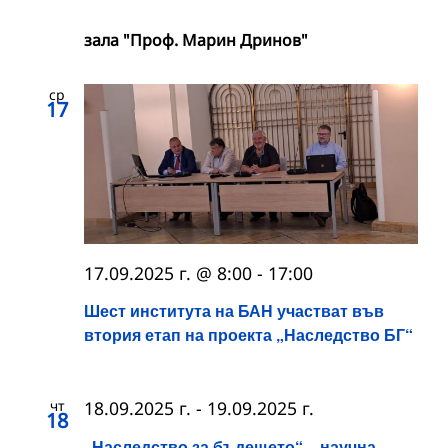
зала "Проф. Марин Дринов"
ср
17
17.09.2025 г. @ 8:00
-
17:00
Шест института на БАН участват във
втория етап на проекта „Наследство БГ“
чт
18.09.2025 г.
-
19.09.2025 г.
18
„Наследство за бъдещето“ – научна