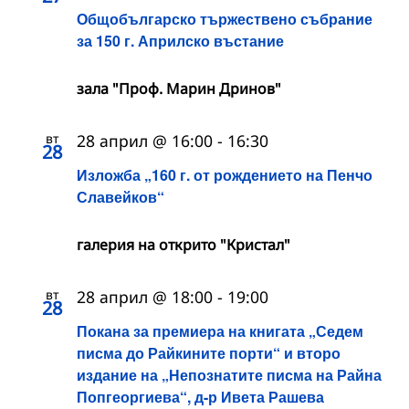
Общобългарско тържествено събрание
за 150 г. Априлско въстание
зала "Проф. Марин Дринов"
вт
28 април @ 16:00
-
16:30
28
Изложба „160 г. от рождението на Пенчо
Славейков“
галерия на открито "Кристал"
вт
28 април @ 18:00
-
19:00
28
Покана за премиера на книгата „Седем
писма до Райкините порти“ и второ
издание на „Непознатите писма на Райна
Попгеоргиева“, д-р Ивета Рашева