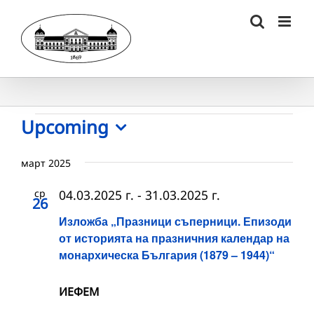
Skip
to
content
Събития
Upcoming
Select
date.
март 2025
ср
04.03.2025 г.
-
31.03.2025 г.
26
Изложба „Празници съперници. Епизоди
от историята на празничния календар на
монархическа България (1879 – 1944)“
ИЕФЕМ