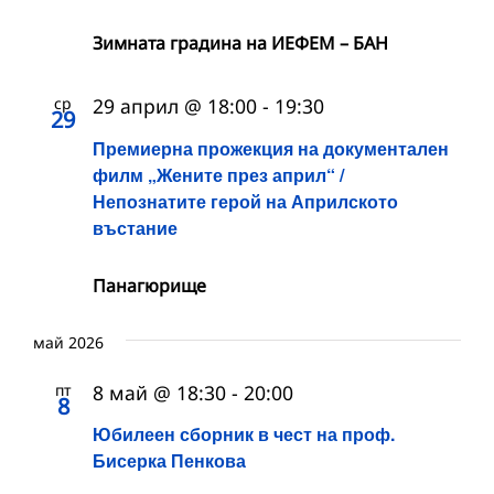
Зимната градина на ИЕФЕМ – БАН
ср
29 април @ 18:00
-
19:30
29
Премиерна прожекция на документален
филм „Жените през април“ /
Непознатите герой на Априлското
въстание
Панагюрище
май 2026
пт
8 май @ 18:30
-
20:00
8
Юбилеен сборник в чест на проф.
Бисерка Пенкова