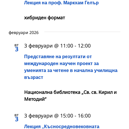
Лекция на проф. Маркхам Гелър
хибриден формат
февруари 2026
вт
3 февруари @ 11:00
-
12:00
3
Представяне на резултати от
международен научен проект за
уменията за четене в начална училищна
възраст
Национална библиотека „Св. св. Кирил и
Методий“
вт
3 февруари @ 15:00
-
16:00
3
Лекция „Късносредновековната