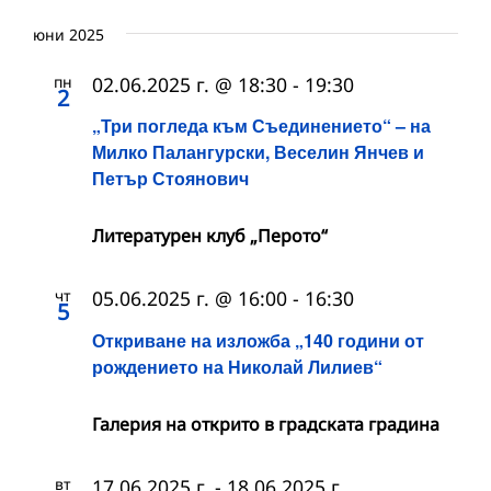
юни 2025
пн
02.06.2025 г. @ 18:30
-
19:30
2
„Три погледа към Съединението“ – на
Милко Палангурски, Веселин Янчев и
Петър Стоянович
Литературен клуб „Перото“
чт
05.06.2025 г. @ 16:00
-
16:30
5
Откриване на изложба „140 години от
рождението на Николай Лилиев“
Галерия на открито в градската градина
вт
17.06.2025 г.
-
18.06.2025 г.