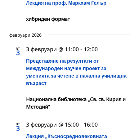
Лекция на проф. Маркхам Гелър
хибриден формат
февруари 2026
вт
3 февруари @ 11:00
-
12:00
3
Представяне на резултати от
международен научен проект за
уменията за четене в начална училищна
възраст
Национална библиотека „Св. св. Кирил и
Методий“
вт
3 февруари @ 15:00
-
16:00
3
Лекция „Късносредновековната