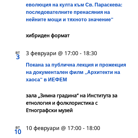
еволюция на култа към Св. Параскева:
последователните пренасяния на
нейните мощи и тяхното значение“
хибриден формат
вт
3 февруари @ 17:00
-
18:30
3
Покана за публична лекция и прожекция
на документален филм „Архитекти на
хаоса“ в ИЕФЕМ
зала „Зимна градина“ на Института за
етнология и фолклористика с
Етнографски музей
вт
10 февруари @ 17:00
-
18:00
10