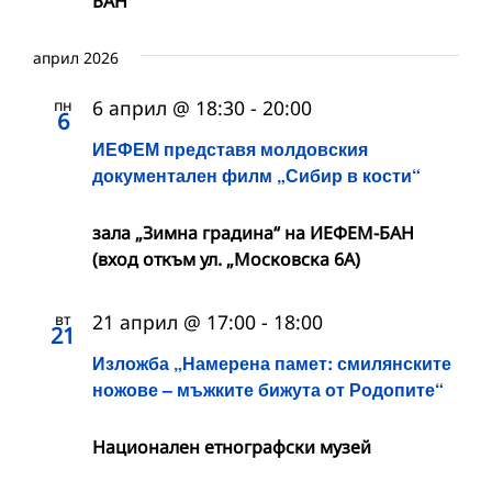
БАН
април 2026
пн
6 април @ 18:30
-
20:00
6
ИЕФЕМ представя молдовския
документален филм „Сибир в кости“
зала „Зимна градина“ на ИЕФЕМ-БАН
(вход откъм ул. „Московска 6А)
вт
21 април @ 17:00
-
18:00
21
Изложба „Намерена памет: смилянските
ножове – мъжките бижута от Родопите“
Национален етнографски музей