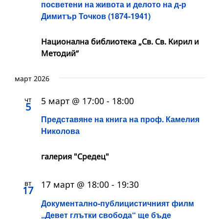
посветени на живота и делото на д-р
Димитър Точков (1874-1941)
Национална библиотека „Св. Св. Кирил и
Методий“
март 2026
чт
5 март @ 17:00
-
18:00
5
Представяне на книга на проф. Камелия
Николова
галерия "Средец"
вт
17 март @ 18:00
-
19:30
17
Документално-публицистичният филм
„Девет глътки свобода“ ще бъде