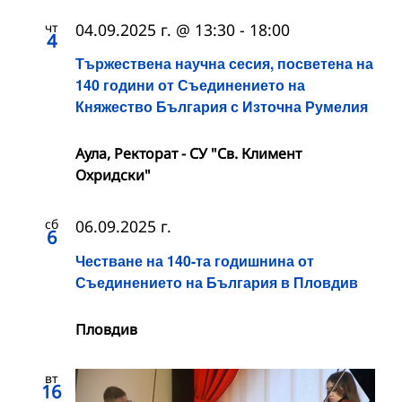
чт
04.09.2025 г. @ 13:30
-
18:00
4
Тържествена научна сесия, посветена на
140 години от Съединението на
Княжество България с Източна Румелия
Аула, Ректорат - СУ "Св. Климент
Охридски"
сб
06.09.2025 г.
6
Честване на 140-та годишнина от
Съединението на България в Пловдив
Пловдив
вт
16