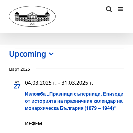
Skip
to
content
Събития
Upcoming
Select
date.
март 2025
чт
04.03.2025 г.
-
31.03.2025 г.
27
Изложба „Празници съперници. Епизоди
от историята на празничния календар на
монархическа България (1879 – 1944)“
ИЕФЕМ