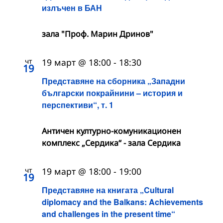
излъчен в БАН
зала "Проф. Марин Дринов"
чт
19 март @ 18:00
-
18:30
19
Представяне на сборника „Западни
български покрайнини – история и
перспективи“, т. 1
Античен културно-комуникационен
комплекс „Сердика“ - зала Сердика
чт
19 март @ 18:00
-
19:00
19
Представяне на книгата „Cultural
diplomacy and the Balkans: Achievements
and challenges in the present time“