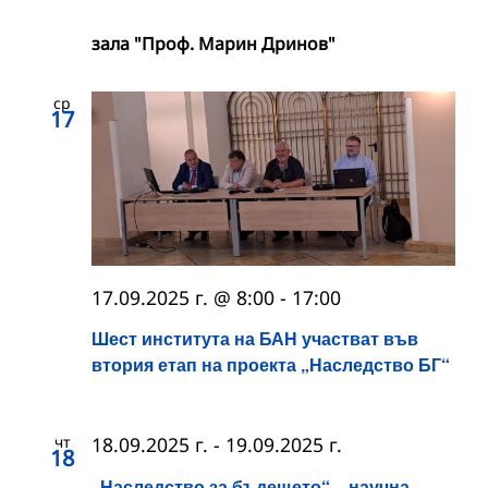
зала "Проф. Марин Дринов"
ср
17
17.09.2025 г. @ 8:00
-
17:00
Шест института на БАН участват във
втория етап на проекта „Наследство БГ“
чт
18.09.2025 г.
-
19.09.2025 г.
18
„Наследство за бъдещето“ – научна