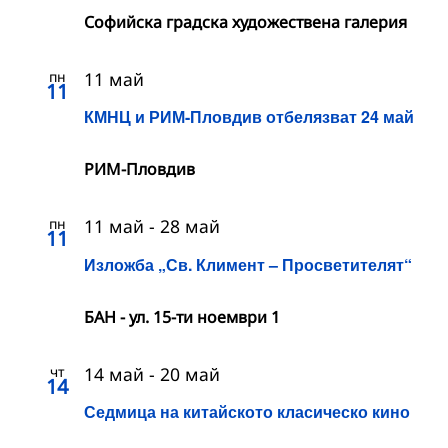
Софийска градска художествена галерия
пн
11 май
11
КМНЦ и РИМ-Пловдив отбелязват 24 май
РИМ-Пловдив
пн
11 май
-
28 май
11
Изложба „Св. Климент – Просветителят“
БАН - ул. 15-ти ноември 1
чт
14 май
-
20 май
14
Седмица на китайското класическо кино