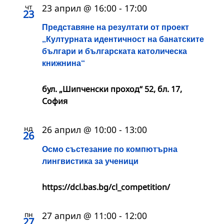
чт
23 април @ 16:00
-
17:00
23
Представяне на резултати от проект
„Културната идентичност на банатските
българи и българската католическа
книжнина“
бул. „Шипченски проход“ 52, бл. 17,
София
нд
26 април @ 10:00
-
13:00
26
Осмо състезание по компютърна
лингвистика за ученици
https://dcl.bas.bg/cl_competition/
пн
27 април @ 11:00
-
12:00
27