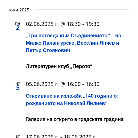
юни 2025
пн
02.06.2025 г. @ 18:30
-
19:30
2
„Три погледа към Съединението“ – на
Милко Палангурски, Веселин Янчев и
Петър Стоянович
Литературен клуб „Перото“
чт
05.06.2025 г. @ 16:00
-
16:30
5
Откриване на изложба „140 години от
рождението на Николай Лилиев“
Галерия на открито в градската градина
вт
17.06.2025 г.
-
18.06.2025 г.