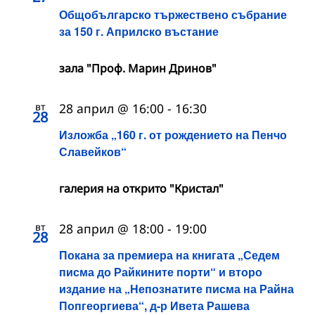
Общобългарско тържествено събрание
за 150 г. Априлско въстание
зала "Проф. Марин Дринов"
вт
28 април @ 16:00
-
16:30
28
Изложба „160 г. от рождението на Пенчо
Славейков“
галерия на открито "Кристал"
вт
28 април @ 18:00
-
19:00
28
Покана за премиера на книгата „Седем
писма до Райкините порти“ и второ
издание на „Непознатите писма на Райна
Попгеоргиева“, д-р Ивета Рашева