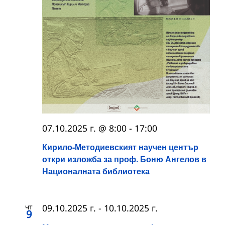
07.10.2025 г. @ 8:00
-
17:00
Кирило-Методиевският научен център
откри изложба за проф. Боню Ангелов в
Националната библиотека
чт
09.10.2025 г.
-
10.10.2025 г.
9