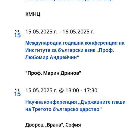
КМНЦ
чт
15.05.2025 г.
-
16.05.2025 г.
15
Международна годишна конференция на
Института за български език „Проф.
Любомир Андрейчин“
"Проф. Марин Дринов"
чт
15.05.2025 г. @ 13:00
-
17:30
15
Научна конференция „Държавните глави
на Третото българско царство“
Дворец „Врана“, София