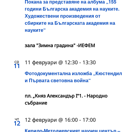
Покана за представяне на албума „155
години Българска академия на науките.
Художествени произведения от
сбирките на Българската академия на
науките“
зала "Зимна градина" -ИЕФЕМ
ср
11 февруари @ 12:30
-
13:30
11
Фотодокументална изложба „Кюстендил
и Първата световна война“
пл. „Княз Александър I“1. - Народно
събрание
чт
12 февруари @ 16:00
-
17:00
12
Кирило-Методиевският научен център –