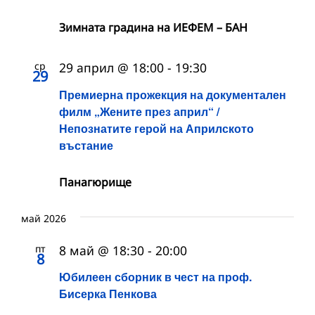
Зимната градина на ИЕФЕМ – БАН
ср
29 април @ 18:00
-
19:30
29
Премиерна прожекция на документален
филм „Жените през април“ /
Непознатите герой на Априлското
въстание
Панагюрище
май 2026
пт
8 май @ 18:30
-
20:00
8
Юбилеен сборник в чест на проф.
Бисерка Пенкова