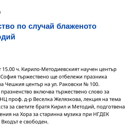
0
тво по случай блаженото
одий
от 15.00 ч. Кирило-Методиевският научен център
 София тържествено ще отбележи празника
а Чешкия център на ул. Раковски № 100.
празненство включва тържествено слово за
НЦ проф. д-р Веселка Желязкова, лекция на тема
ста за светите братя Кирил и Методий, подготвена
нения на Хора за старинна музика при НГДЕК
 Входът е свободен.