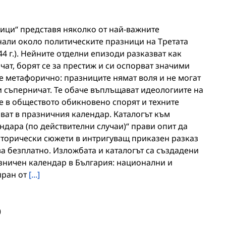
ци“ представя няколко от най-важните
али около политическите празници на Третата
4 г.). Нейните отделни епизоди разказват как
ат, борят се за престиж и си оспорват значими
, е метафорично: празниците нямат воля и не могат
и съперничат. Те обаче въплъщават идеологиите на
те в обществото обикновено спорят и техните
ват в празничния календар. Каталогът към
дара (по действителни случаи)“ прави опит да
торически сюжети в интригуващ приказен разказ
ва безплатно. Изложбата и каталогът са създадени
зничен календар в България: национални и
иран от
[...]
0