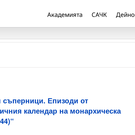
Академията
САЧК
Дейно
 съперници. Епизоди от
ничния календар на монархическа
44)“