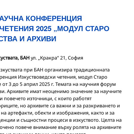
АУЧНА КОНФЕРЕНЦИЯ
ЧЕТЕНИЯ 2025 „МОДУЛ СТАРО
СТВА И АРХИВИ
куствата, БАН
ул. „Кракра“ 21, София
 изкуствата при БАН организира традиционната
енция Изкуствоведски четения, модул Старо
 от 3 до 5 април 2025 г. Темата на научния форум
хиви. Архивите имат неоценимо значение за научните
ни повечето източници, с които работят
риците, но архивите са важни и за разкриването и
на артефакти, обекти и изображения, както и за
енции и същностни процеси в изкуството. Целта на
сочено повече внимание върху ролята на архивните