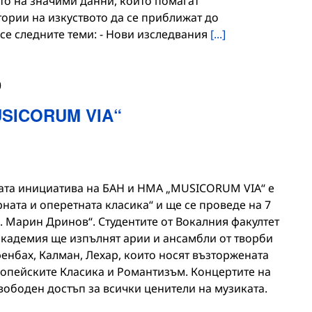
то на значими данни, които помагат
рии на изкуството да се приближат до
 се следните теми: - Нови изследвания
[...]
0
USICORUM VIA“
ата инициатива на БАН и НМА „MUSICORUM VIA“ е
ата и оперетната класика“ и ще се проведе на 7
ф. Марин Дринов“. Студентите от Вокалния факултет
кадемия ще изпълнят арии и ансамбли от творби
енбах, Калман, Лехар, които носят възторжената
опейските Класика и Романтизъм. Концертите на
вободен достъп за всички ценители на музиката.