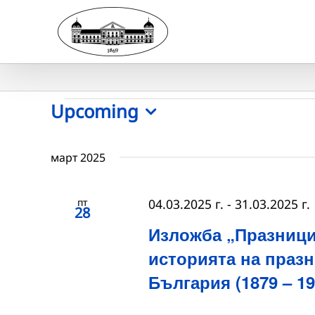
Skip
to
content
Събития
Upcoming
Select
date.
март 2025
пт
04.03.2025 г.
-
31.03.2025 г.
28
Изложба „Празници
историята на праз
България (1879 – 19