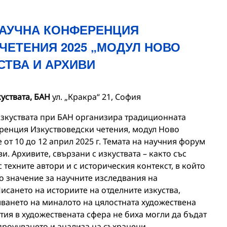
АУЧНА КОНФЕРЕНЦИЯ
ЧЕТЕНИЯ 2025 „МОДУЛ НОВО
СТВА И АРХИВИ
куствата, БАН
ул. „Кракра“ 21, София
 изкуствата при БАН организира традиционната
енция Изкуствоведски четения, модул Ново
 от 10 до 12 април 2025 г. Темата на научния форум
ви. Архивите, свързани с изкуствата – както със
 техните автори и с историческия контекст, в който
о значение за научните изследвания на
исането на историите на отделните изкуства,
ването на миналото на цялостната художествена
ития в художествената сфера не биха могли да бъдат
проучването и анализа на съхранени