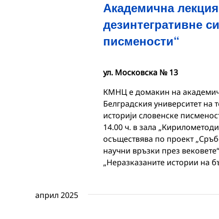
Академична лекция
дезинтегративне си
писмености“
ул. Московска № 13
КМНЦ е домакин на академичн
Белградския университет на т
историји словенске писмености
14.00 ч. в зала „Кирилометод
осъществява по проект „Сръб
научни връзки през вековете
„Неразказаните истории на бъ
април 2025