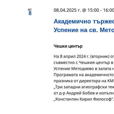
вт
08.04.2025 г. @ 15:00
-
16:0
8
Академично тържес
Успение на св. Мет
Чешки център
На 8 април 2024 г. (вторник) 
съвместно с Чешкия център в
Успение Методиево в залата н
Програмата на академичното 
празника от директора на КМ
„Три западни агиографски тек
от д-р Андрей Бобев и изпъл
„Константин Кирил Философ“.