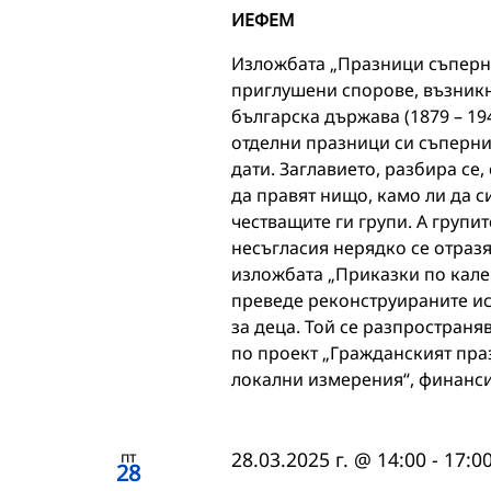
ИЕФЕМ
Изложбата „Празници съперни
приглушени спорове, възникн
българска държава (1879 – 194
отделни празници си съпернич
дати. Заглавието, разбира се
да правят нищо, камо ли да с
честващите ги групи. А групи
несъгласия нерядко се отразя
изложбата „Приказки по кален
преведе реконструираните ис
за деца. Той се разпространя
по проект „Гражданският пра
локални измерения“, финанс
пт
28.03.2025 г. @ 14:00
-
17:0
28