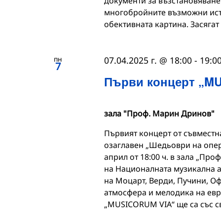
документи за възстановяване
многобройните възможни исто
обективната картина. Засягат
пн
07.04.2025 г. @ 18:00
-
19:0
7
Първи концерт „M
зала "Проф. Марин Дринов"
Първият концерт от съвместн
озаглавен „Шедьоври на оперн
април от 18:00 ч. в зала „Про
на Националната музикална а
на Моцарт, Верди, Пучини, Оф
атмосфера и мелодика на евр
„MUSICORUM VIA“ ще са със с