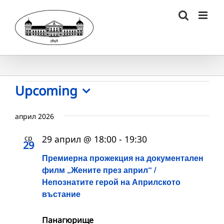
Skip
to
content
Събития
Upcoming
Select
date.
април 2026
ср
29 април @ 18:00
-
19:30
29
Премиерна прожекция на документален
филм „Жените през април“ /
Непознатите герой на Априлското
въстание
Панагюрище