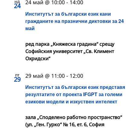
нд
24 май @ 10:00
-
14:00
24
Институтът за български език кани
гражданите на празнични диктовки за 24
май
ред парка „Княжеска градина“ срещу
Софийския университет „Св. Климент
Охридски“
пт
29 май @ 11:00
-
12:00
29
Институтът за български език представя
резултатите от проекта IFGPT за големи
езикови модели и изкуствен интелект
зала „Споделено работно пространство“
(ул. „Ген. Гурко“ № 16, ет. 6, София