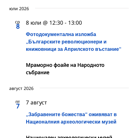
юли 2026
ср
8 юли @ 12:30
-
13:00
8
Фотодокументална изложба
„Българските революционери и
книжовници за Априлското въстание“
Мраморно фоайе на Народното
събрание
август 2026
пт
7 август
7
„Забравените божества“ оживяват в
Националния археологически музей
Национален археологически музей