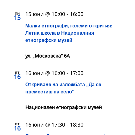
пн
15 юни @ 10:00
-
16:00
15
Малки етнографи, големи открития:
Лятна школа в Националния
етнографски музей
ул. „Московска“ 6А
вт
16 юни @ 16:00
-
17:00
16
Откриване на изложбата „Да се
преместиш на село“
Национален етнографски музей
вт
16 юни @ 17:30
-
18:30
16