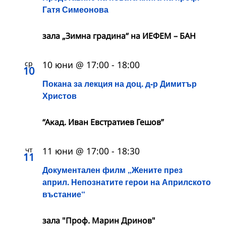
Гатя Симеонова
зала „Зимна градина“ на ИЕФЕМ – БАН
ср
10 юни @ 17:00
-
18:00
10
Покана за лекция на доц. д-р Димитър
Христов
“Акад. Иван Евстратиев Гешов”
чт
11 юни @ 17:00
-
18:30
11
Документален филм „Жените през
април. Непознатите герои на Априлското
въстание“
зала "Проф. Марин Дринов"