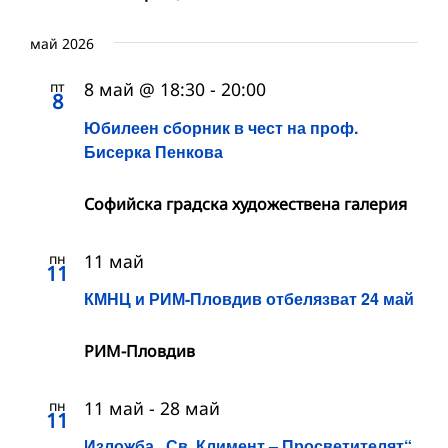
май 2026
пт
8 май @ 18:30
-
20:00
8
Юбилеен сборник в чест на проф.
Бисерка Пенкова
Софийска градска художествена галерия
пн
11 май
11
КМНЦ и РИМ-Пловдив отбелязват 24 май
РИМ-Пловдив
пн
11 май
-
28 май
11
Изложба „Св. Климент – Просветителят“