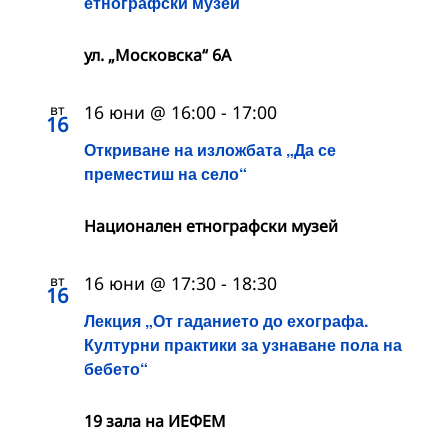
етнографски музей
ул. „Московска“ 6А
вт
16 юни @ 16:00
-
17:00
16
Откриване на изложбата „Да се
преместиш на село“
Национален етнографски музей
вт
16 юни @ 17:30
-
18:30
16
Лекция „От гаданието до ехографа.
Културни практики за узнаване пола на
бебето“
19 зала на ИЕФЕМ