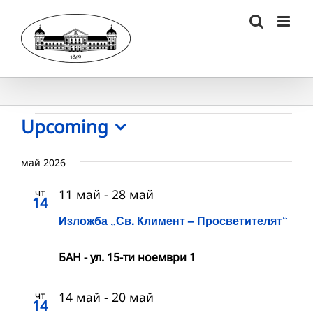
Skip
to
content
Събития
Upcoming
Select
date.
май 2026
чт
11 май
-
28 май
14
Изложба „Св. Климент – Просветителят“
БАН - ул. 15-ти ноември 1
чт
14 май
-
20 май
14