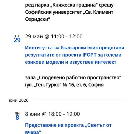
ред парка „Княжеска градина“ срещу
Софийския университет „Св. Климент
Охридски“
пт
29 май @ 11:00
-
12:00
29
Институтът за български език представя
резултатите от проекта IFGPT за големи
езикови модели и изкуствен интелект
зала „Споделено работно пространство“
(ул. „Ген. Гурко“ № 16, ет. 6, София
юни 2026
пн
8 юни @ 18:00
-
19:00
8
Представяне на проекта „Светът от
вчера“