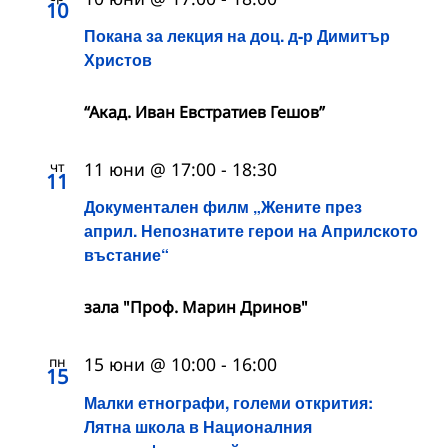
10
Покана за лекция на доц. д-р Димитър
Христов
“Акад. Иван Евстратиев Гешов”
чт
11 юни @ 17:00
-
18:30
11
Документален филм „Жените през
април. Непознатите герои на Априлското
въстание“
зала "Проф. Марин Дринов"
пн
15 юни @ 10:00
-
16:00
15
Малки етнографи, големи открития:
Лятна школа в Националния