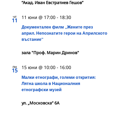
“Акад. Иван Евстратиев Гешов”
чт
11 юни @ 17:00
-
18:30
11
Документален филм „Жените през
април. Непознатите герои на Априлското
въстание“
зала "Проф. Марин Дринов"
пн
15 юни @ 10:00
-
16:00
15
Малки етнографи, големи открития:
Лятна школа в Националния
етнографски музей
ул. „Московска“ 6А