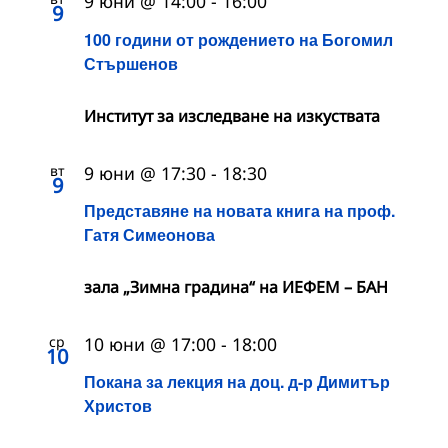
9 юни @ 14:00
-
16:00
9
100 години от рождението на Богомил
Стършенов
Институт за изследване на изкуствата
вт
9 юни @ 17:30
-
18:30
9
Представяне на новата книга на проф.
Гатя Симеонова
зала „Зимна градина“ на ИЕФЕМ – БАН
ср
10 юни @ 17:00
-
18:00
10
Покана за лекция на доц. д-р Димитър
Христов