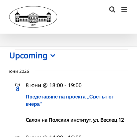
Skip
to
content
Събития
Upcoming
Select
date.
юни 2026
пн
8 юни @ 18:00
-
19:00
8
Представяне на проекта „Светът от
вчера“
Салон на Полския институт, ул. Веслец 12
вт