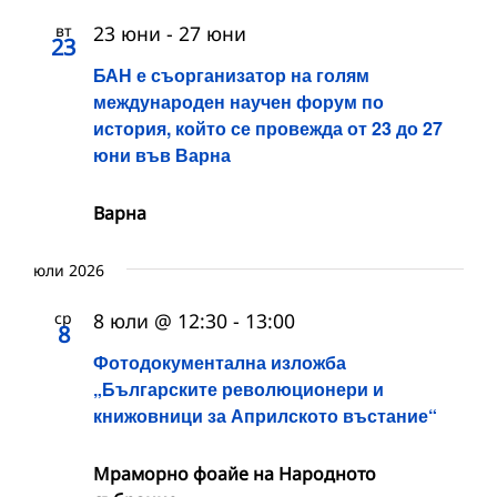
вт
23 юни
-
27 юни
23
БАН е съорганизатор на голям
международен научен форум по
история, който се провежда от 23 до 27
юни във Варна
Варна
юли 2026
ср
8 юли @ 12:30
-
13:00
8
Фотодокументална изложба
„Българските революционери и
книжовници за Априлското въстание“
Мраморно фоайе на Народното