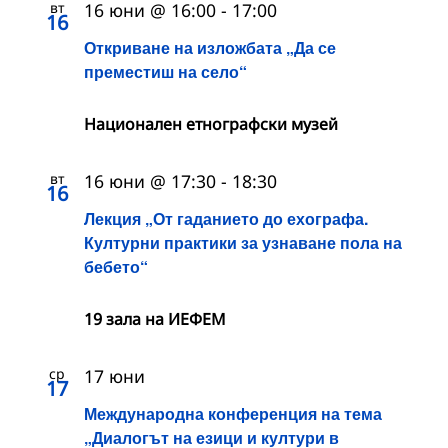
вт
16 юни @ 16:00
-
17:00
16
Откриване на изложбата „Да се
преместиш на село“
Национален етнографски музей
вт
16 юни @ 17:30
-
18:30
16
Лекция „От гаданието до ехографа.
Културни практики за узнаване пола на
бебето“
19 зала на ИЕФЕМ
ср
17 юни
17
Международна конференция на тема
„Диалогът на езици и култури в