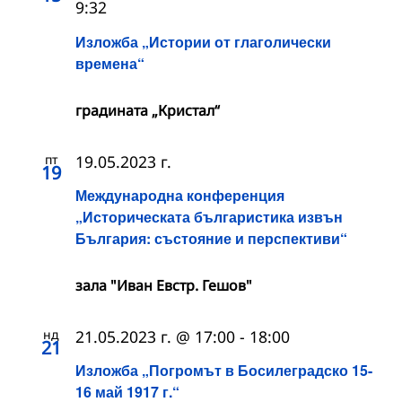
9:32
Изложба „Истории от глаголически
времена“
градината „Кристал“
пт
19.05.2023 г.
19
Международна конференция
„Историческата българистика извън
България: състояние и перспективи“
зала "Иван Евстр. Гешов"
нд
21.05.2023 г. @ 17:00
-
18:00
21
Изложба „Погромът в Босилеградско 15-
16 май 1917 г.“