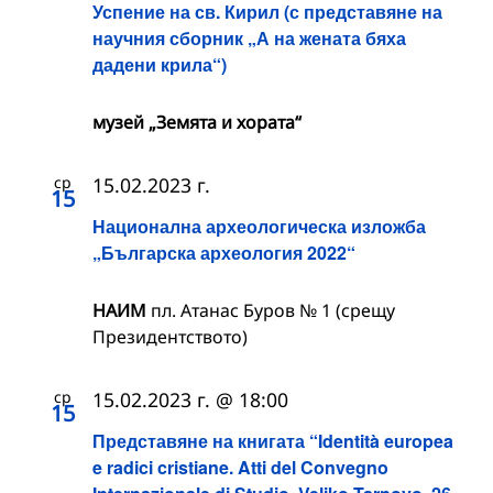
Успение на св. Кирил (с представяне на
научния сборник „А на жената бяха
дадени крила“)
музей „Земята и хората“
ср
15.02.2023 г.
15
Национална археологическа изложба
„Българска археология 2022“
НАИМ
пл. Атанас Буров № 1 (срещу
Президентството)
ср
15.02.2023 г. @ 18:00
15
Представяне на книгата “Identità europea
e radici cristiane. Atti del Convegno