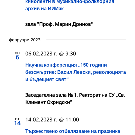
киноленти в музикално-фолклорния
архив на ИИИзк
зала "Проф. Марин Дринов"
февруари 2023
пн
06.02.2023 г. @ 9:30
6
Научна конференция „150 години
безсмъртие: Васил Левски, революцията
и бъдещият свят“
Заседателна зала № 1, Ректорат на СУ „Св.
Климент Охридски“
вт
14.02.2023 г. @ 11:00
14
Тържествено отбелязване на празника