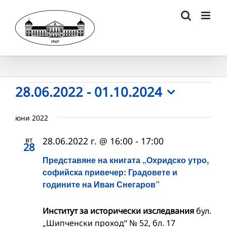
Skip
to
content
Събития
28.06.2022
 - 
01.10.2024
Select
date.
юни 2022
вт
28.06.2022 г. @ 16:00
-
17:00
28
Представяне на книгата „Охридско утро,
софийска привечер: Градовете и
годините на Иван Снегаров”
Институт за исторически изследвания
бул.
„Шипченски проход“ № 52, бл. 17