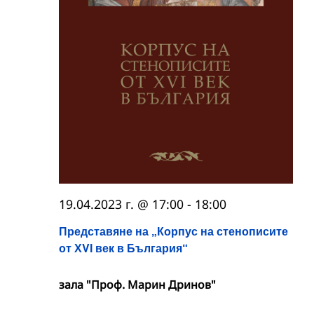
19.04.2023 г. @ 17:00
-
18:00
Представяне на „Корпус на стенописите
от ХVІ век в България“
зала "Проф. Марин Дринов"