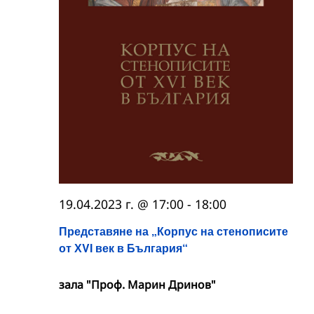
19.04.2023 г. @ 17:00
-
18:00
Представяне на „Корпус на стенописите
от ХVІ век в България“
зала "Проф. Марин Дринов"