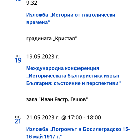
9:32
Изложба „Истории от глаголически
времена“
градината „Кристал“
пт
19.05.2023 г.
19
Международна конференция
„Историческата българистика извън
България: състояние и перспективи“
зала "Иван Евстр. Гешов"
нд
21.05.2023 г. @ 17:00
-
18:00
21
Изложба „Погромът в Босилеградско 15-
16 май 1917 г.“