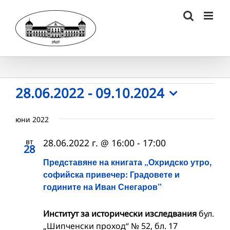
Skip
to
content
Събития
28.06.2022
 - 
09.10.2024
Select
date.
юни 2022
вт
28.06.2022 г. @ 16:00
-
17:00
28
Представяне на книгата „Охридско утро,
софийска привечер: Градовете и
годините на Иван Снегаров”
Институт за исторически изследвания
бул.
„Шипченски проход“ № 52, бл. 17