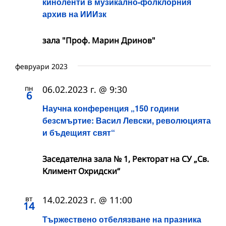
киноленти в музикално-фолклорния
архив на ИИИзк
зала "Проф. Марин Дринов"
февруари 2023
пн
06.02.2023 г. @ 9:30
6
Научна конференция „150 години
безсмъртие: Васил Левски, революцията
и бъдещият свят“
Заседателна зала № 1, Ректорат на СУ „Св.
Климент Охридски“
вт
14.02.2023 г. @ 11:00
14
Тържествено отбелязване на празника