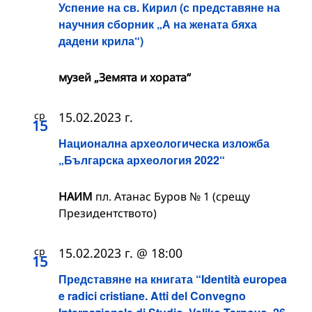
Успение на св. Кирил (с представяне на
научния сборник „А на жената бяха
дадени крила“)
музей „Земята и хората“
ср
15.02.2023 г.
15
Национална археологическа изложба
„Българска археология 2022“
НАИМ
пл. Атанас Буров № 1 (срещу
Президентството)
ср
15.02.2023 г. @ 18:00
15
Представяне на книгата “Identità europea
e radici cristiane. Atti del Convegno