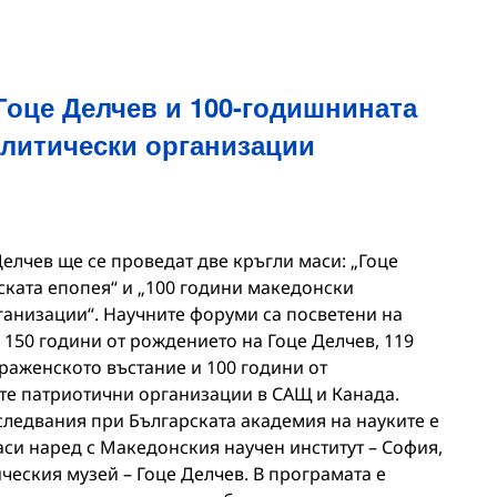
Гоце Делчев и 100-годишнината
олитически организации
Делчев ще се проведат две кръгли маси: „Гоце
ската епопея“ и „100 години македонски
анизации“. Научните форуми са посветени на
150 години от рождението на Гоце Делчев, 119
аженското въстание и 100 години от
е патриотични организации в САЩ и Канада.
следвания при Българската академия на науките е
аси наред с Македонския научен институт – София,
ческия музей – Гоце Делчев. В програмата е