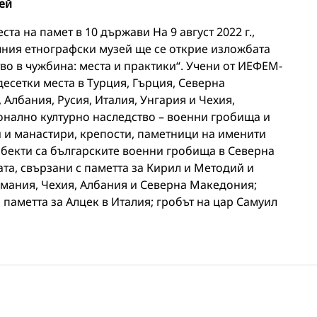
ей
ста на памет в 10 държави На 9 август 2022 г.,
алния етнографски музей ще се открие изложбата
во в чужбина: места и практики“. Учени от ИЕФЕМ-
есетки места в Турция, Гърция, Северна
Албания, Русия, Италия, Унгария и Чехия,
онално културно наследство – военни гробища и
 и манастири, крепости, паметници на именити
обекти са българските военни гробища в Северна
та, свързани с паметта за Кирил и Методий и
рмания, Чехия, Албания и Северна Македония;
 паметта за Алцек в Италия; гробът на цар Самуил