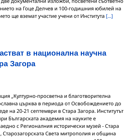
 две документални изложби, посветени съответно
нието на Гоце Делчев и 100-годишния юбилей на
ето ще вземат участие учени от Института
[...]
астват в национална научна
ра Загора
ция „Културно-просветна и благотворителна
ославна църква в периода от Освобождението до
еде на 20-21 септември в Стара Загора. Институтът
при Българската академия на науките е
аедно с Регионалния исторически музей - Стара
Н, Старозагорската Света митрополия и община