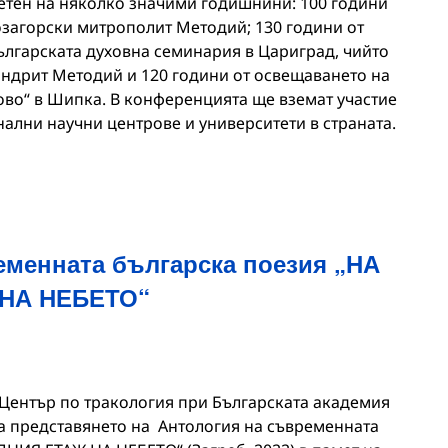
ветен на няколко значими годишнини: 100 години
озагорски митрополит Методий; 130 години от
Българската духовна семинария в Цариград, чийто
ндрит Методий и 120 години от освещаването на
ово“ в Шипка. В конференцията ще вземат участие
нални научни центрове и университети в страната.
еменната българска поезия „НА
НА НЕБЕТО“
 Център по тракология при Българската академия
на представянето на Антология на съвременната