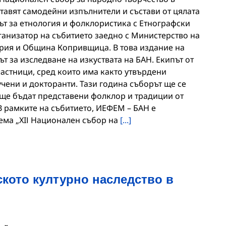
тавят самодейни изпълнители и състави от цялата
ът за етнология и фолклористика с Етнографски
ганизатор на събитието заедно с Министерство на
ария и Община Копривщица. В това издание на
т за изследване на изкуствата на БАН. Екипът от
частници, сред които има както утвърдени
учени и докторанти. Тази година съборът ще се
 ще бъдат представени фолклор и традиции от
В рамките на събитието, ИЕФЕМ – БАН е
тема „ХIІ Национален събор на
[...]
ското културно наследство в