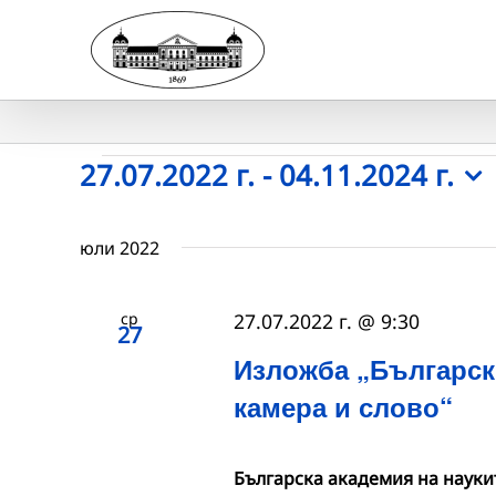
Skip
to
content
Събития
27.07.2022 г.
 - 
04.11.2024 г.
Select
date.
юли 2022
ср
27.07.2022 г. @ 9:30
27
Изложба „Български
камера и слово“
Българска академия на науки