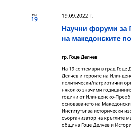
пн
19.09.2022 г.
19
Научни форуми за 
на македонските п
гр. Гоце Делчев
На 19 септември в град Гоце 
Делчев и героите на Илинден
политически/патриотични орг
няколко значими годишнини: 
години от Илинденско-Преобр
основаването на Македонскит
Институтът за исторически из
съорганизатор на кръглите м
община Гоце Делчев и Истори