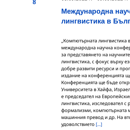
8
Международна нау
лингвистика в Бъл
„Компютърната лингвистика в Бъ
международна научна конфере
за представянето на научнит
лингвистика, с фокус върху е
добре развити ресурси и про
издание на конференцията ще 
Конференцията ще бъде откри
Университета в Хайфа, Израел
е председател на Европейски
лингвистика, изследовател с 
формализми, компютърната мо
машинния превод и др. На вт
удоволствието
[...]