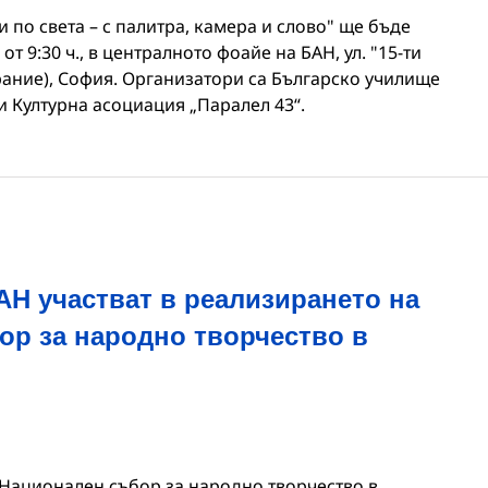
 по света – с палитра, камера и слово" ще бъде
 от 9:30 ч., в централното фоайе на БАН, ул. "15-ти
рание), София. Организатори са Българско училище
и Културна асоциация „Паралел 43“.
АН участват в реализирането на
ор за народно творчество в
ІІ Национален събор за народно творчество в