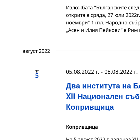
Изложбата "Българските следи
открита в сряда, 27 юли 2022г.
ноември" 1 (пл. Народно съб
„Асен и Илия Пейкови“ в Рим 
август 2022
пт
05.08.2022 г.
-
08.08.2022 г.
5
Два института на Б
XII Национален съб
Копривщица
Копривщица
На 5 август 2022 г. започва Х