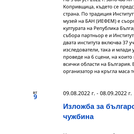
Копривщица, където се предс
страна. По традиция Институт
музей на БАН (ИЕФЕМ) е съор
културата на Република Бълг
събора партньор е и Институтъ
двата института включва 37 у
изследователи, така и млади 
проведе на 6 сцени, на които
всички области на България. 
организатор на кръгла маса 
вт
09.08.2022 г.
-
08.09.2022 г.
9
Изложба за българ
чужбина