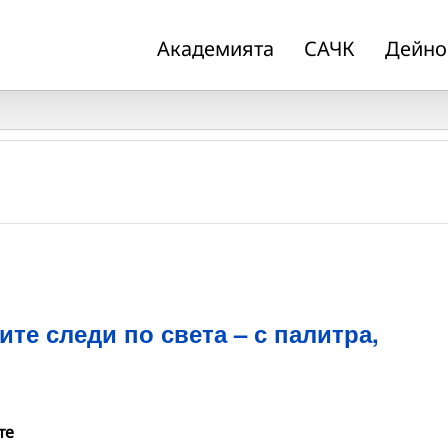
Академията
САЧК
Дейно
те следи по света – с палитра,
те