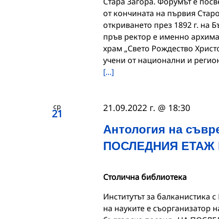
Стара Загора. Форумът е пос
от кончината на първия Стар
откриването през 1892 г. на 
пръв ректор е именно архима
храм „Свето Рождество Христ
учени от национални и регио
[...]
ср
21.09.2022 г. @ 18:30
21
Антология на съвр
ПОСЛЕДНИЯ ЕТАЖ 
Столична библиотека
Институтът за балканистика с
на науките e съорганизатор 