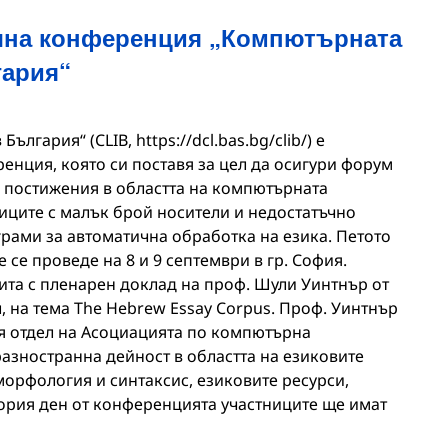
чна конференция „Компютърната
гария“
лгария“ (CLIB, https://dcl.bas.bg/clib/) е
нция, която си поставя за цел да осигури форум
е постижения в областта на компютърната
зиците с малък брой носители и недостатъчно
грами за автоматична обработка на езика. Петото
се проведе на 8 и 9 септември в гр. София.
та с пленарен доклад на проф. Шули Уинтнър от
, на тема The Hebrew Essay Corpus. Проф. Уинтнър
я отдел на Асоциацията по компютърна
разностранна дейност в областта на езиковите
рфология и синтаксис, езиковите ресурси,
ория ден от конференцията участниците ще имат