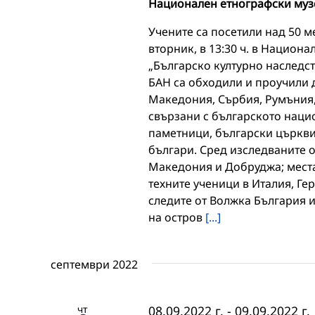
Национален етнографски муз
Учените са посетили над 50 ме
вторник, в 13:30 ч. в Национ
„Българско културно наследст
БАН са обходили и проучили д
Македония, Сърбия, Румъния, 
свързани с българското наци
паметници, български църкви
българи. Сред изследваните 
Македония и Добруджа; места
техните ученици в Италия, Ге
следите от Волжка България и
на остров
[...]
септември 2022
чт
08.09.2022 г.
-
09.09.2022 г.