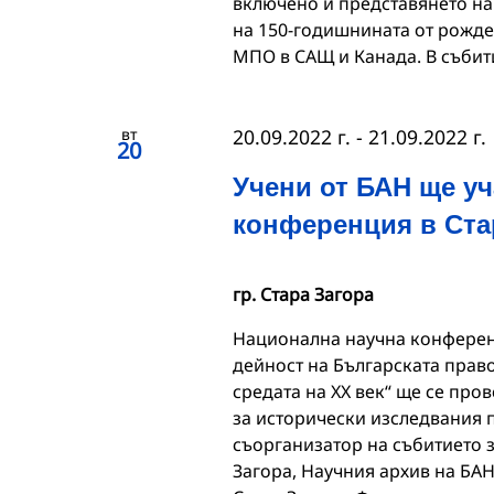
включено и представянето на
на 150-годишнината от рожде
МПО в САЩ и Канада. В събити
вт
20.09.2022 г.
-
21.09.2022 г.
20
Учени от БАН ще уч
конференция в Ста
гр. Стара Загора
Национална научна конферен
дейност на Българската прав
средата на XX век“ ще се пров
за исторически изследвания 
съорганизатор на събитието з
Загора, Научния архив на БА