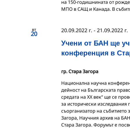
на 150-годишнината от рожде
МПО в САЩ и Канада. В събити
вт
20.09.2022 г.
-
21.09.2022 г.
20
Учени от БАН ще уч
конференция в Ста
гр. Стара Загора
Национална научна конферен
дейност на Българската прав
средата на XX век“ ще се пров
за исторически изследвания 
съорганизатор на събитието з
Загора, Научния архив на БА
Стара Загора. Форумът е пос