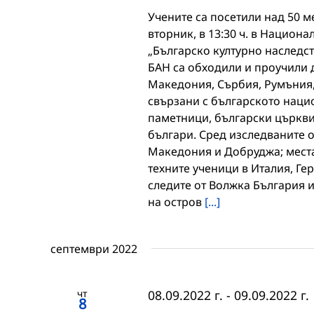
Учените са посетили над 50 ме
вторник, в 13:30 ч. в Национ
„Българско културно наследст
БАН са обходили и проучили д
Македония, Сърбия, Румъния, 
свързани с българското наци
паметници, български църкви
българи. Сред изследваните 
Македония и Добруджа; места
техните ученици в Италия, Ге
следите от Волжка България и
на остров
[...]
септември 2022
чт
08.09.2022 г.
-
09.09.2022 г.
8