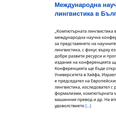
Международна нау
лингвистика в Бъл
„Компютърната лингвистика в Бъ
международна научна конфере
за представянето на научнит
лингвистика, с фокус върху е
добре развити ресурси и про
издание на конференцията ще 
Конференцията ще бъде откри
Университета в Хайфа, Израел
е председател на Европейски
лингвистика, изследовател с 
формализми, компютърната мо
машинния превод и др. На вт
удоволствието
[...]