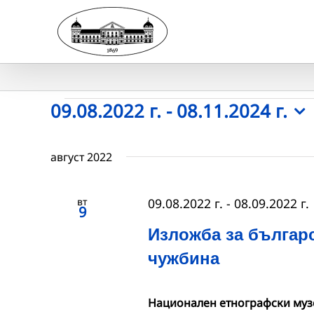
Skip
to
content
Събития
09.08.2022 г.
 - 
08.11.2024 г.
Select
date.
август 2022
вт
09.08.2022 г.
-
08.09.2022 г.
9
Изложба за българ
чужбина
Национален етнографски муз