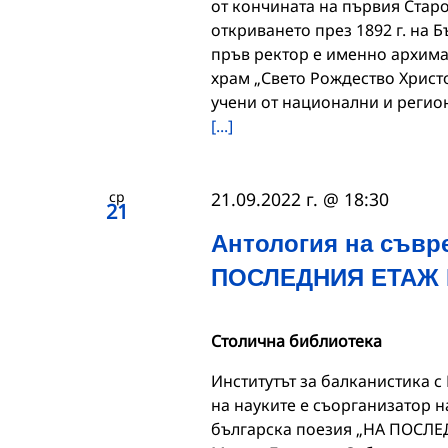
от кончината на първия Стар
откриването през 1892 г. на 
пръв ректор е именно архима
храм „Свето Рождество Христ
учени от национални и регио
[...]
ср
21.09.2022 г. @ 18:30
21
Антология на съвр
ПОСЛЕДНИЯ ЕТАЖ 
Столична библиотека
Институтът за балканистика с
на науките e съорганизатор 
българска поезия „НА ПОСЛЕД