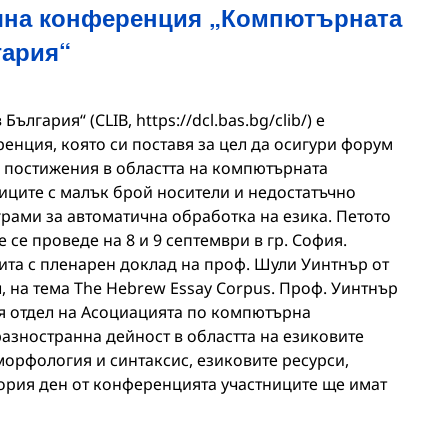
чна конференция „Компютърната
гария“
лгария“ (CLIB, https://dcl.bas.bg/clib/) е
нция, която си поставя за цел да осигури форум
е постижения в областта на компютърната
зиците с малък брой носители и недостатъчно
грами за автоматична обработка на езика. Петото
се проведе на 8 и 9 септември в гр. София.
та с пленарен доклад на проф. Шули Уинтнър от
, на тема The Hebrew Essay Corpus. Проф. Уинтнър
я отдел на Асоциацията по компютърна
разностранна дейност в областта на езиковите
рфология и синтаксис, езиковите ресурси,
ория ден от конференцията участниците ще имат