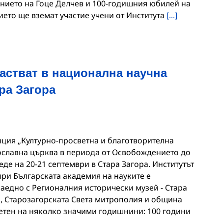
нието на Гоце Делчев и 100-годишния юбилей на
ето ще вземат участие учени от Института
[...]
астват в национална научна
ра Загора
ция „Културно-просветна и благотворителна
ославна църква в периода от Освобождението до
еде на 20-21 септември в Стара Загора. Институтът
при Българската академия на науките е
аедно с Регионалния исторически музей - Стара
Н, Старозагорската Света митрополия и община
ветен на няколко значими годишнини: 100 години