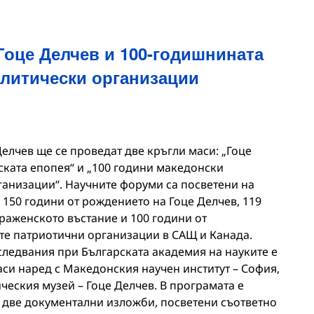
Гоце Делчев и 100-годишнината
олитически организации
Делчев ще се проведат две кръгли маси: „Гоце
ската епопея“ и „100 години македонски
анизации“. Научните форуми са посветени на
150 години от рождението на Гоце Делчев, 119
аженското въстание и 100 години от
е патриотични организации в САЩ и Канада.
следвания при Българската академия на науките е
аси наред с Македонския научен институт – София,
ческия музей – Гоце Делчев. В програмата е
 две документални изложби, посветени съответно