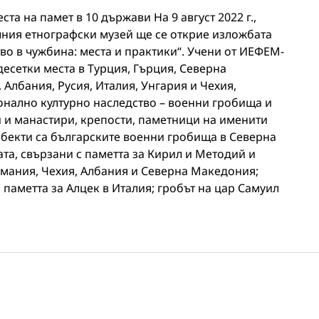
ста на памет в 10 държави На 9 август 2022 г.,
алния етнографски музей ще се открие изложбата
во в чужбина: места и практики“. Учени от ИЕФЕМ-
есетки места в Турция, Гърция, Северна
Албания, Русия, Италия, Унгария и Чехия,
онално културно наследство – военни гробища и
 и манастири, крепости, паметници на именити
обекти са българските военни гробища в Северна
та, свързани с паметта за Кирил и Методий и
рмания, Чехия, Албания и Северна Македония;
 паметта за Алцек в Италия; гробът на цар Самуил