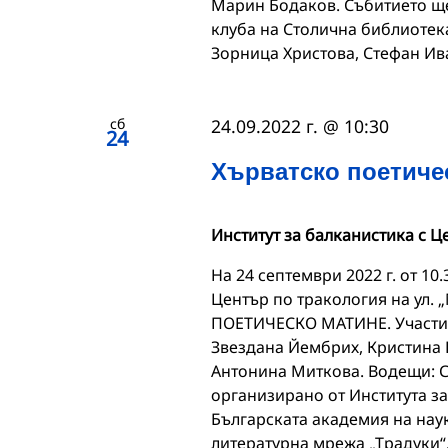
Марин Бодаков. Събитието ще 
клуба на Столична библиотека
Зорница Христова, Стефан Ив
сб
24.09.2022 г. @ 10:30
24
Хърватско поетиче
Институт за балканистика с Ц
На 24 септември 2022 г. от 10
Център по тракология на ул.
ПОЕТИЧЕСКО МАТИНЕ. Участие 
Звездана Йембрих, Кристина
Антонина Миткова. Водещи: 
организирано от Института за
Българската академия на наук
литературна мрежа „Традуки“