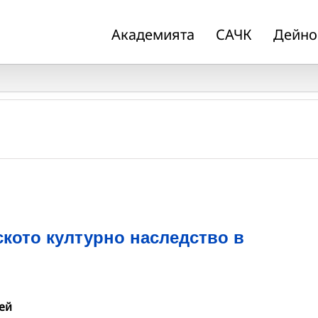
Академията
САЧК
Дейно
ското културно наследство в
ей