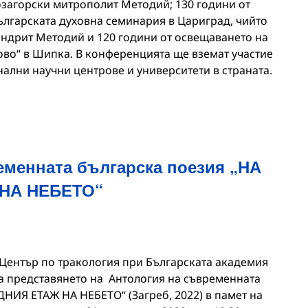
озагорски митрополит Методий; 130 години от
Българската духовна семинария в Цариград, чийто
ндрит Методий и 120 години от освещаването на
ово“ в Шипка. В конференцията ще вземат участие
нални научни центрове и университети в страната.
еменната българска поезия „НА
НА НЕБЕТО“
 Център по тракология при Българската академия
на представянето на Антология на съвременната
НИЯ ЕТАЖ НА НЕБЕТО“ (Загреб, 2022) в памет на