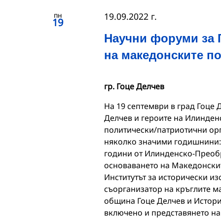
пн
19.09.2022 г.
19
Научни форуми за 
на македонските п
гр. Гоце Делчев
На 19 септември в град Гоце 
Делчев и героите на Илинден
политически/патриотични орг
няколко значими годишнини: 
години от Илинденско-Преобр
основаването на Македонскит
Институтът за исторически из
съорганизатор на кръглите м
община Гоце Делчев и Истори
включено и представянето на