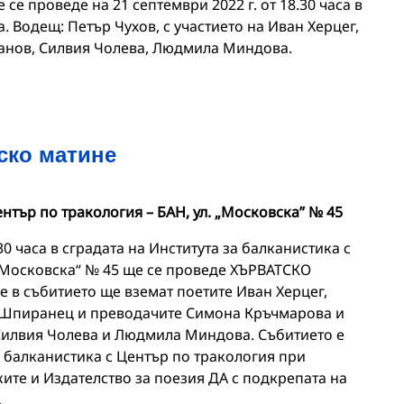
се проведе на 21 септември 2022 г. от 18.30 часа в
. Водещ: Петър Чухов, с участието на Иван Херцег,
анов, Силвия Чолева, Людмила Миндова.
ско матине
ентър по тракология – БАН, ул. „Московска” № 45
.30 часа в сградата на Института за балканистика с
 „Московска“ № 45 ще се проведе ХЪРВАТСКО
в събитието ще вземат поетите Иван Херцег,
 Шпиранец и преводачите Симона Кръчмарова и
Силвия Чолева и Людмила Миндова. Събитието е
 балканистика с Център по тракология при
ите и Издателство за поезия ДА с подкрепата на
.