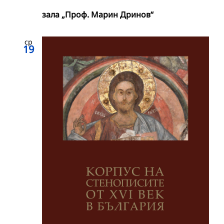
зала „Проф. Марин Дринов“
ср
19