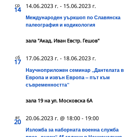
ср
14.06.2023 г.
-
15.06.2023 г.
14
Международен уъркшоп по Славянска
палеография и кодикология
зала "Акад. Иван Евстр. Гешов"
сб
17.06.2023 г.
-
18.06.2023 г.
17
Научноприложен семинар „Дантелата в
Европа и извън Европа – път към
съвременността“
зала 19 на ул. Московска 6А
вт
20.06.2023 г. @ 18:00
-
19:00
20
Изложба за наборната военна служба
през „онези“ 45 години в Националния