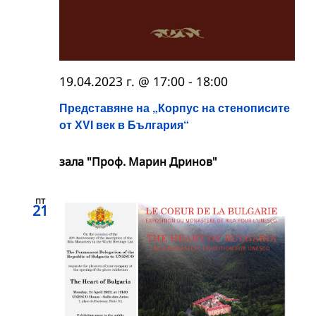
19.04.2023 г. @ 17:00
-
18:00
Представяне на „Корпус на стенописите
от ХVІ век в България“
зала "Проф. Марин Дринов"
пт
21