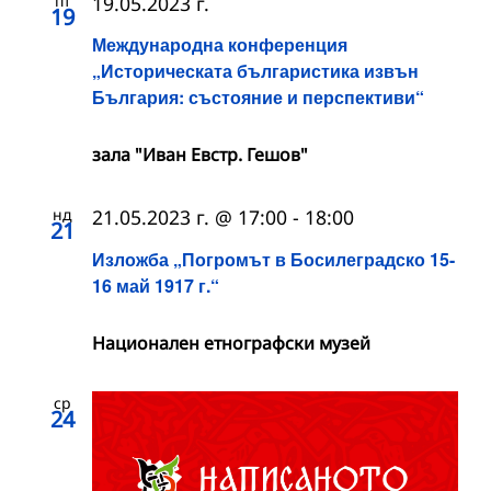
пт
19.05.2023 г.
19
Международна конференция
„Историческата българистика извън
България: състояние и перспективи“
зала "Иван Евстр. Гешов"
нд
21.05.2023 г. @ 17:00
-
18:00
21
Изложба „Погромът в Босилеградско 15-
16 май 1917 г.“
Национален етнографски музей
ср
24