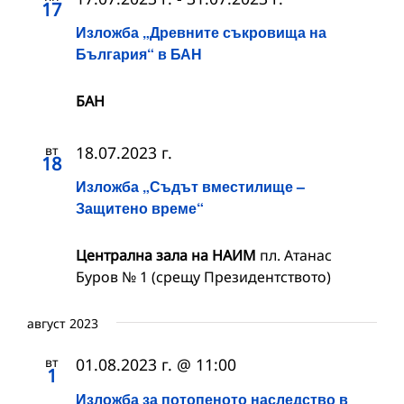
17
Изложба „Древните съкровища на
България“ в БАН
БАН
вт
18.07.2023 г.
18
Изложба „Съдът вместилище –
Защитено време“
Централна зала на НАИМ
пл. Атанас
Буров № 1 (срещу Президентството)
август 2023
вт
01.08.2023 г. @ 11:00
1
Изложба за потопеното наследство в