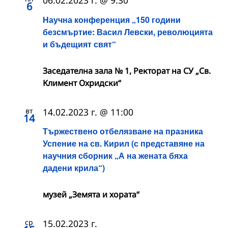
06.02.2023 г. @ 9:30
6
Научна конференция „150 години
безсмъртие: Васил Левски, революцията
и бъдещият свят“
Заседателна зала № 1, Ректорат на СУ „Св.
Климент Охридски“
вт
14.02.2023 г. @ 11:00
14
Тържествено отбелязване на празника
Успение на св. Кирил (с представяне на
научния сборник „А на жената бяха
дадени крила“)
музей „Земята и хората“
ср
15.02.2023 г.