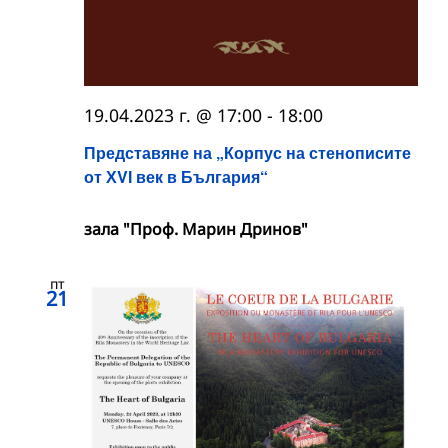
19.04.2023 г. @ 17:00
-
18:00
Представяне на „Корпус на стенописите
от ХVІ век в България“
зала "Проф. Марин Дринов"
пт
21