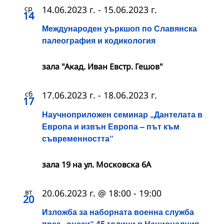
ср
14.06.2023 г.
-
15.06.2023 г.
14
Международен уъркшоп по Славянска
палеография и кодикология
зала "Акад. Иван Евстр. Гешов"
сб
17.06.2023 г.
-
18.06.2023 г.
17
Научноприложен семинар „Дантелата в
Европа и извън Европа – път към
съвременността“
зала 19 на ул. Московска 6А
вт
20.06.2023 г. @ 18:00
-
19:00
20
Изложба за наборната военна служба
през „онези“ 45 години в Националния