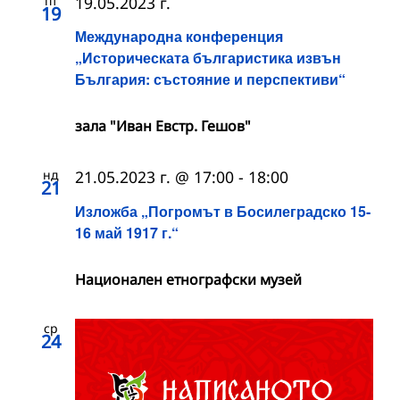
пт
19.05.2023 г.
19
Международна конференция
„Историческата българистика извън
България: състояние и перспективи“
зала "Иван Евстр. Гешов"
нд
21.05.2023 г. @ 17:00
-
18:00
21
Изложба „Погромът в Босилеградско 15-
16 май 1917 г.“
Национален етнографски музей
ср
24