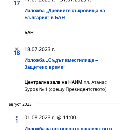
17
Изложба „Древните съкровища на
България“ в БАН
БАН
вт
18.07.2023 г.
18
Изложба „Съдът вместилище –
Защитено време“
Централна зала на НАИМ
пл. Атанас
Буров № 1 (срещу Президентството)
август 2023
вт
01.08.2023 г. @ 11:00
1
Изложба за потопеното наследство в