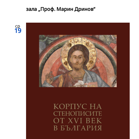
зала „Проф. Марин Дринов“
ср
19