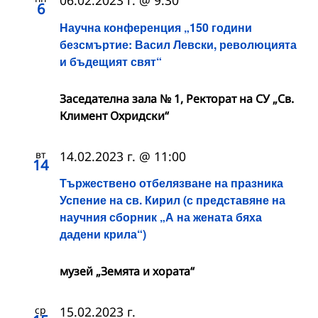
06.02.2023 г. @ 9:30
6
Научна конференция „150 години
безсмъртие: Васил Левски, революцията
и бъдещият свят“
Заседателна зала № 1, Ректорат на СУ „Св.
Климент Охридски“
вт
14.02.2023 г. @ 11:00
14
Тържествено отбелязване на празника
Успение на св. Кирил (с представяне на
научния сборник „А на жената бяха
дадени крила“)
музей „Земята и хората“
ср
15.02.2023 г.