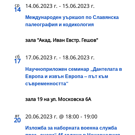
ср
14.06.2023 г.
-
15.06.2023 г.
14
Международен уъркшоп по Славянска
палеография и кодикология
зала "Акад. Иван Евстр. Гешов"
сб
17.06.2023 г.
-
18.06.2023 г.
17
Научноприложен семинар „Дантелата в
Европа и извън Европа – път към
съвременността“
зала 19 на ул. Московска 6А
вт
20.06.2023 г. @ 18:00
-
19:00
20
Изложба за наборната военна служба
през „онези“ 45 години в Националния