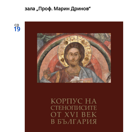
зала „Проф. Марин Дринов“
ср
19