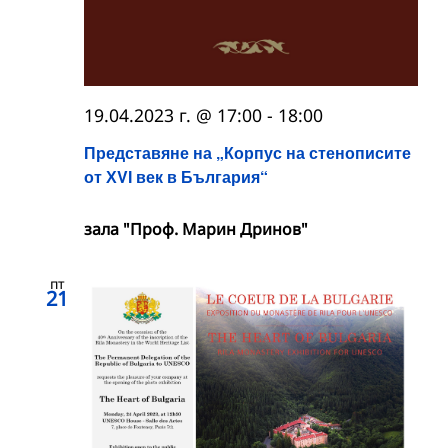
19.04.2023 г. @ 17:00
-
18:00
Представяне на „Корпус на стенописите
от ХVІ век в България“
зала "Проф. Марин Дринов"
пт
21