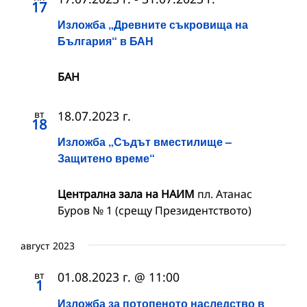
17
Изложба „Древните съкровища на
България“ в БАН
БАН
вт
18.07.2023 г.
18
Изложба „Съдът вместилище –
Защитено време“
Централна зала на НАИМ
пл. Атанас
Буров № 1 (срещу Президентството)
август 2023
вт
01.08.2023 г. @ 11:00
1
Изложба за потопеното наследство в