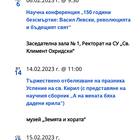
06.02.2023 г. @ 9:30
6
Научна конференция „150 години
безсмъртие: Васил Левски, революцията
и бъдещият свят“
Заседателна зала № 1, Ректорат на СУ „Св.
Климент Охридски“
вт
14.02.2023 г. @ 11:00
14
Тържествено отбелязване на празника
Успение на св. Кирил (с представяне на
научния сборник „А на жената бяха
дадени крила“)
музей „Земята и хората“
ср
15.02.2023 г.