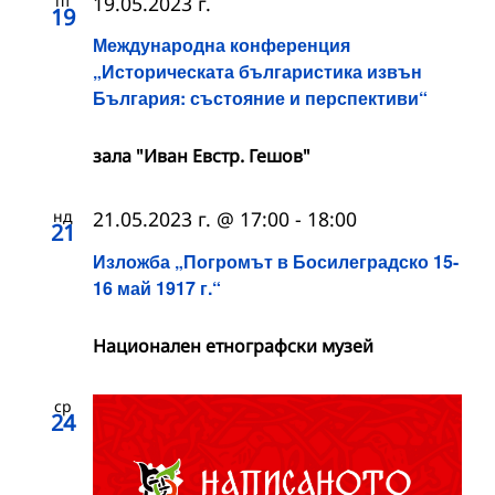
пт
19.05.2023 г.
19
Международна конференция
„Историческата българистика извън
България: състояние и перспективи“
зала "Иван Евстр. Гешов"
нд
21.05.2023 г. @ 17:00
-
18:00
21
Изложба „Погромът в Босилеградско 15-
16 май 1917 г.“
Национален етнографски музей
ср
24