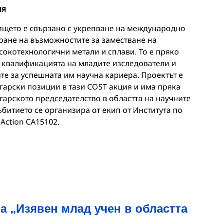
ия
ището е свързано с укрепване на международно
ране на възможностите за заместване на
сокотехнологични метали и сплави. То е пряко
 квалификацията на младите изследователи и
е за успешната им научна кариера. Проектът е
гарски позиции в тази COST акция и има пряка
гарското председателство в областта на научните
битието се организира от екип от Института по
Action СА15102.
за „Изявен млад учен в областта