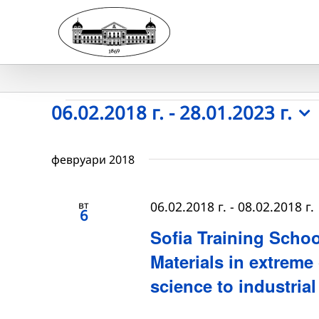
Skip
to
content
Събития
06.02.2018 г.
 - 
28.01.2023 г.
Select
date.
февруари 2018
вт
06.02.2018 г.
-
08.02.2018 г.
6
Sofia Training Schoo
Materials in extreme
science to industria