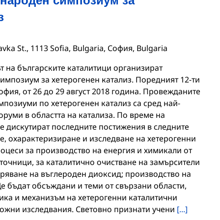
з
vka St., 1113 Sofia, Bulgaria, София, Bulgaria
ът на българските каталитици организират
мпозиум за хетерогенен катализ. Поредният 12-ти
фия, от 26 до 29 август 2018 година. Провежданите
позиуми по хетерогенен катализ са сред най-
руми в областта на катализа. По време на
 дискутират последните постижения в следните
не, охарактеризиране и изследване на хетерогенни
роцеси за производство на енергия и химикали от
очници, за каталитично очистване на замърсители
оряване на въглероден диоксид; производство на
е бъдат обсъждани и теми от свързани области,
тика и механизъм на хетерогенни каталитични
ожни изследвания. Световно признати учени
[...]