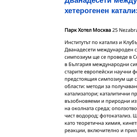
хетерогенен катали
Парк Хотел Москва
25 Nezabra
Институтът по катализ и Клуб
Дванадесети международен си
симпозиум ще се проведе в Со
в България международни сим
старите европейски научни фо
предстоящия симпозиум ще се
области: методи за получава
катализатори; каталитични п
възобновяеми и природни изт
на околната среда; оползотв
чист водород; фотокатализ. Щ
като теоретична химия, кине
реакции, включително и прил