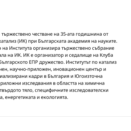
де тържествено честване на 35-ата годишнина от
катализ (ИК) при Българската академия на науките.
о на Института организира тържествено събрание
зала на ИК. ИК е организатор и седалище на Клуба
Българското ЕПР дружество. Институтът по катализ
чен, научно-приложен, иновационен център и
циализирани кадри в България и Югоизточна
риложни изследвания в областта на химична
 твърдото тяло, специфичните изследователски
, енергетиката и екологията.