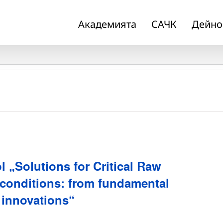
Академията
САЧК
Дейно
l „Solutions for Critical Raw
 conditions: from fundamental
l innovations“