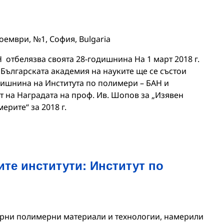
ноември, №1, София, Bulgaria
 отбелязва своята 28-годишнина На 1 март 2018 г.
а Българската академия на науките ще се състои
дишнина на Института по полимери – БАН и
т на Наградата на проф. Ив. Шопов за „Изявен
ерите“ за 2018 г.
те институти: Институт по
ерни полимерни материали и технологии, намерили