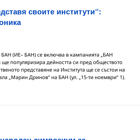
дставя своите институти“:
роника
 БАН (ИЕ– БАН) се включва в кампанията „БАН
 и ще популяризира дейността си пред обществото
ственото представяне на Института ще се състои на
 зала „Марин Дринов“ на БАН (ул. „15-ти ноември“ 1).
народен симпозиум за