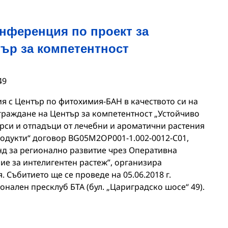
нференция по проект за
тър за компетентност
49
я с Център по фитохимия-БАН в качеството си на
граждане на Център за компетентност „Устойчиво
рси и отпадъци от лечебни и ароматични растения
одукти“ договор BG05M2OP001-1.002-0012-C01,
д за регионално развитие чрез Оперативна
ие за интелигентен растеж”, организира
Събитието ще се проведе на 05.06.2018 г.
ионален пресклуб БТА (бул. „Цариградско шосе“ 49).