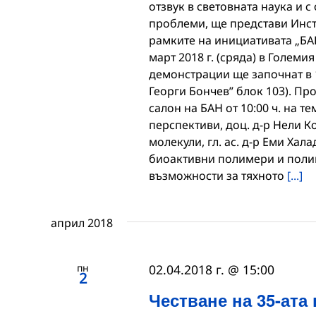
отзвук в световната наука и 
проблеми, ще представи Инст
рамките на инициативата „БАН
март 2018 г. (сряда) в Големи
демонстрации ще започнат в 1
Георги Бончев” блок 103). Пр
салон на БАН от 10:00 ч. на т
перспективи, доц. д-р Нели 
молекули, гл. ас. д-р Еми Ха
биоактивни полимери и полим
възможности за тяхното
[...]
април 2018
пн
02.04.2018 г. @ 15:00
2
Честване на 35-ата