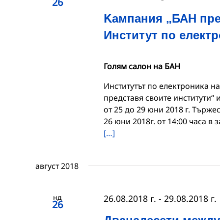
26
Kампания „БАН пре
Институт по елект
Голям салон на БАН
Институтът по електроника на
представя своите институти“
от 25 до 29 юни 2018 г. Търже
26 юни 2018г. от 14:00 часа в
[…]
август 2018
нд
26.08.2018 г.
-
29.08.2018 г.
26
Дванадесети между