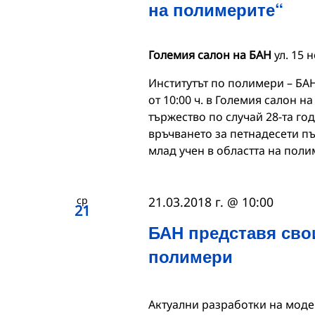
на полимерите“
Големия салон на БАН
ул. 15 
Институтът по полимери – БАН
от 10:00 ч. в Големия салон н
тържество по случай 28-та го
връчването за петнадесети пъ
млад учен в областта на полим
ср
21.03.2018 г. @ 10:00
21
БАН представя свои
полимери
Актуални разработки на мод