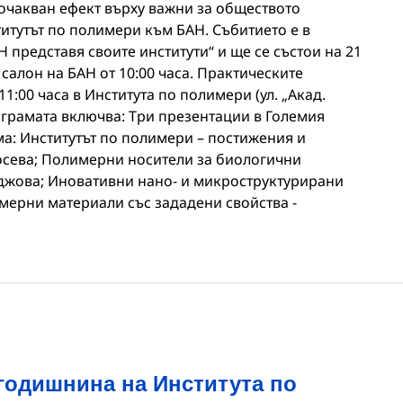
с очакван ефект върху важни за обществото
итутът по полимери към БАН. Събитието e в
 представя своите институти“ и ще се състои на 21
я салон на БАН от 10:00 часа. Практическите
1:00 часа в Института по полимери (ул. „Акад.
ограмата включва: Три презентации в Големия
ема: Институтът по полимери – постижения и
Косева; Полимерни носители за биологични
ладжова; Иновативни нано- и микроструктурирани
ерни материали със зададени свойства -
 годишнина на Института по