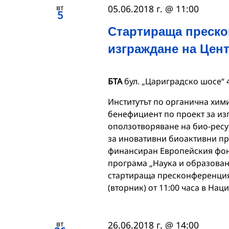
вт
05.06.2018 г. @ 11:00
5
Стартираща преско
изграждане на Цен
БТА
бул. „Цариградско шосе“ 
Институтът по органична хими
бенефициент по проект за из
оползотворяване на био-ресу
за иновативни биоактивни пр
финансиран Европейския фон
програма „Наука и образован
стартираща пресконференция. 
(вторник) от 11:00 часа в Нац
вт
26.06.2018 г. @ 14:00