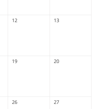
0
0
12
13
събития,
събития,
0
0
19
20
събития,
събития,
0
0
26
27
събития,
събития,