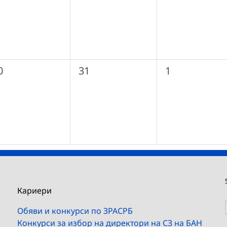
0
0
0
31
1
ъбития,
събития,
събития,
Кариери
Обяви и конкурси по ЗРАСРБ
Конкурси за избор на директори на СЗ на БАН