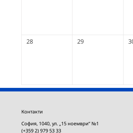
0
0
0
28
29
3
събития,
събития,
с
Контакти
София, 1040, ул. „15 ноември“ №1
(+359 2) 979 53 33