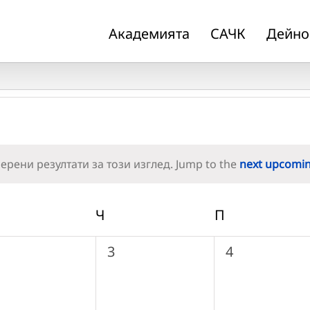
Академията
САЧК
Дейно
рени резултати за този изглед. Jump to the
next upcomi
Notice
РЯДА
Ч
ЧЕТВЪРТЪК
П
ПЕТЪК
0
0
3
4
ъбития,
събития,
събития,