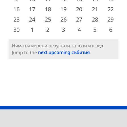
събития
събития
събития
събития
събития
събития
събити
0
0
0
0
0
0
0
16
17
18
19
20
21
22
събития
събития
събития
събития
събития
събития
събити
0
0
0
0
0
0
0
23
24
25
26
27
28
29
събития
събития
събития
събития
събития
събития
събити
0
0
0
0
0
0
0
30
1
2
3
4
5
6
събития
събития
събития
събития
събития
събития
събит
Няма намерени резултати за този изглед.
Notice
Jump to the
next upcoming събития
.