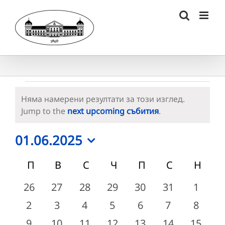
Skip
to
content
Събития
Няма намерени резултати за този изглед.
Notice
Jump to the
next upcoming събития
.
01.06.2025
Select
Календар
П
ПОНЕДЕЛНИК
В
ВТОРНИК
С
СРЯДА
Ч
ЧЕТВЪРТЪК
П
ПЕТЪК
С
СЪБОТА
Н
НЕД
date.
на
0
0
0
0
0
0
0
26
27
28
29
30
31
1
събития
събития
събития
събития
събития
събития
събит
Събития
0
0
0
0
0
0
0
2
3
4
5
6
7
8
събития
събития
събития
събития
събития
събития
събит
0
0
0
0
0
0
0
9
10
11
12
13
14
15