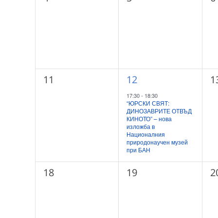
събития,
събития,
с
0
1
0
11
12
1
събития,
събитие,
с
17:30
-
18:30
“ЮРСКИ СВЯТ:
ДИНОЗАВРИТЕ ОТВЪД
КИНОТО” – нова
изложба в
Националния
природонаучен музей
при БАН
0
0
0
18
19
2
събития,
събития,
с