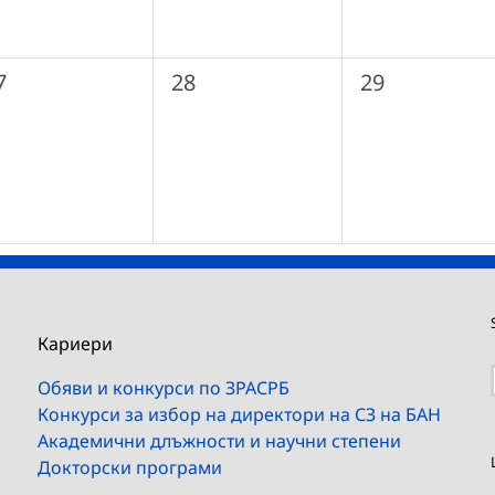
0
0
7
28
29
ъбития,
събития,
събития,
Кариери
Обяви и конкурси по ЗРАСРБ
Конкурси за избор на директори на СЗ на БАН
Академични длъжности и научни степени
Докторски програми