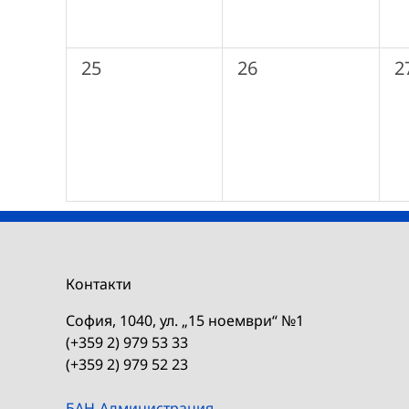
0
0
0
25
26
2
събития,
събития,
с
Контакти
София, 1040, ул. „15 ноември“ №1
(+359 2) 979 53 33
(+359 2) 979 52 23
БАН-Администрация