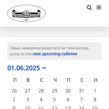
Skip
to
content
Събития
Няма намерени резултати за този изглед.
Notice
Jump to the
next upcoming събития
.
01.06.2025
Select
Календар
П
ПОНЕДЕЛНИК
В
ВТОРНИК
С
СРЯДА
Ч
ЧЕТВЪРТЪК
П
ПЕТЪК
С
СЪБОТА
Н
НЕД
date.
на
0
0
0
0
0
0
0
26
27
28
29
30
31
1
събития
събития
събития
събития
събития
събития
събит
Събития
0
0
0
0
0
0
0
2
3
4
5
6
7
8
събития
събития
събития
събития
събития
събития
събит
0
0
0
0
0
0
0
9
10
11
12
13
14
15