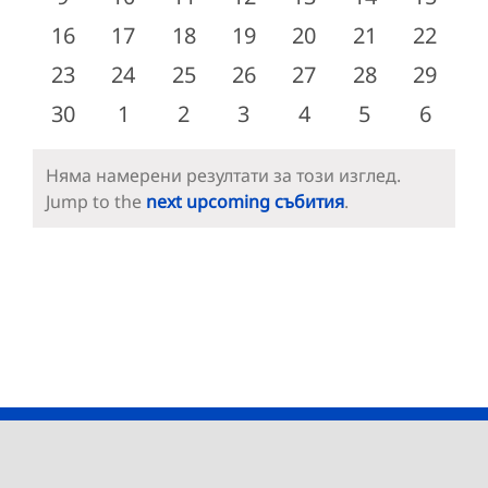
събития
събития
събития
събития
събития
събития
събити
0
0
0
0
0
0
0
16
17
18
19
20
21
22
събития
събития
събития
събития
събития
събития
събити
0
0
0
0
0
0
0
23
24
25
26
27
28
29
събития
събития
събития
събития
събития
събития
събити
0
0
0
0
0
0
0
30
1
2
3
4
5
6
събития
събития
събития
събития
събития
събития
събит
Няма намерени резултати за този изглед.
Notice
Jump to the
next upcoming събития
.