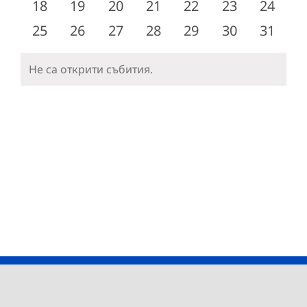
0
0
0
0
0
0
0
18
19
20
21
22
23
24
събития
събития
събития
събития
събития
събития
събити
0
0
0
0
0
0
0
25
26
27
28
29
30
31
събития
събития
събития
събития
събития
събития
събити
Не са открити събития.
Notice