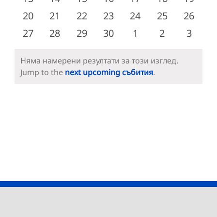
събития
събития
събития
събития
събития
събития
събити
0
0
0
0
0
0
0
20
21
22
23
24
25
26
събития
събития
събития
събития
събития
събития
събити
0
0
0
0
0
0
0
27
28
29
30
1
2
3
събития
събития
събития
събития
събития
събития
събит
Няма намерени резултати за този изглед.
Notice
Jump to the
next upcoming събития
.