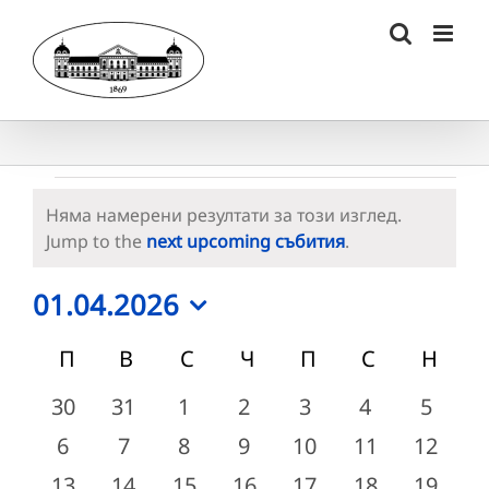
Skip
to
content
Събития
Няма намерени резултати за този изглед.
Notice
Jump to the
next upcoming събития
.
01.04.2026
Select
Календар
П
ПОНЕДЕЛНИК
В
ВТОРНИК
С
СРЯДА
Ч
ЧЕТВЪРТЪК
П
ПЕТЪК
С
СЪБОТА
Н
НЕД
date.
на
0
0
0
0
0
0
0
30
31
1
2
3
4
5
събития
събития
събития
събития
събития
събития
събит
Събития
0
0
0
0
0
0
0
6
7
8
9
10
11
12
събития
събития
събития
събития
събития
събития
събити
0
0
0
0
0
0
0
13
14
15
16
17
18
19