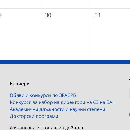
0
0
9
30
31
ъбития,
събития,
събития,
Кариери
Обяви и конкурси по ЗРАСРБ
Конкурси за избор на директори на СЗ на БАН
Академични длъжности и научни степени
Докторски програми
Финансова и стопанска дейност