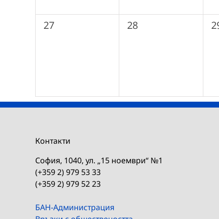
0
0
0
27
28
2
събития,
събития,
с
Контакти
София, 1040, ул. „15 ноември“ №1
(+359 2) 979 53 33
(+359 2) 979 52 23
БАН-Администрация