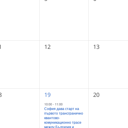
ъбития,
събития,
събития,
0
0
1
12
13
ъбития,
събития,
събития,
1
0
8
19
20
ъбития,
събитие,
събития,
10:00
-
11:00
София дава старт на
първото трансгранично
квантово-
комуникационно трасе
между България и