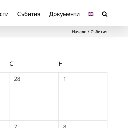
сти
Събития
Документи
Начало
Събития
С
СЪБОТА
Н
НЕДЕЛЯ
0
0
28
1
събития,
събития,
0
0
7
8