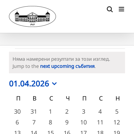
Skip
to
content
Събития
Няма намерени резултати за този изглед.
Notice
Jump to the
next upcoming събития
.
01.04.2026
Select
Календар
П
ПОНЕДЕЛНИК
В
ВТОРНИК
С
СРЯДА
Ч
ЧЕТВЪРТЪК
П
ПЕТЪК
С
СЪБОТА
Н
НЕД
date.
на
0
0
0
0
0
0
0
30
31
1
2
3
4
5
събития
събития
събития
събития
събития
събития
събит
Събития
0
0
0
0
0
0
0
6
7
8
9
10
11
12
събития
събития
събития
събития
събития
събития
събити
0
0
0
0
0
0
0
13
14
15
16
17
18
19