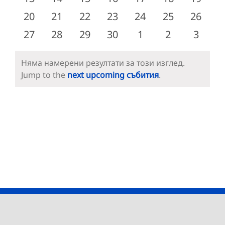
събития
събития
събития
събития
събития
събития
събити
0
0
0
0
0
0
0
20
21
22
23
24
25
26
събития
събития
събития
събития
събития
събития
събити
0
0
0
0
0
0
0
27
28
29
30
1
2
3
събития
събития
събития
събития
събития
събития
събит
Няма намерени резултати за този изглед.
Notice
Jump to the
next upcoming събития
.