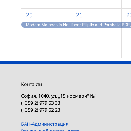
1
1
1
25
26
2
събитие,
събитие,
с
Modern Methods in Nonlinear Elliptic and Parabolic PDE,
Контакти
София, 1040, ул. „15 ноември“ №1
(+359 2) 979 53 33
(+359 2) 979 52 23
БАН-Администрация