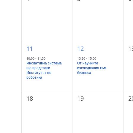
събития,
събития,
с
1
1
0
11
12
1
събитие,
събитие,
с
10:00
-
11:30
13:30
-
15:00
Иновативна система
От научните
ще представи
изследвания към
Институтът по
бизнеса
роботика
0
0
0
18
19
2
събития,
събития,
с