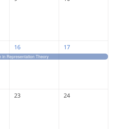
събития,
събития,
1
1
16
17
събитие,
събитие,
 in Representation Theory
0
0
23
24
събития,
събития,