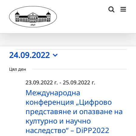
Skip
to
content
Събития
24.09.2022
Select
for
Цял ден
date.
24.09.2022
23.09.2022 г.
-
25.09.2022 г.
г.
Международна
конференция „Цифрово
представяне и опазване на
културно и научно
наследство“ – DiPP2022