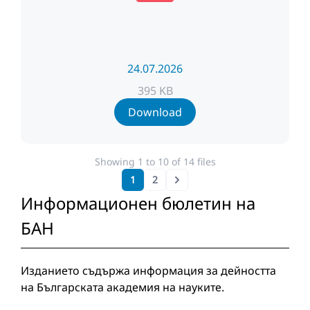
24.07.2026
395 KB
Download
Showing
1
to
10
of
14
files
1
2
Next
Информационен бюлетин на
БАН
Изданието съдържа информация за дейността
на Българската академия на науките.