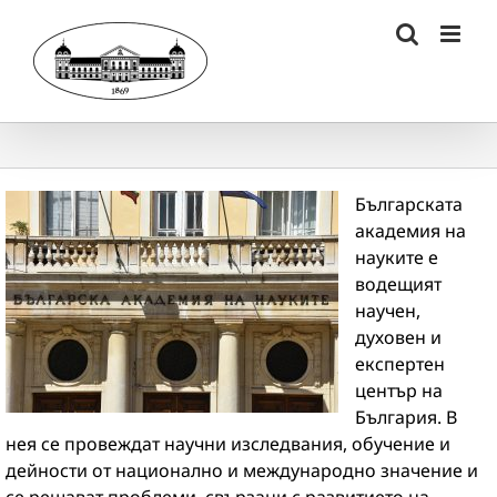
Skip
to
content
Българската
академия на
науките е
водещият
научен,
духовен и
експертен
център на
България. В
нея се провеждат научни изследвания, обучение и
дейности от национално и международно значение и