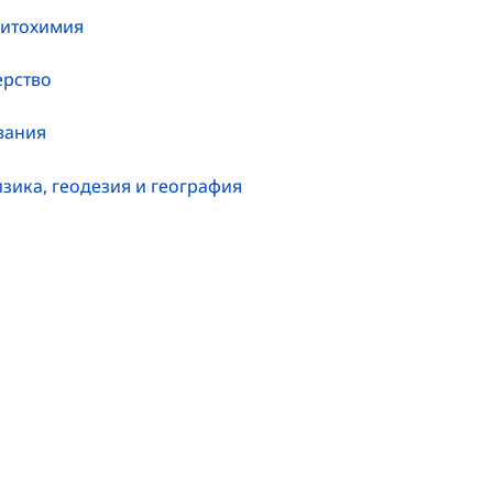
фитохимия
ерство
вания
зика, геодезия и география