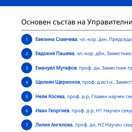
Основен състав на Управителни
Евелина Славчева
, чл.-кор. дхн, Председ
1
Евдокия Пашева
, чл.-кор. дбн, Заместни
2
Емануел Мутафов
, проф. дн, Заместник-
3
Щелиян Щерионов
, проф. д.ист.н., Заме
4
Нели Косева
, проф. д-р, Главен научен с
5
Иван Георгиев
, проф. д-р, Н1 Научен сек
6
Лилия Ангелова
, проф. дн, Н2 Научен се
7