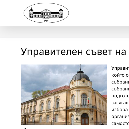
Skip
to
content
Управителен съвет на
Управит
който 
събрани
събрани
подгото
засяга
избора 
органи
самосто