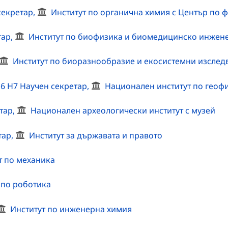
 секретар,
Институт по органична химия с Център по 
тар,
Институт по биофизика и биомедицинско инжен
Институт по биоразнообразие и екосистемни изслед
 Н6 Н7 Научен секретар,
Национален институт по геофи
етар,
Национален археологически институт с музей
тар,
Институт за държавата и правото
т по механика
 по роботика
Институт по инженерна химия