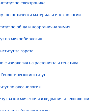
нститут по електроника
тут по оптически материали и технологии
титут по обща и неорганична химия
тут по микробиология
нститут за гората
по физиология на растенията и генетика
Геологически институт
итут по океанология
итут за космически изследвания и технологии
нститут за български език