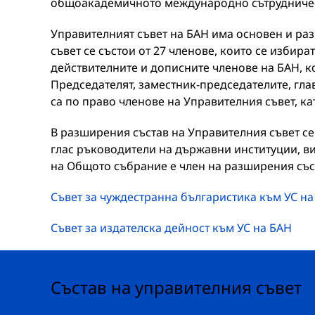
общоакадемичното международно сътрудниче
Управителният съвет на БАН има основен и ра
съвет се състои от 27 членове, които се избира
действителните и дописните членове на БАН, к
Председателят, заместник-председателите, гла
са по право членове на Управителния съвет, ка
В разширения състав на Управителния съвет се
глас ръководители на държавни институции, в
на Общото събрание е член на разширения със
Съвет за чуждестранна българистика към УС на
Съвет за издателска дейност към УС на БАН
Състав на управителния съвет