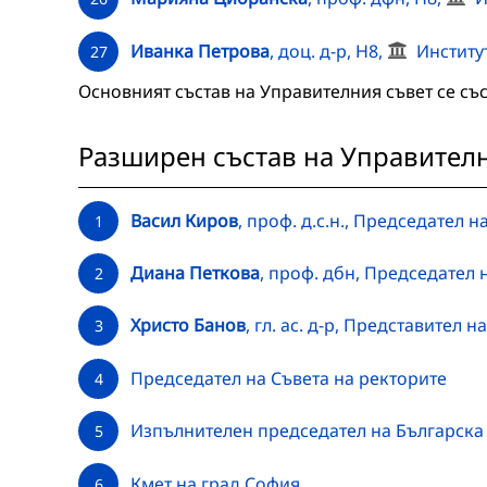
Иванка Петрова
, доц. д-р, Н8,
Институ
27
Основният състав на Управителния съвет се със
Разширен състав на Управител
Васил Киров
, проф. д.с.н., Председател
1
Диана Петкова
, проф. дбн, Председател 
2
Христо Банов
, гл. ас. д-р, Представител
3
Председател на Съвета на ректорите
4
Изпълнителен председател на Българска
5
Кмет на град София
6