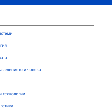
истеми
огия
вата
населението и човека
и технологии
ргетика