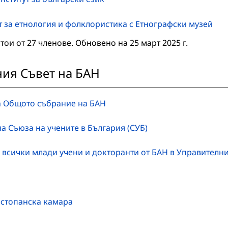
т за етнология и фолклористика с Етнографски музей
тои от 27 членове. Обновено на 25 март 2025 г.
ния Съвет на БАН
 на Общото събрание на БАН
на Съюза на ученитe в България (СУБ)
 на всички млади учени и докторанти от БАН в Управителн
 стопанска камара