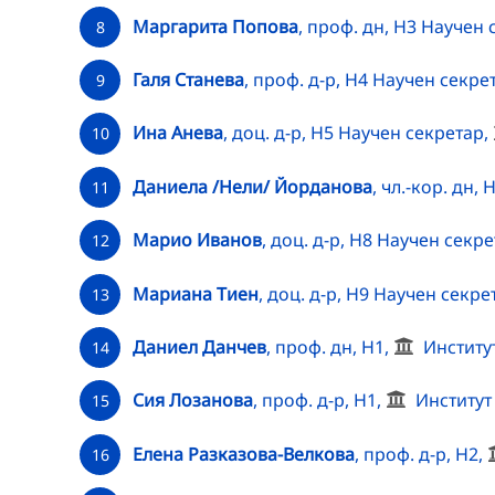
Маргарита Попова
, проф. дн, Н3 Научен
8
Галя Станева
, проф. д-р, Н4 Научен секре
9
Ина Анева
, доц. д-р, Н5 Научен секретар,
10
Даниела /Нели/ Йорданова
, чл.-кор. дн,
11
Марио Иванов
, доц. д-р, Н8 Научен секр
12
Мариана Тиен
, доц. д-р, Н9 Научен секре
13
Даниел Данчев
, проф. дн, Н1,
Институ
14
Сия Лозанова
, проф. д-р, Н1,
Институт
15
Елена Разказова-Велкова
, проф. д-р, Н2,
16