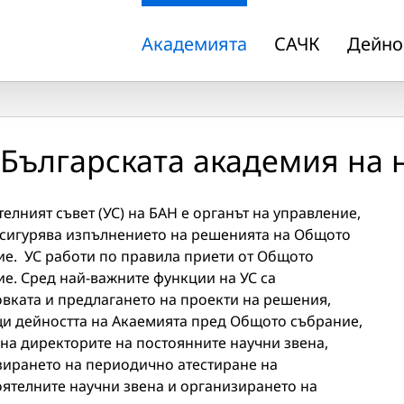
Академията
САЧК
Дейно
 Българската академия на 
елният съвет (УС) на БАН е органът на управление,
осигурява изпълнението на решенията на Общото
е. УС работи по правила приети от Общото
е. Сред най-важните функции на УС са
вката и предлагането на проекти на решения,
щи дейността на Акаемията пред Общото събрание,
на директорите на постоянните научни звена,
зирането на периодично атестиране на
ятелните научни звена и организирането на