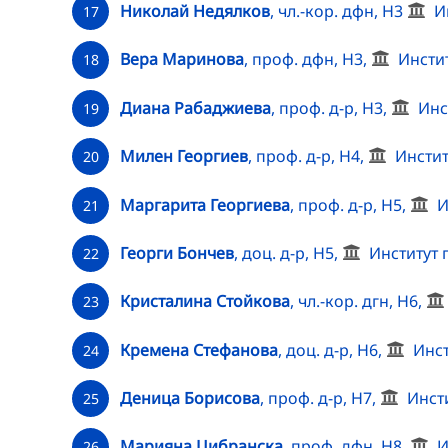
Николай Недялков
, чл.-кор. дфн, Н3
И
17
Вера Маринова
, проф. дфн, Н3,
Инсти
18
Диана Рабаджиева
, проф. д-р, Н3,
Инс
19
Милен Георгиев
, проф. д-р, Н4,
Инсти
20
Маргарита Георгиева
, проф. д-р, Н5,
И
21
Георги Бончев
, доц. д-р, Н5,
Институт 
22
Кристалина Стойкова
, чл.-кор. дгн, Н6,
23
Кремена Стефанова
, доц. д-р, Н6,
Инст
24
Деница Борисова
, проф. д-р, Н7,
Инст
25
Марияна Цибранска
, проф. дфн, Н8,
И
26