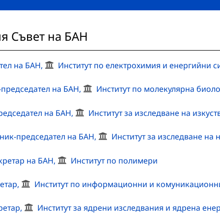
я Съвет на БАН
ател на БАН,
Институт по електрохимия и енергийни с
к-председател на БАН,
Институт по молекулярна биол
председател на БАН,
Институт за изследване на изкуст
стник-председател на БАН,
Институт за изследване на 
екретар на БАН,
Институт по полимери
ретар,
Институт по информационни и комуникационн
кретар,
Институт за ядрени изследвания и ядрена ене