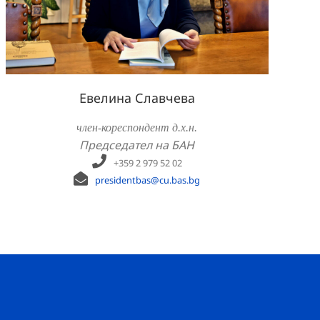
Евелина Славчева
член-кореспондент д.х.н.
Председател на БАН
+359 2 979 52 02
presidentbas@cu.bas.bg