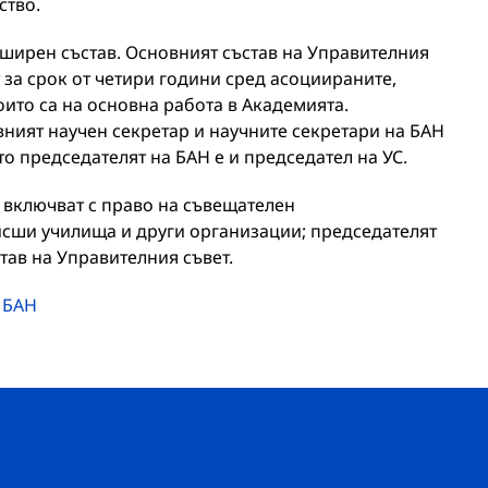
ство.
зширен състав. Основният състав на Управителния
т за срок от четири години сред асоциираните,
оито са на основна работа в Академията.
вният научен секретар и научните секретари на БАН
то председателят на БАН е и председател на УС.
 включват с право на съвещателен
исши училища и други организации; председателят
тав на Управителния съвет.
 БАН