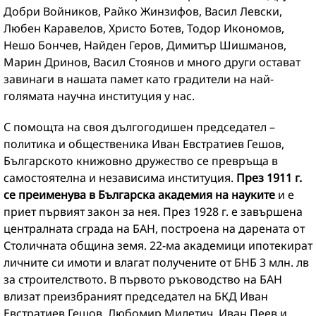
Добри Войников, Райко Жинзифов, Васил Левски,
Любен Каравелов, Христо Ботев, Тодор Икономов,
Нешо Бончев, Найден Геров, Димитър Шишманов,
Марин Дринов, Васил Стоянов и много други остават
завинаги в нашата памет като градители на най-
голямата научна институция у нас.
С помощта на своя дългогодишен председател –
политика и общественика Иван Евстратиев Гешов,
Българското книжовно дружество се превръща в
самостоятелна и независима институция.
През 1911 г.
се преименува в Българска академия на науките
и е
приет първият закон за нея. През 1928 г. е завършена
централната сграда на БАН, построена на дарената от
Столичната община земя. 22-ма академици ипотекират
личните си имоти и влагат получените от БНБ 3 млн. лв
за строителството. В първото ръководство на БАН
влизат преизбраният председател на БКД Иван
Евстратиев Гешов, Любомир Милетич, Иван Пеев и