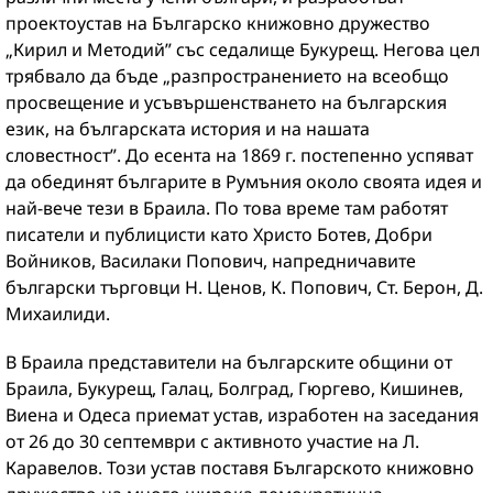
проектоустав на Българско книжовно дружество
„Кирил и Методий” със седалище Букурещ. Негова цел
трябвало да бъде „разпространението на всеобщо
просвещение и усъвършенстването на българския
език, на българската история и на нашата
словестност”. До есента на 1869 г. постепенно успяват
да обединят българите в Румъния около своята идея и
най-вече тези в Браила. По това време там работят
писатели и публицисти като Христо Ботев, Добри
Войников, Василаки Попович, напредничавите
български търговци Н. Ценов, К. Попович, Ст. Берон, Д.
Михаилиди.
В Браила представители на българските общини от
Браила, Букурещ, Галац, Болград, Гюргево, Кишинев,
Виена и Одеса приемат устав, изработен на заседания
от 26 до 30 септември с активното участие на Л.
Каравелов. Този устав поставя Българското книжовно