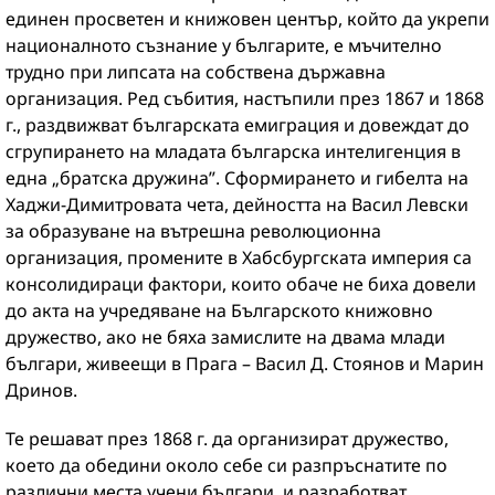
единен просветен и книжовен център, който да укрепи
националното съзнание у българите, е мъчително
трудно при липсата на собствена държавна
организация. Ред събития, настъпили през 1867 и 1868
г., раздвижват българската емиграция и довеждат до
сгрупирането на младата българска интелигенция в
една „братска дружина”. Сформирането и гибелта на
Хаджи-Димитровата чета, дейността на Васил Левски
за образуване на вътрешна революционна
организация, промените в Хабсбургската империя са
консолидираци фактори, които обаче не биха довели
до акта на учредяване на Българското книжовно
дружество, ако не бяха замислите на двама млади
българи, живеещи в Прага – Васил Д. Стоянов и Марин
Дринов.
Те решават през 1868 г. да организират дружество,
което да обедини около себе си разпръснатите по
различни места учени българи, и разработват