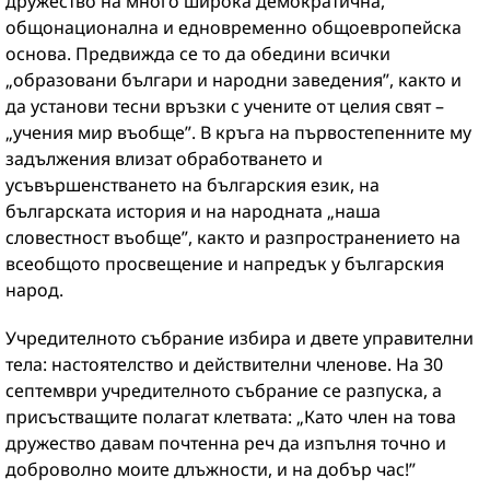
дружество на много широка демократична,
общонационална и едновременно общоевропейска
основа. Предвижда се то да обедини всички
„образовани българи и народни заведения”, както и
да установи тесни връзки с учените от целия свят –
„учения мир въобще”. В кръга на първостепенните му
задължения влизат обработването и
усъвършенстването на българския език, на
българската история и на народната „наша
словестност въобще”, както и разпространението на
всеобщото просвещение и напредък у българския
народ.
Учредителното събрание избира и двете управителни
тела: настоятелство и действителни членове. На 30
септември учредителното събрание се разпуска, а
присъстващите полагат клетвата: „Като член на това
дружество давам почтенна реч да изпълня точно и
доброволно моите длъжности, и на добър час!”