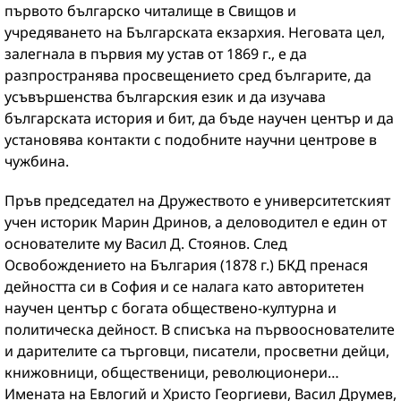
първото българско читалище в Свищов и
учредяването на Българската екзархия. Неговата цел,
залегнала в първия му устав от 1869 г., е да
разпространява просвещението сред българите, да
усъвършенства българския език и да изучава
българската история и бит, да бъде научен център и да
установява контакти с подобните научни центрове в
чужбина.
Пръв председател на Дружеството е университетският
учен историк Марин Дринов, а деловодител е един от
основателите му Васил Д. Стоянов. След
Освобождението на България (1878 г.) БКД пренася
дейността си в София и се налага като авторитетен
научен център с богата обществено-културна и
политическа дейност. В списъка на първооснователите
и дарителите са търговци, писатели, просветни дейци,
книжовници, общественици, революционери…
Имената на Евлогий и Христо Георгиеви, Васил Друмев,