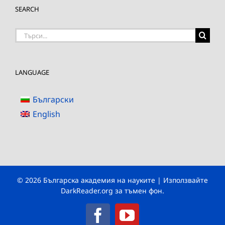
SEARCH
Търсене
на:
LANGUAGE
Български
English
© 2026 Българска академия на науките | Използвайте
DarkReader.org
за тъмен фон.
Facebook
YouTube