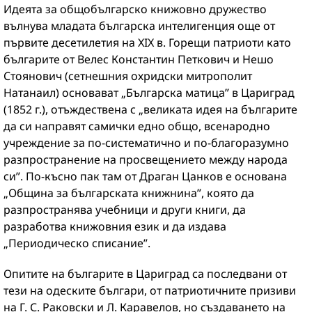
Идеята за общобългарско книжовно дружество
вълнува младата българска интелигенция още от
първите десетилетия на XIX в. Горещи патриоти като
българите от Велес Константин Петкович и Нешо
Стоянович (сетнешния охридски митрополит
Натанаил) основават „Българска матица” в Цариград
(1852 г.), отъждествена с „великата идея на българите
да си направят самички едно общо, всенародно
учреждение за по-систематично и по-благоразумно
разпространение на просвещението между народа
си”. По-късно пак там от Драган Цанков е основана
„Община за българската книжнина”, която да
разпространява учебници и други книги, да
разработва книжовния език и да издава
„Периодическо списание”.
Опитите на българите в Цариград са последвани от
тези на одеските българи, от патриотичните призиви
на Г. С. Раковски и Л. Каравелов, но създаването на