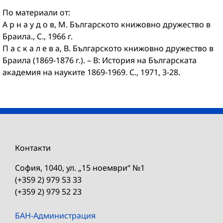
По материали от:
А р н а у д о в, М. Българското книжовно дружество в
Браила., С., 1966 г.
П а с к а л е в а, В. Българското книжовно дружество в
Браила (1869-1876 г.). – В: История на Българската
академия на науките 1869-1969. С., 1971, 3-28.
Контакти
София, 1040, ул. „15 ноември“ №1
(+359 2) 979 53 33
(+359 2) 979 52 23
БАН-Администрация