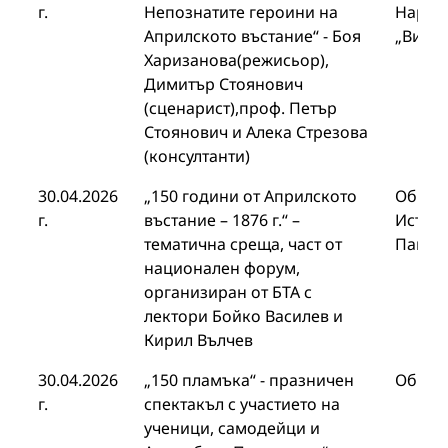
г.
Непознатите героини на
Народ
Априлското въстание“ - Боя
„Видел
Харизанова(режисьор),
Димитър Стоянович
(сценарист),проф. Петър
Стоянович и Алека Стрезова
(консултанти)
30.04.2026
„150 години от Априлското
Общин
г.
въстание – 1876 г.“ –
Истори
тематична среща, част от
Панаг
национален форум,
организиран от БТА с
лектори Бойко Василев и
Кирил Вълчев
30.04.2026
„150 пламъка“ - празничен
Общин
г.
спектакъл с участието на
ученици, самодейци и