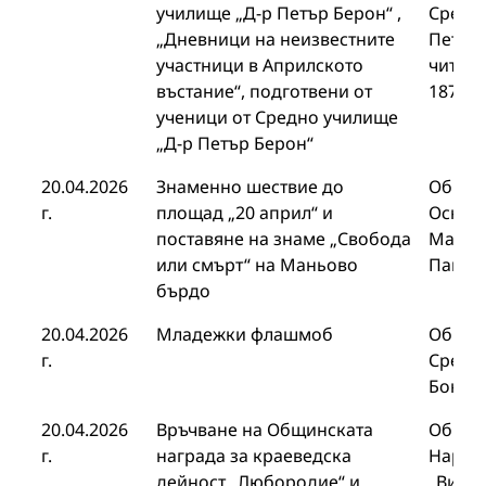
училище „Д-р Петър Берон“ ,
Средн
„Дневници на неизвестните
Петър
участници в Априлското
читали
въстание“, подготвени от
1870“
ученици от Средно училище
„Д-р Петър Берон“
20.04.2026
Знаменно шествие до
Общин
г.
площад „20 април“ и
Основ
поставяне на знаме „Свобода
Марин
или смърт“ на Маньово
Панаг
бърдо
20.04.2026
Младежки флашмоб
Общин
г.
Средн
Бонче
20.04.2026
Връчване на Общинската
Общин
г.
награда за краеведска
Народ
дейност „Любородие“ и
„Видел