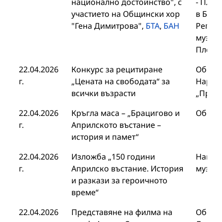
национално достойнство", с
- Плев
участието на Общински хор
в Бълг
"Гена Димитрова",
БТА
,
БАН
Регио
музей 
Плеве
22.04.2026
Конкурс за рецитиране
Общин
г.
„Цената на свободата“ за
Народ
всички възрасти
„Просв
22.04.2026
Кръгла маса – „Брацигово и
Общин
г.
Априлското въстание –
история и памет“
22.04.2026
Изложба „150 години
Нацио
г.
Априлско въстание. История
музей
и разкази за героичното
време“
22.04.2026
Представяне на филма на
Общин