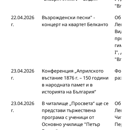
"Влад
22.04.2026
Възрожденски песни" -
Общин
г.
концерт на квартет Белканто
Левски
Видин
приро
гимназ
I", Др
"Влад
23.04.2026
Конференция „Априлското
Фонда
г.
въстание 1876 г. – 150 години
развит
в народната памет и в
историята на България“
23.04.2026
В читалище „Просвета“ ще се
Общин
г.
представи тържествена
Левски
програма с ученици от
Читали
Основно училище "Петър
Перущ