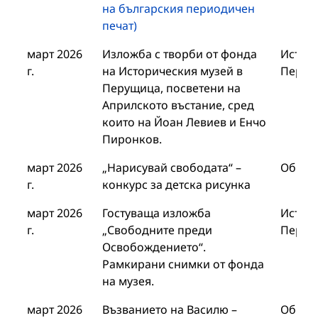
на българския периодичен
печат)
март 2026
Изложба с творби от фонда
Истори
г.
на Историческия музей в
Перущ
Перущица, посветени на
Априлското въстание, сред
които на Йоан Левиев и Енчо
Пиронков.
март 2026
„Нарисувай свободата“ –
Общин
г.
конкурс за детска рисунка
март 2026
Гостуваща изложба
Истори
г.
„Свободните преди
Перущ
Освобождението“.
Рамкирани снимки от фонда
на музея.
март 2026
Възванието на Василю –
Общин