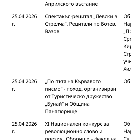
Априлското въстание
25.04.2026
Спектакъл-рецитал „Левски в
Общин
г.
Стрелча“. Рецитали по Ботев,
Народ
Вазов
„Просв
Средно
Кирил 
Стрелч
учили
Хиленд
25.04.2026
„По пътя на Кървавото
Общин
г.
писмо“ - поход, организиран
от Туристическо дружество
„Бунай“ и Община
Панагюрище
25.04.2026
ХI Национален конкурс за
Общин
г.
революционно слово и
Народ
поезия „Оборище – факел на
Св. Ки