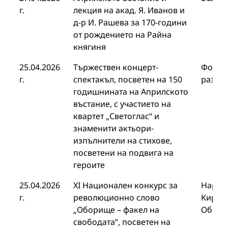
г.
лекция на акад. Я. Иванов и
д-р И. Рашева за 170-години
от рождението на Райна
княгиня
25.04.2026
Тържествен концерт-
Фонда
г.
спектакъл, посветен на 150
развит
годишнината на Априлското
въстание, с участието на
квартет „Светоглас“ и
знаменити актьори-
изпълнители на стихове,
посветени на подвига на
героите
25.04.2026
ХI Национален конкурс за
Нардно
г.
революционно слово
Кирил 
„Оборище – факел на
Обор
свободата”, посветен на