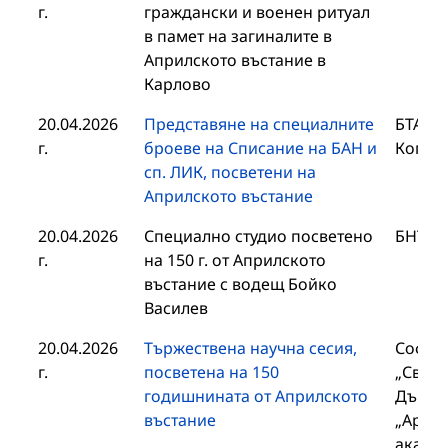
г.
граждански и военен ритуал
в памет на загиналите в
Априлското въстание в
Карлово
20.04.2026
Представяне на специалните
БТА, 
г.
броеве на Списание на БАН и
Копри
сп. ЛИК, посветени на
Априлското въстание
20.04.2026
Специално студио посветено
БНТ1
г.
на 150 г. от Априлското
въстание с водещ Бойко
Василев
20.04.2026
Тържествена научна сесия,
Софий
г.
посветена на 150
„Св. К
годишнината от Априлското
Държа
въстание
„Архив
академ