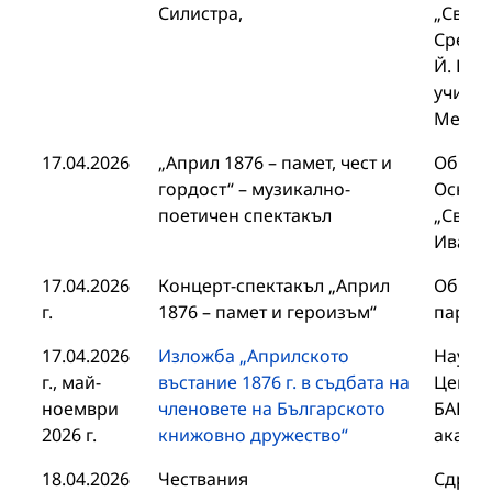
Силистра,
„Св. К
Средн
Й. Вап
училищ
Метод
17.04.2026
„Април 1876 – памет, чест и
Общин
гордост“ – музикално-
Основ
поетичен спектакъл
„Свещ
Иванов
17.04.2026
Концерт-спектакъл „Април
Общин
г.
1876 – памет и героизъм“
партн
17.04.2026
Изложба „Априлското
Научен
г., май-
въстание 1876 г. в съдбата на
Центр
ноември
членовете на Българското
БАН, 
2026 г.
книжовно дружество“
акаде
18.04.2026
Чествания
Сдруж