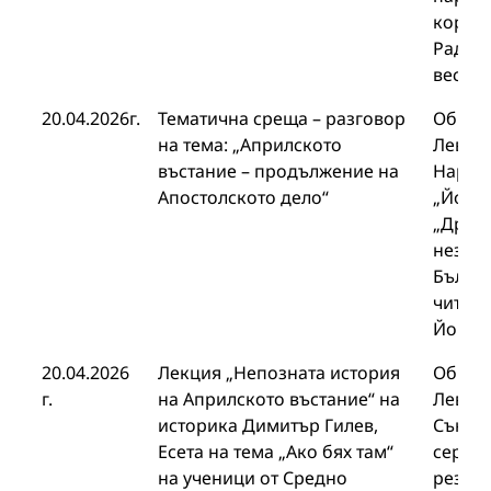
корес
Радос
вестни
20.04.2026г.
Тематична среща – разговор
Общин
на тема: „Априлското
Левски
въстание – продължение на
Народ
Апостолското дело“
„Йорда
„Друж
незави
Българ
читал
Йовков
20.04.2026
Лекция „Непозната история
Общин
г.
на Априлското въстание“ на
Левски
историка Димитър Гилев,
Съюза
Есета на тема „Ако бях там“
сержан
на ученици от Средно
резерв