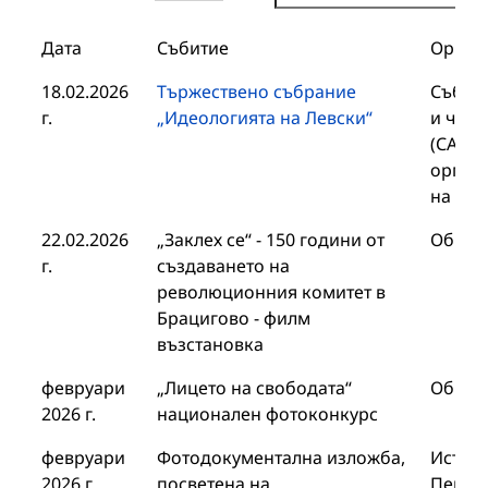
Дата
Събитие
Орган
18.02.2026
Тържествено събрание
Събра
г.
„Идеологията на Левски“
и член
(САЧК)
орган
на БА
22.02.2026
„Заклех се“ - 150 години от
Общин
г.
създаването на
революционния комитет в
Брацигово - филм
възстановка
февруари
„Лицето на свободата“
Общин
2026 г.
национален фотоконкурс
февруари
Фотодокументална изложба,
Истори
2026 г.
посветена на
Перущ