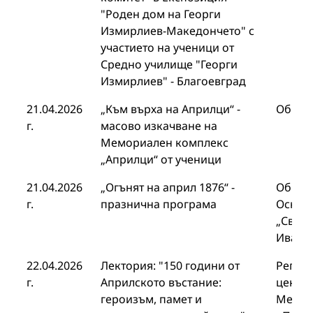
"Роден дом на Георги
Измирлиев-Македончето" с
участието на ученици от
Средно училище "Георги
Измирлиев" - Благоевград
21.04.2026
„Към върха на Априлци“ -
Общин
г.
масово изкачване на
Мемориален комплекс
„Априлци“ от ученици
21.04.2026
„Огънят на април 1876“ -
Общин
г.
празнична програма
Основ
„Свещ
Иванов
22.04.2026
Лектория: "150 години от
Регио
г.
Априлското въстание:
център
героизъм, памет и
Медиц