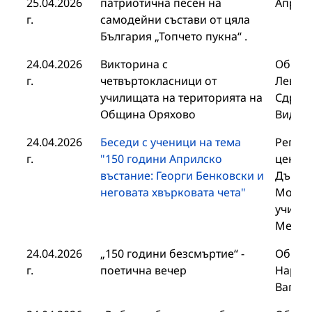
25.04.2026
патриотична песен на
Април 
г.
самодейни състави от цяла
България „Топчето пукна“ .
24.04.2026
Викторина с
Общин
г.
четвъртокласници от
Левски
училищата на територията на
Сдруже
Община Оряхово
Видин
24.04.2026
Беседи с ученици на тема
Регио
г.
"150 години Априлско
център
въстание: Георги Бенковски и
Държав
неговата хвърковата чета"
Монта
училищ
Метод
24.04.2026
„150 години безсмъртие“ -
Общин
г.
поетична вечер
Народн
Вапцар