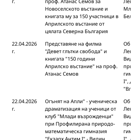
г.
проф. Атанас Семов за
Левски
Новоселското въстание и
Младе
книгата му за 150 участници в
Белог
Априлското въстание от
цялата Северна България
22.04.2026
Представяне на филма
Общин
г.
"Девет глътки свобода" и
Левски
книгата "150 години
Видин
Априлско въстание" на проф.
приро
Атанас Семов
гимназ
I", Др
"Влад
22.04.2026
Огънят на Апли" - ученическа
Общин
г.
драматизация на ученици от
Левски
клуб "Млади възрожденци"
Видин
при Профилирана природо-
приро
математическа гимназия
гимназ
"Екзарх Антим I" - Видин
I", Др