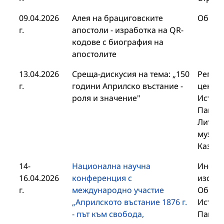
09.04.2026
Алея на брациговските
Общин
г.
апостоли - изработка на QR-
кодове с биография на
апостолите
13.04.2026
Среща-дискусия на тема: „150
Регио
г.
години Априлско въстание -
център
роля и значение"
Истори
Панаг
Литер
музей 
Казан
14-
Национална научна
Инстит
16.04.2026
конференция с
изслед
г.
международно участие
Общин
„Априлското въстание 1876 г.
Истори
- път към свобода,
Панаг