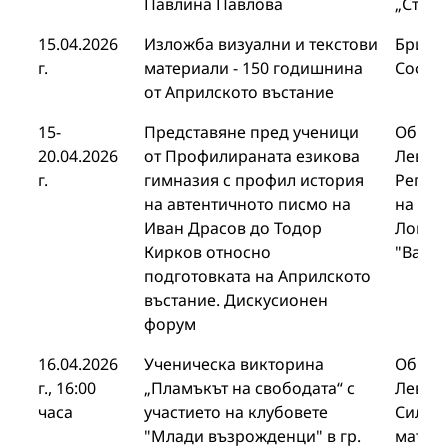
Павлина Павлова
„Стоя
15.04.2026
Изложба визуални и текстови
Британ
г.
материали - 150 годишнина
София
от Априлското въстание
15-
Представяне пред ученици
Общин
20.04.2026
от Профилираната езикова
Левски
г.
гимназия с профил история
Регио
на автентичното писмо на
на обр
Иван Драсов до Тодор
Ловеч
Кирков относно
"Васил
подготовката на Априлското
въстание. Дискусионен
форум
16.04.2026
Ученическа викторина
Общин
г., 16:00
„Пламъкът на свободата“ с
Левск
часа
участието на клубовете
Силис
"Млади възрожденци" в гр.
матем