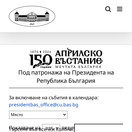
Skip
to
content
Под патронажа на Президента на
Република България
За включване на събития в календара:
presidentbas_office@cu.bas.bg
Показване на
резултата
Търсене във всички колони: