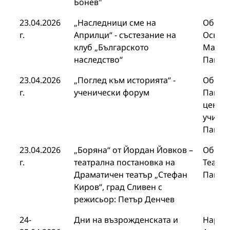
Бонев"
23.04.2026
„Наследници сме на
Общин
г.
Априлци“ - състезание на
Основ
клуб „Българското
Марин
наследство“
Панаг
23.04.2026
„Поглед към историята“ -
Общи
г.
ученически форум
Панаг
центъ
училищ
Панаг
23.04.2026
„Боряна“ от Йордан Йовков –
Общин
г.
театрална постановка на
Театър
Драматичен театър „Стефан
Панаг
Киров“, град Сливен с
режисьор: Петър Денчев
24-
Дни на възрожденската и
Народ