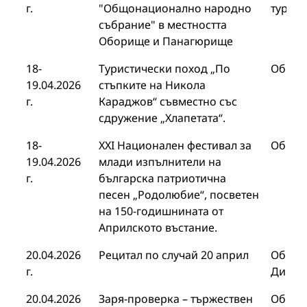
г.
"Общонационално народно
турист
събрание" в местността
Оборище и Панагюрище
18-
Туристически поход „По
Общин
19.04.2026
стъпките на Никола
г.
Караджов“ съвместно със
сдружение „Хлапетата“.
18-
XXI Национален фестивал за
Общин
19.04.2026
млади изпълнители на
г.
българска патриотична
песен „Родолюбие“, посветен
на 150-годишнината от
Априлското въстание.
20.04.2026
Рецитал по случай 20 април
Общин
г.
Дирек
20.04.2026
Заря-проверка – тържествен
Общин