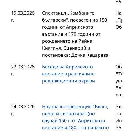
на БА
19.03.2026
Спектакъл „Камбаните
Народ
г.
български“, посветен на 150
„Просв
години от Априлското
Общин
въстание и 170 години от
рождението на Райна
Княгиня. Сценарий и
постановка: Дочка Кацарева
22.03.2026
Беседи за Априлското
Общин
г.
въстание в различните
БТА, В
революционни окръзи
универ
БАН на
доц. Х
24.03.2026
Научна конференция "Власт,
Българ
г.
печат и съпротива" (по
проучв
случай 150 г. от Априлското
Инстит
въстание и 180 г. от началото
БАН