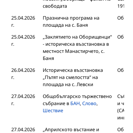
свободата
1912“,
25.04.2026
Празнична програма на
Общин
г.
площада на с. Баня
25.04.2026
„Заклятието на Оборищенци“
Общин
г.
- историческа възстановка в
местност Манастирчето, с.
Баня
26.04.2026
Историческа възстановка
Общин
г.
„Пътят на смелостта“ на
площада на с. Левски
27.04.2026
Общобългарско тържествено
Събра
г.
събрание в
БАН
,
Слово
,
и член
Шествие
(САЧК)
иници
27.04.2026
„Априлското въстание и
Общин