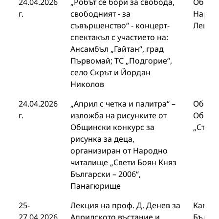
24.04.2026
„Робът се бори за свобода,
Общин
г.
свободният - за
Народ
съвършенство“ - концерт-
Левски
спектакъл с участието на:
Ансамбъл „Гайтан“, град
Първомай; ТС „Подгорие“,
село Скрът и Йордан
Николов
24.04.2026
„Април с четка и палитра“ –
Общин
г.
изложба на рисунките от
Общин
Общински конкурс за
„Стоя
рисунка за деца,
организиран от Народно
читалище „Свети Боян Княз
Български – 2006“,
Панагюрище
25-
Лекция на проф. Д. Денев за
Камара
27.04.2026
Априлското въстание и
Бълга