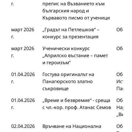
г.
препис на Възванието към
българския народ и
Кървавото писмо от ученици
март 2026
„Градът на Петлешков“ –
Общин
г.
конкурс за презентация
март 2026
Ученически конкурс
Общин
г.
„Априлско въстание – памет
и героизъм“
01.04.2026
Гостува оригиналът на
Общин
г.
Панагюрското златно
Истори
съкровище
Панаг
01.04.2026
„Време и безвремие“ - среща
Общин
г.
с чл.-кор. проф. Атанас Семов
Народ
„Видел
02.04.2026
Връчване на Национална
Общин