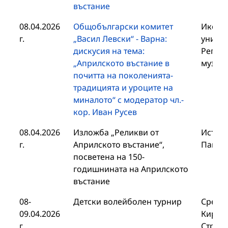
въстание
08.04.2026
Общобългарски комитет
Иконо
г.
„Васил Левски“ - Варна:
универ
дискусия на тема:
Регио
„Априлското въстание в
музей 
почитта на поколенията-
традицията и уроците на
миналото“ с модератор чл.-
кор. Иван Русев
08.04.2026
Изложба „Реликви от
Истори
г.
Априлското въстание“,
Панаг
посветена на 150-
годишнината на Априлското
въстание
08-
Детски волейболен турнир
Средно
09.04.2026
Кирил 
г.
Стрел