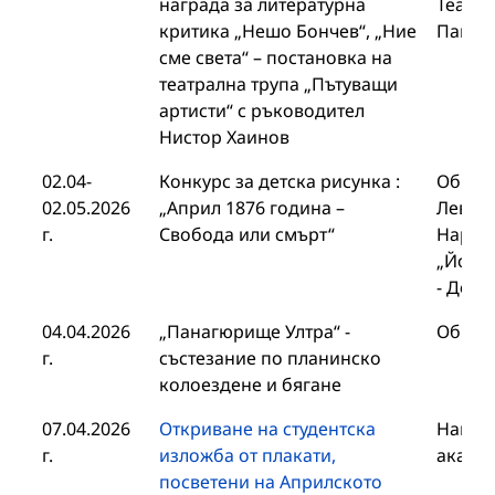
награда за литературна
Театър
критика „Нешо Бончев“, „Ние
Панаг
сме света“ – постановка на
театрална трупа „Пътуващи
артисти“ с ръководител
Нистор Хаинов
02.04-
Конкурс за детска рисунка :
Общин
02.05.2026
„Април 1876 година –
Левски
г.
Свобода или смърт“
Народ
„Йорда
- Добр
04.04.2026
„Панагюрище Ултра“ -
Общин
г.
състезание по планинско
колоездене и бягане
07.04.2026
Откриване на студентска
Нацио
г.
изложба от плакати,
акаде
посветени на Априлското