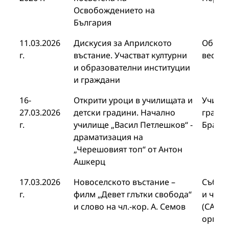
Освобождението на
България
11.03.2026
Дискусия за Априлското
Общин
г.
въстание. Участват културни
вестни
и образователни институции
и граждани
16-
Открити уроци в училищата и
Учили
27.03.2026
детски градини. Начално
гради
г.
училище „Васил Петлешков“ -
Браци
драматизация на
„Черешовият топ“ от Антон
Ашкерц
17.03.2026
Новоселското въстание –
Събра
г.
филм „Девет глътки свобода“
и член
и слово на чл.-кор. А. Семов
(САЧК)
орган