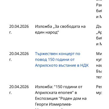
Раков
библио
и Мет
20.04.2026
Изложба „За свободата на
Държа
г.
един народ“
„Архив
библио
и Мет
20.04.2026
Тържествен концерт по
Минис
г.
повод 150 години от
култур
Априлското въстание в НДК
нацио
Бълга
телев
20.04.2026
Изложба: "150 години от
Регио
г.
Априлската епопея" в
музей 
Експозиция "Роден дом на
Георги Измирлиев-