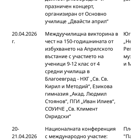
празничен концерт,
организиран от Основно
училище „Двайсти април“
20.04.2026
Междуучилищна викторина в
Югоза
г.
чест на 150-годишнината от
„Неофи
избухването на Априлското
Регио
въстание с участието на
музей,
ученици 9-12 клас от 4
и Мет
средни училища в
Благоевград - НХГ „Св. Св.
Кирил и Методий“, Езикова
гимназия „Акад. Людмил
Стоянов“, ПГИ „Иван Илиев“,
СОУИЧЕ „Св. Климент
Охридски“
20-
Националната конференция
Пловд
21.04.2026
с международно участие:
"Паиси