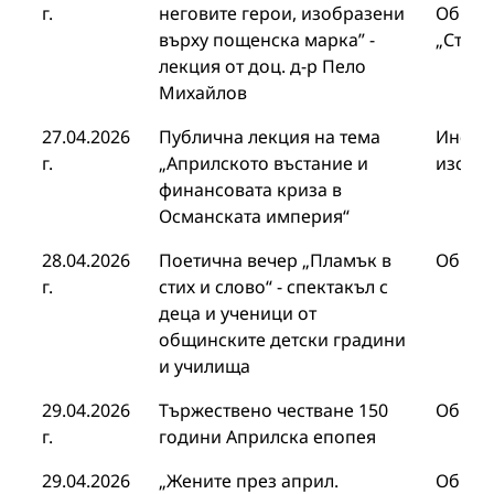
г.
неговите герои, изобразени
Общин
върху пощенска марка” -
„Стоя
лекция от доц. д-р Пело
Михайлов
27.04.2026
Публична лекция на тема
Инстит
г.
„Априлското въстание и
изслед
финансовата криза в
Османската империя“
28.04.2026
Поетична вечер „Пламък в
Общин
г.
стих и слово“ - спектакъл с
деца и ученици от
общинските детски градини
и училища
29.04.2026
Тържествено честване 150
Общин
г.
години Априлска епопея
29.04.2026
„Жените през април.
Общин