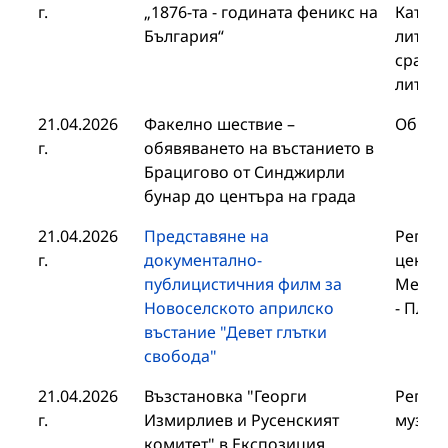
г.
„1876-та - годината феникс на
Катедр
България“
литера
сравн
литер
21.04.2026
Факелно шествие –
Общин
г.
обявяването на въстанието в
Брацигово от Синджирли
бунар до центъра на града
21.04.2026
Представяне на
Регио
г.
документално-
център
публицистичния филм за
Медиц
Новоселското априлско
- Плев
въстание "Девет глътки
свобода"
21.04.2026
Възстановка "Георги
Регио
г.
Измирлиев и Русенският
музей 
комитет" в Експозиция