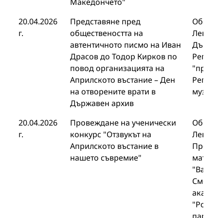
Македончето"
20.04.2026
Представяне пред
Общин
г.
обществеността на
Левски
автентичното писмо на Иван
Държа
Драсов до Тодор Кирков по
Регио
повод организацията на
"проф.
Априлското въстание – Ден
Регио
на отворените врати в
музей
Държавен архив
20.04.2026
Провеждане на ученически
Общин
г.
конкурс "Отзвукът на
Левски
Априлското въстание в
Профи
нашето съвремие"
матем
"Васил
Смоля
акаде
"Родо
партнь