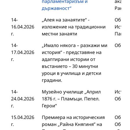
парламентаризъм и
академ
държавност“
Раков
14-
„Алея на занаятите“ -
Общин
16.04.2026
изложение на традиционни
Истори
г.
местни занаяти
Панаг
14-
„Имало някога – разкажи ми
Общин
17.04.2026
история“ - представяне на
г.
адаптирани истории от
въстанието – 30 минутни
уроци в училища и детски
градини.
14-
Музейно училище „Април
Истори
24.04.2026
1876 г. – Пламъци. Пепел.
Общин
г.
Герои“
15.04.2026
Премиера на историческия
Общин
г.
роман „Райна Княгиня” на
Общин