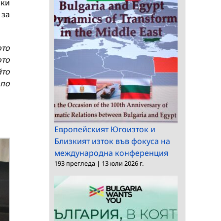
ски
 за
ото
ото
йто
 по
Европейският Югоизток и
Близкият изток във фокуса на
международна конференция
193 прегледа
|
13 юли 2026 г.