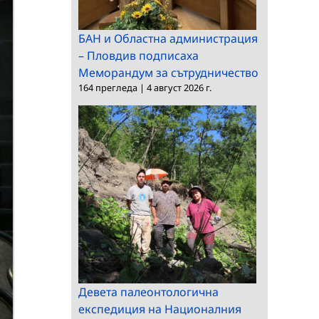
БАН и Областна администрация
– Пловдив подписаха
Меморандум за сътрудничество
164 прегледа
|
4 август 2026 г.
Девета палеонтологична
експедиция на Националния