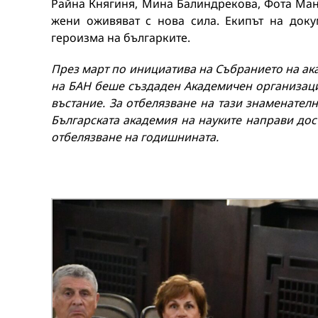
Райна Княгиня, Мина Балиндрекова, Фота Ман
жени оживяват с нова сила. Екипът на доку
героизма на българките.
През март по инициатива на Събранието на ак
на БАН беше създаден Академичен организаци
въстание. За отбелязване на тази знаменате
Българската академия на науките направи дос
отбелязване на годишнината.