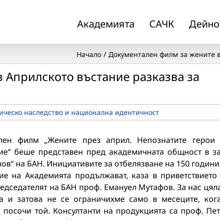
Академията
САЧК
Дейно
Начало
Документален филм за жените в
 Априлското въстание разказва за
ическо наследство и национална идентичност
лен филм „Жените през април. Непознатите герои
ие“ беше представен пред академичната общност в з
в“ на БАН. Инициативите за отбелязване на 150 години
ие на Академията продължават, каза в приветствието
редседателят на БАН проф. Емануел Мутафов. За нас цял
 и затова не се ограничихме само в месеците, ког
 посочи той. Консултанти на продукцията са проф. Пе