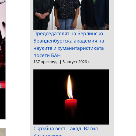
Председателят на Берлинско-
Бранденбургска академия на
науките и хуманитаристиката
посети БАН
137 прегледа
|
5 август 2026 г.
Скръбна вест – акад. Васил
Казанджиев