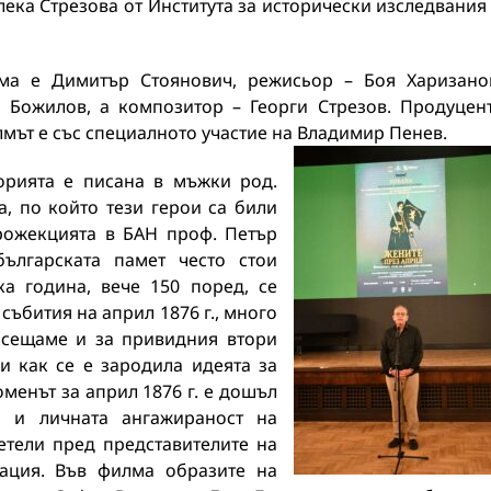
лека Стрезова от Института за исторически изследвания
ма е Димитър Стоянович, режисьор – Боя Харизано
 Божилов, а композитор – Георги Стрезов. Продуцен
мът е със специалното участие на Владимир Пенев.
орията е писана в мъжки род.
, по който тези герои са били
рожекцията в БАН проф. Петър
ългарската памет често стои
ка година, вече 150 поред, се
ъбития на април 1876 г., много
е сещаме и за привидния втори
и как се е зародила идеята за
оменът за април 1876 г. е дошъл
з и личната ангажираност на
етели пред представителите на
ация. Във филма образите на