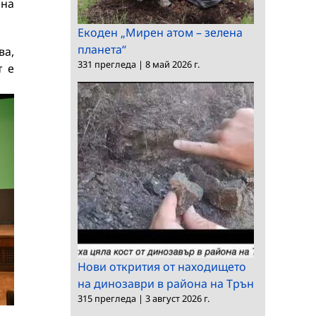
 на
Екоден „Мирен атом – зелена
планета“
ва,
331 прегледа
|
8 май 2026 г.
т е
Нови открития от находището
на динозаври в района на Трън
315 прегледа
|
3 август 2026 г.