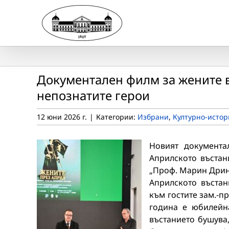
Skip
to
content
Документален филм за жените в
непознатите герои
12 юни 2026 г.
|
Категории:
Избрани
,
Културно-истор
Новият документа
Априлското въстан
„Проф. Марин Дрино
Априлското въстан
към гостите зам.-п
година е юбилейна
въстанието бушува,