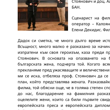
Стоянович и доц. А
БАН.
Сценарист на фил
оператор – Калоян
Елени Декидис. Фил
Дадох си сметка, че много дълго време ист
Всъщност, много малко е разказано за начина
изпратени към своя героизъм, каза преди п
Стоянович. В основата на опазването на б
българската жена, подчерта той. Когато вся
прекланяме пред ужасяващите и величествени с
ми се иска, отбеляза проф. Стоянович да с
план, който представлява жената. Разказвайк
филма, той обясни още, че в голяма степен сп
до нас, благодарение на фамилния разка
оцелелите жени, които са били първите свид
европейската преса и европейската диплом