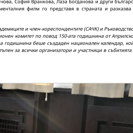
чова, София Вранкова, Лаза Богданова и други българ
менталния филм го представя в страната и разказва
адемиците и член-кореспондентите (САЧК) и Ръководств
онен комитет по повод 150-ата годишнина от Априлск
лна годишнина беше създаден национален календар, ко
тъпен за всички организатори и участници в събитията