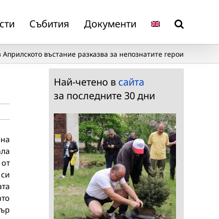
сти
Събития
Документи
 Априлското въстание разказва за непознатите герои
Най-четено в
сайта
за последните 30 дни
 на
ала
 от
 си
ата
ато
тър