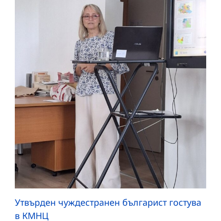
Утвърден чуждестранен българист гостува
в КМНЦ