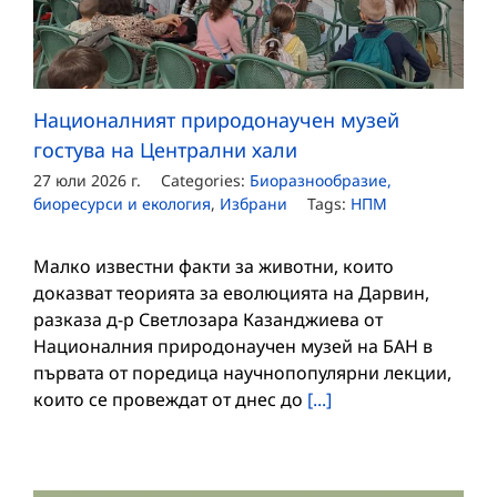
Националният природонаучен музей
гостува на Централни хали
27 юли 2026 г.
Categories:
Биоразнообразие,
биоресурси и екология
,
Избрани
Tags:
НПМ
Малко известни факти за животни, които
доказват теорията за еволюцията на Дарвин,
разказа д-р Светлозара Казанджиева от
Националния природонаучен музей на БАН в
първата от поредица научнопопулярни лекции,
които се провеждат от днес до
[...]