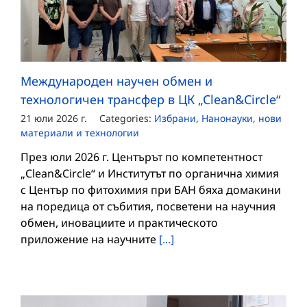
Международен научен обмен и
технологичен трансфер в ЦК „Clean&Circle“
21 юли 2026 г.
Categories:
Избрани
,
Нанонауки, нови
материали и технологии
През юли 2026 г. Центърът по компетентност
„Clean&Circle“ и Институтът по органична химия
с Център по фитохимия при БАН бяха домакини
на поредица от събития, посветени на научния
обмен, иновациите и практическото
приложение на научните
[...]