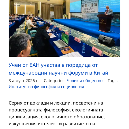
Учен от БАН участва в поредица от
международни научни форуми в Китай
3 август 2026 г.
Categories:
Човек и общество
Tags:
Институт по философия и социология
Серия от доклади и лекции, посветени на
процесуалната философия, екологичната
цивилизация, екологичното образование,
изкуствения интелект и развитието на