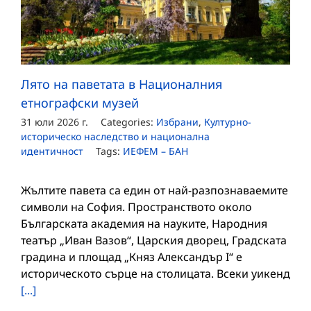
Лято на паветата в Националния
етнографски музей
31 юли 2026 г.
Categories:
Избрани
,
Културно-
историческо наследство и национална
идентичност
Tags:
ИЕФЕМ – БАН
Жълтите павета са един от най-разпознаваемите
символи на София. Пространството около
Българската академия на науките, Народния
театър „Иван Вазов“, Царския дворец, Градската
градина и площад „Княз Александър I“ е
историческото сърце на столицата. Всеки уикенд
[...]