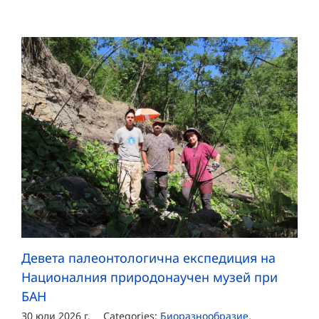
Девета палеонтологична експедиция на
Националния природонаучен музей при
БАН
30 юли 2026 г.
Categories:
Биоразнообразие,