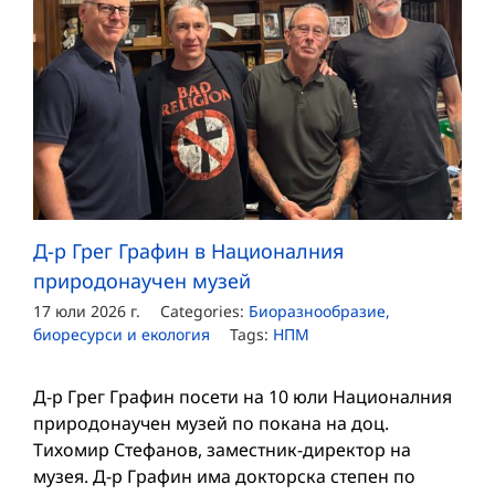
Д-р Грег Графин в Националния
природонаучен музей
17 юли 2026 г.
Categories:
Биоразнообразие,
биоресурси и екология
Tags:
НПМ
Д-р Грег Графин посети на 10 юли Националния
природонаучен музей по покана на доц.
Тихомир Стефанов, заместник-директор на
музея. Д-р Графин има докторска степен по