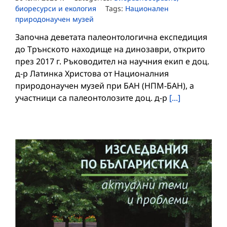
биоресурси и екология
Tags:
Национален
природонаучен музей
Започна деветата палеонтологична експедиция
до Трънското находище на динозаври, открито
през 2017 г. Ръководител на научния екип е доц.
д-р Латинка Христова от Националния
природонаучен музей при БАН (НПМ-БАН), а
участници са палеонтолозите доц. д-р
[...]