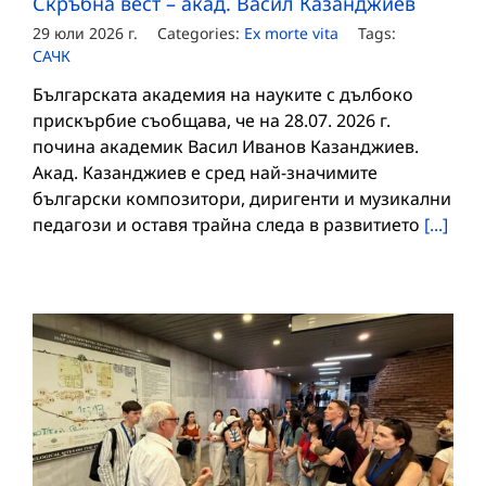
Скръбна вест – акад. Васил Казанджиев
29 юли 2026 г.
Categories:
Ex morte vita
Tags:
САЧК
Българската академия на науките с дълбоко
прискърбие съобщава, че на 28.07. 2026 г.
почина академик Васил Иванов Казанджиев.
Акад. Казанджиев е сред най-значимите
български композитори, диригенти и музикални
педагози и оставя трайна следа в развитието
[...]