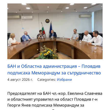
БАН и Областна администрация – Пловдив
подписаха Меморандум за сътрудничество
4 август 2026 г.
Categories:
Избрани
Председателят на БАН чл.-кор. Евелина Славчева
и областният управител на област Пловдив г-н
Георги Янев подписаха Меморандум за