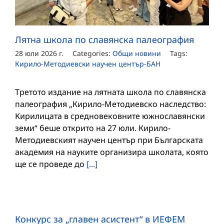
Лятна школа по славянска палеография
28 юли 2026 г.
Categories:
Общи новини
Tags:
Кирило-Методиевски научен център-БАН
Третото издание на лятната школа по славянска
палеография „Кирило-Методиевско наследство:
Кирилицата в средновековните южнославянски
земи“ беше открито на 27 юли. Кирило-
Методиевският научен център при Българската
академия на науките организира школата, която
ще се проведе до
[...]
Конкурс за „главен асистент“ в ИЕФЕМ