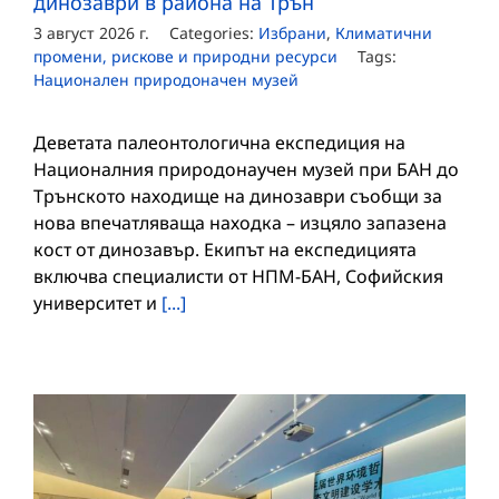
динозаври в района на Трън
3 август 2026 г.
Categories:
Избрани
,
Климатични
промени, рискове и природни ресурси
Tags:
Национален природоначен музей
Деветата палеонтологична експедиция на
Националния природонаучен музей при БАН до
Трънското находище на динозаври съобщи за
нова впечатляваща находка – изцяло запазена
кост от динозавър. Екипът на експедицията
включва специалисти от НПМ-БАН, Софийския
университет и
[...]