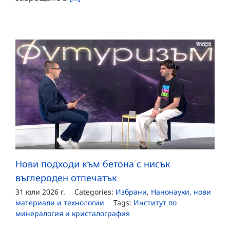
Нови подходи към бетона с нисък
въглероден отпечатък
31 юли 2026 г.
Categories:
Избрани
,
Нанонауки, нови
материали и технологии
Tags:
Институт по
минералогия и кристалография