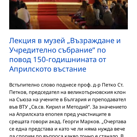
Лекция в музей „Възраждане и
Учредително събрание“ по
повод 150-годишнината от
Априлското въстание
Встъпително слово поднесе проф. д-р Петко Ст.
Петков, председател на великотърновския клон
на Съюза на учените в България и преподавател
във ВТУ „Св.св. Кирил и Методий“. За значението
на Априлската епопея пред участниците в
срещата говори акад. Георги Марков. „Очертава
се една представа и като че ли няма нужда вече
да спорим по въпроса какво точно е станало. В