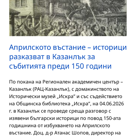
Априлското въстание – историци
разказват в Казанлък за
събитията преди 150 години
По покана на Регионален академичен център –
Казанлък (РАЦ-Казанлък), с домакинството на
Исторически музей „Искра” и със съдействието
на Общинска библиотека „Искра”, на 04.06.2026
г. в Казанлък се проведе среща разговор с
изявени български историци по повод 150-ата
годишнина от избухването на Априлското
въстание. Доц. д-р Атанас Шопов, директор на