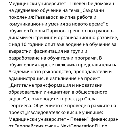
Медицински университет – Плевен бе домакин
на двудневно обучение на тема „Свързани
поколения: Гъвкавост, екипна работа и
комуникационни умения за новото време“ с
обучител Георги Паризов, треньор по групово-
динамичен тренинг и организационно развитие,
с над 10 години опит във водене на обучения за
възрастни, фасилитация на групи и
разработване на обучителни програми. В
обучителния курс се включиха представители на
Академичното ръководство, преподаватели и
администрация, в изпълнение на проект
„Дигитална трансформация и иновативни
образователни инициативи в общественото
здраве“, с ръководител проф. д-р Стела
Георгиева. Обучението се проведе в рамките на
проект „Изследователско висше училище:
Медицински университет – Плевен“, финансиран
от Европейския съюз – NextGenerationEU по