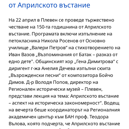
от Априлското въстание
На 22 април в Плевен се проведе тържествено
честване на 150-та годишнина от Априлското
въстание. Програмата включи изпълнение на
петокласника Никола Росенов от Основно
училище „Валери Петров“ на стихотворението на
Иван Вазов „Възпоминания от Батак – разказ от
едно дете". Общинският хор „Гена Димитрова“ с
диригент г-жа Анелия Дечева изпълни сюита
„Възрожденски песни“ от композитора Бойчо
Димов. Д-р Володя Попов, директор на
Регионален исторически музей – Плевен,
представи лекция на тема: Априлското въстание
– аспект на историческа закономерност“. Водещ
на вечерта беше координаторът на Регионалния
академичен център към БАН проф. Теодора
Вълова, която подчерта, че Априлското въстание