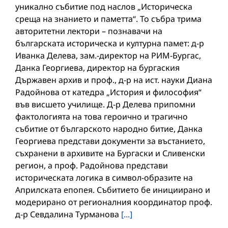
уникално събитие под наслов „Историческа
среща на знанието и паметта“. То събра трима
авторитетни лектори – познавачи на
българската историческа и културна памет: д-р
Иванка Делева, зам.-директор на РИМ-Бургас,
Данка Георгиева, директор на бургаския
Държавен архив и проф., д-р на ист. науки Диана
Радойнова от катедра „История и философия“
във висшето училище. Д-р Делева припомни
фактологията на това героично и трагично
събитие от българското народно битие, Данка
Георгиева представи документи за въстанието,
съхранени в архивите на Бургаски и Сливенски
регион, а проф. Радойнова представи
историческата логика в символ-образите на
Априлската епопея. Събитието бе инициирано и
модерирано от регионалния координатор проф.
д-р Севдалина Турманова
[...]