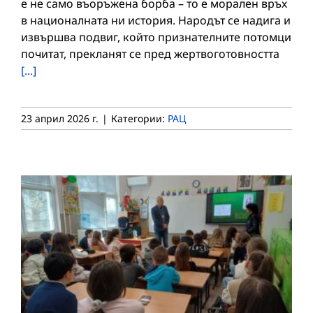
е не само въоръжена борба – то е морален връх
в националната ни история. Народът се надига и
извършва подвиг, който признателните потомци
почитат, прекланят се пред жертвоготовността
[...]
23 април 2026 г.
|
Категории:
РАЦ