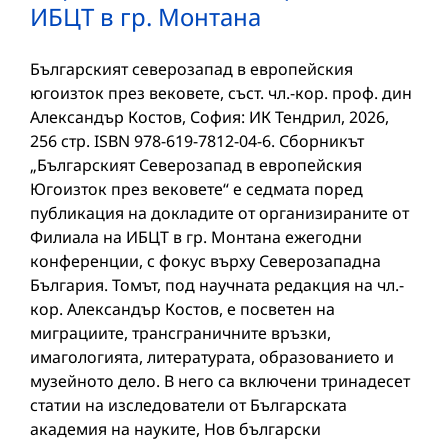
ИБЦТ в гр. Монтана
Българският северозапад в европейския
югоизток през вековете, съст. чл.-кор. проф. дин
Александър Костов, София: ИК Тендрил, 2026,
256 стр. ISBN 978-619-7812-04-6. Сборникът
„Българският Северозапад в европейския
Югоизток през вековете“ е седмата поред
публикация на докладите от организираните от
Филиала на ИБЦТ в гр. Монтана ежегодни
конференции, с фокус върху Северозападна
България. Томът, под научната редакция на чл.-
кор. Александър Костов, е посветен на
миграциите, трансграничните връзки,
имагологията, литературата, образованието и
музейното дело. В него са включени тринадесет
статии на изследователи от Българската
академия на науките, Нов български