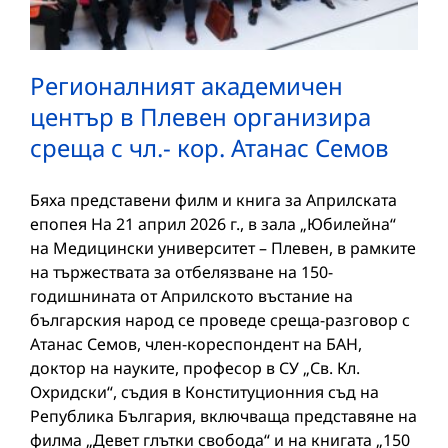
Регионалният академичен
център в Плевен организира
среща с чл.- кор. Атанас Семов
Бяха представени филм и книга за Априлската
епопея На 21 април 2026 г., в зала „Юбилейна“
на Медицински университет – Плевен, в рамките
на тържествата за отбелязване на 150-
годишнината от Априлското въстание на
българския народ се проведе среща-разговор с
Атанас Семов, член-кореспондент на БАН,
доктор на науките, професор в СУ „Св. Кл.
Охридски“, съдия в Конституционния съд на
Република България, включваща представяне на
филма „Девет глътки свобода“ и на книгата „150