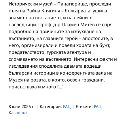
Исторически музей – Панагюрище, проследи
пътя на Райна Княгиня – българката, ушила
знамето на въстанието, и на нейните
наследници. Проф. д-р Пламен Митев се спря
подробно на причините за избухване на
въстанието, на главните герои – апостолите, в
него, организирали и повели хората на бунт,
предателството, турската агентура и
сломяването на въстанието. Интересни факти и
изследвания споделиха двамата водещи
български историци в конферентната зала на
Музея на розата, в която, освен граждани,
присъстваха и много
[...]
8 юни 2026 г.
|
Категории:
РАЦ
|
Етикети:
РАЦ-
Казанлък