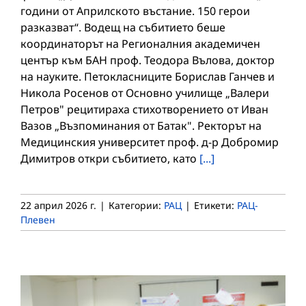
години от Априлското въстание. 150 герои
разказват“. Водещ на събитието беше
координаторът на Регионалния академичен
център към БАН проф. Теодора Вълова, доктор
на науките. Петокласниците Борислав Ганчев и
Никола Росенов от Основно училище „Валери
Петров" рецитираха стихотворението от Иван
Вазов „Възпоминания от Батак". Ректорът на
Медицинския университет проф. д-р Добромир
Димитров откри събитието, като
[...]
22 април 2026 г.
|
Категории:
РАЦ
|
Етикети:
РАЦ-
Плевен