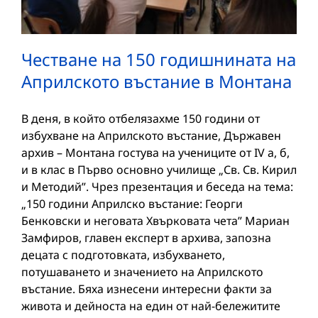
Честване на 150 годишнината на
Априлското въстание в Монтана
В деня, в който отбелязахме 150 години от
избухване на Априлското въстание, Държавен
архив – Монтана гостува на учениците от IV а, б,
и в клас в Първо основно училище „Св. Св. Кирил
и Методий”. Чрез презентация и беседа на тема:
„150 години Априлско въстание: Георги
Бенковски и неговата Хвърковата чета” Мариан
Замфиров, главен експерт в архива, запозна
децата с подготовката, избухването,
потушаването и значението на Априлското
въстание. Бяха изнесени интересни факти за
живота и дейноста на един от най-бележитите