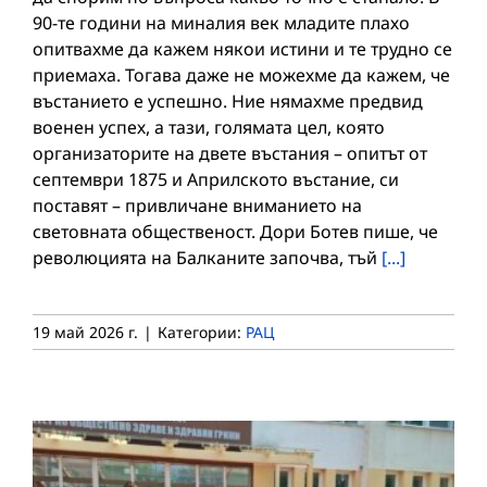
90-те години на миналия век младите плахо
опитвахме да кажем някои истини и те трудно се
приемаха. Тогава даже не можехме да кажем, че
въстанието е успешно. Ние нямахме предвид
военен успех, а тази, голямата цел, която
организаторите на двете въстания – опитът от
септември 1875 и Априлското въстание, си
поставят – привличане вниманието на
световната общественост. Дори Ботев пише, че
революцията на Балканите започва, тъй
[...]
19 май 2026 г.
|
Категории:
РАЦ