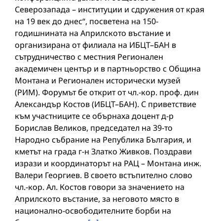
Северозапада – институции и сдружения от края
на 19 век до днес“, посветена на 150-
годишнината на Априлското въстание и
организирана от филиала на ИБЦТ–БАН в
сътрудничество с местния Регионален
академичен център и в партньорство с Община
Монтана и Регионален исторически музей
(РИМ). Форумът бе открит от чл.-кор. проф. дин
Александър Костов (ИБЦТ–БАН). С приветствие
към участниците се обърнаха доцент д-р
Борислав Великов, председател на 39-то
Народно събрание на Република България, и
кметът на града г-н Златко Живков. Поздрави
изрази и координаторът на РАЦ – Монтана инж.
Валери Георгиев. В своето встъпително слово
чл.-кор. Ал. Костов говори за значението на
Априлското въстание, за неговото място в
национално-освободителните борби на