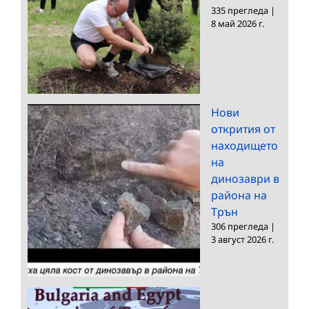
335 прегледа
|
8 май 2026 г.
Нови
открития от
находището
на
динозаври в
района на
Трън
306 прегледа
|
3 август 2026 г.