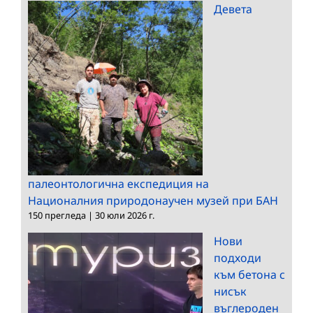
Девета
палеонтологична експедиция на
Националния природонаучен музей при БАН
150 прегледа
|
30 юли 2026 г.
Нови
подходи
към бетона с
нисък
въглероден