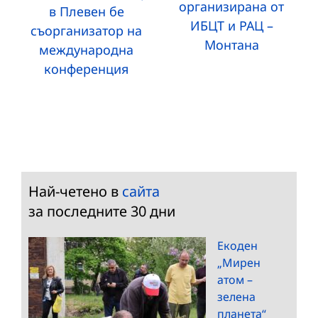
организирана от
в Плевен бе
ИБЦТ и РАЦ –
съорганизатор на
Монтана
международна
конференция
Най-четено в
сайта
за последните 30 дни
Екоден
„Мирен
атом –
зелена
планета“