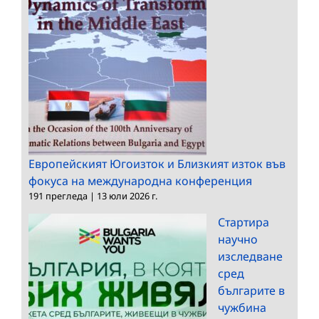
Европейският Югоизток и Близкият изток във
фокуса на международна конференция
191 прегледа
|
13 юли 2026 г.
Стартира
научно
изследване
сред
българите в
чужбина