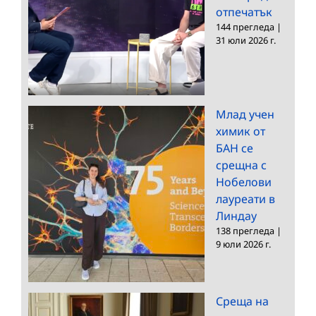
отпечатък
144 прегледа
|
31 юли 2026 г.
Млад учен
химик от
БАН се
срещна с
Нобелови
лауреати в
Линдау
138 прегледа
|
9 юли 2026 г.
Среща на