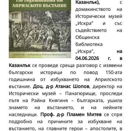
Казанлък),
с
домакинството на
Исторически музей
„Искра” и със
съдействието на
Общинска
библиотека
„Искра”,
на
04.06.2026 г. в
Казанлък
се проведе среща разговор с изявени
български историци по повод 150-ата
годишнина от избухването на Априлското
въстание.
Доц. д-р Атанас Шопов
, директор на
Исторически музей – Панагюрище, проследи
пътя на Райна Княгиня – българката, ушила
знамето на въстанието, и на нейните
наследници.
Проф. д-р Пламен Митев
се спря
подробно на причините за избухване на
въстанието, на главните герои – апостолите, в