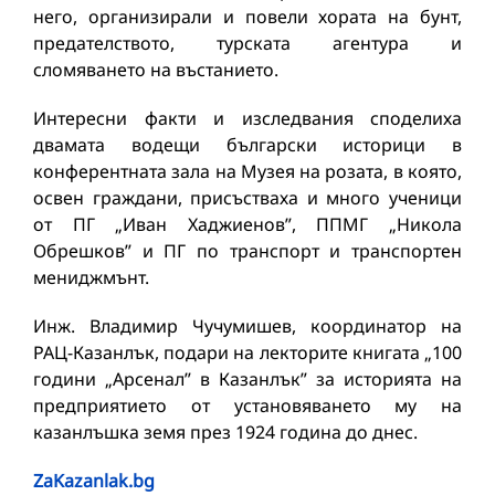
него, организирали и повели хората на бунт,
предателството, турската агентура и
сломяването на въстанието.
Интересни факти и изследвания споделиха
двамата водещи български историци в
конферентната зала на Музея на розата, в която,
освен граждани, присъстваха и много ученици
от ПГ „Иван Хаджиенов”, ППМГ „Никола
Обрешков” и ПГ по транспорт и транспортен
мениджмънт.
Инж. Владимир Чучумишев, координатор на
РАЦ-Казанлък, подари на лекторите книгата „100
години „Арсенал” в Казанлък” за историята на
предприятието от установяването му на
казанлъшка земя през 1924 година до днес.
ZaKazanlak.bg