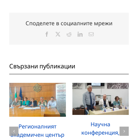
Споделете в социалните мрежи
Facebook
X
Reddit
LinkedIn
Електронна
поща:
Свързани публикации
Научна
Регионалният
конференция,
академичен център