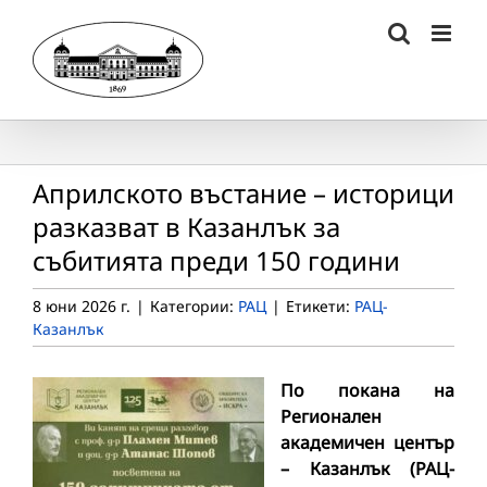
Skip
to
content
Априлското въстание – историци
разказват в Казанлък за
събитията преди 150 години
8 юни 2026 г.
|
Категории:
РАЦ
|
Етикети:
РАЦ-
Казанлък
По покана на
Регионален
академичен център
– Казанлък (РАЦ-