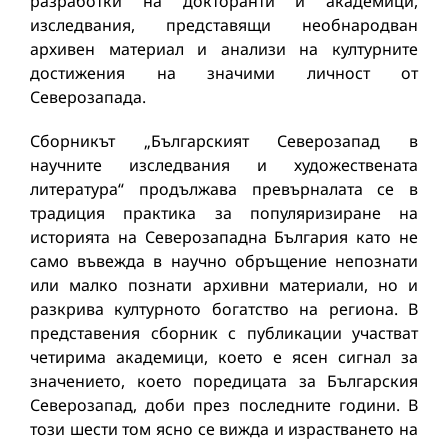
разработки на докторанти и академици,
изследвания, представящи необнародван
архивен материал и анализи на културните
достижения на значими личност от
Северозапада.
Сборникът „Българският Северозапад в
научните изследвания и художествената
литература“ продължава превърналата се в
традиция практика за популяризиране на
историята на Северозападна България като не
само въвежда в научно обръщение непознати
или малко познати архивни материали, но и
разкрива културното богатство на региона. В
представения сборник с публикации участват
четирима академици, което е ясен сигнал за
значението, което поредицата за Българския
Северозапад, доби през последните години. В
този шести том ясно се вижда и израстването на