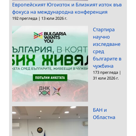
Европейският Югоизток и Близкият изток във
фокуса на международна конференция
192 прегледа
|
13 юли 2026 г.
Стартира
научно
изследване
сред
българите в
чужбина
173 прегледа
|
31 юли 2026 г.
БАН и
Областна