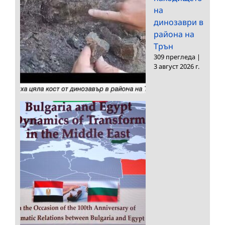
на
динозаври в
района на
Трън
309 прегледа
|
3 август 2026 г.