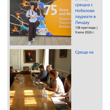
срещна с
Нобелови
лауреати в
Линдау
138 прегледа
|
9 юли 2026 г.
Среща на