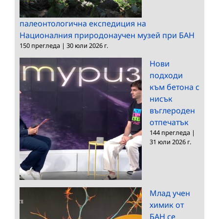
палеонтологична експедиция на
Националния природонаучен музей при БАН
150 прегледа
|
30 юли 2026 г.
Нови
подходи
към бетона с
нисък
въглероден
отпечатък
144 прегледа
|
31 юли 2026 г.
Млад учен
химик от
БАН се