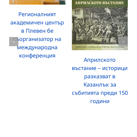
Регионалният
академичен център
в Плевен бе
съорганизатор на
международна
конференция
Априлското
въстание – историци
разказват в
Казанлък за
събитията преди 150
години