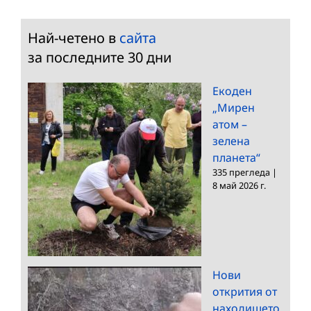
Най-четено в
сайта
за последните 30 дни
Екоден
„Мирен
атом –
зелена
планета“
335 прегледа
|
8 май 2026 г.
Нови
открития от
находището