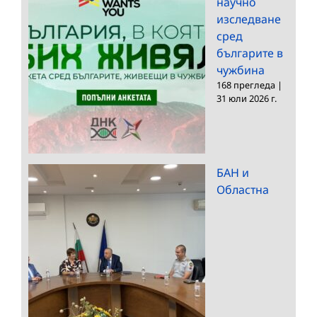
научно
изследване
сред
българите в
чужбина
168 прегледа
|
31 юли 2026 г.
БАН и
Областна