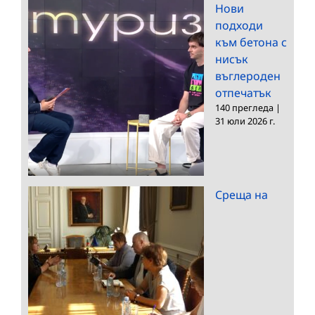
Нови
подходи
към бетона с
нисък
въглероден
отпечатък
140 прегледа
|
31 юли 2026 г.
Среща на