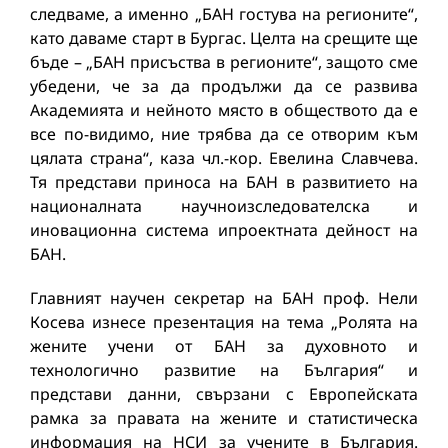
следваме, а именно „БАН гостува на регионите“,
като даваме старт в Бургас. Целта на срещите ще
бъде – „БАН присъства в регионите“, защото сме
убедени, че за да продължи да се развива
Академията и нейното място в обществото да е
все по-видимо, ние трябва да се отворим към
цялата страна“, каза чл.-кор. Евелина Славчева.
Тя представи приноса на БАН в развитието на
националната научноизследователска и
иновационна система ипроектната дейност на
БАН.
Главният научен секретар на БАН проф. Нели
Косева изнесе презентация на тема „Ролята на
жените учени от БАН за духовното и
технологично развитие на България“ и
представи данни, свързани с Европейската
рамка за правата на жените и статистическа
информация на НСИ за учените в България.