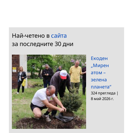
Най-четено в
сайта
за последните 30 дни
Екоден
„Мирен
атом –
зелена
планета“
324 прегледа
|
8 май 2026 г.