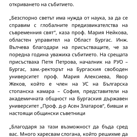
откриването на събитието.
„Безспорно светът има нужда от наука, за да се
справим с глобалните предизвикателства на
съвременния свят“, каза проф. Мария Нейкова,
областен управител на Област Бургас. Инж.
Вълчева благодари на присъстващите, че за
поредна година уважиха събитието. На срещата
присъстваха Петя Петрова, началник на РУО –
Бургас, зам.-ректорът на Бургаския свободен
университет проф. Мария Алексиева, Явор
Жеков, който е член на УС на Българска
стопанска камара – София, представители на
академичната общност на Бургаския държавен
университет „Проф. д-р Асен Златаров“, бивши и
настоящи общински съветници
„Благодаря за тази възможност да бъда сред
вас. Много харесвам слогана, който решихме да