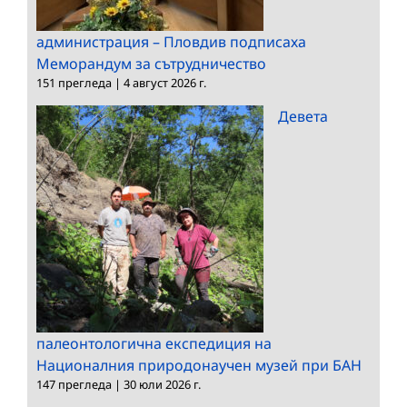
администрация – Пловдив подписаха
Меморандум за сътрудничество
151 прегледа
|
4 август 2026 г.
Девета
палеонтологична експедиция на
Националния природонаучен музей при БАН
147 прегледа
|
30 юли 2026 г.