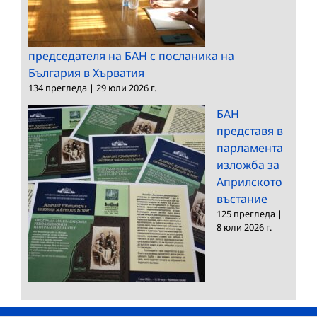
председателя на БАН с посланика на
България в Хърватия
134 прегледа
|
29 юли 2026 г.
БАН
представя в
парламента
изложба за
Априлското
въстание
125 прегледа
|
8 юли 2026 г.