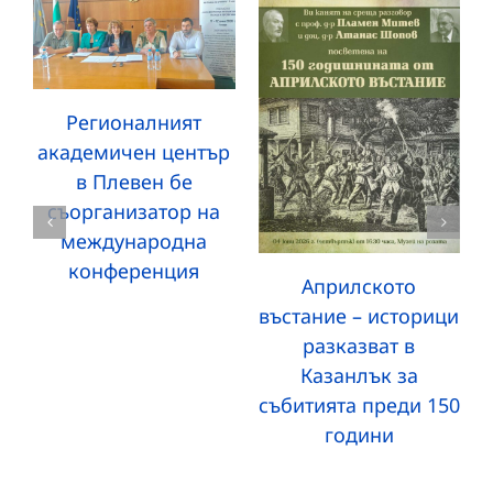
Регионалният
академичен център
в Плевен бе
съорганизатор на
международна
конференция
Априлското
въстание – историци
разказват в
Казанлък за
събитията преди 150
години