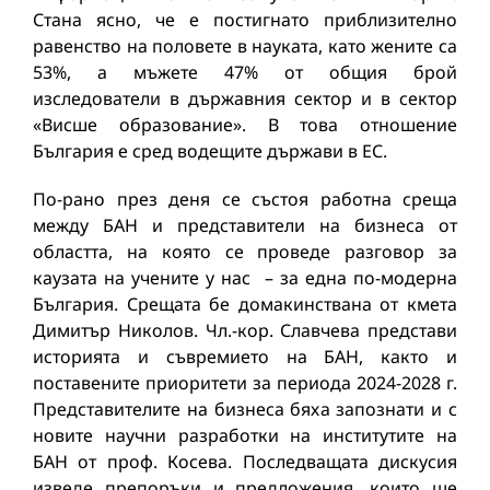
Стана ясно, че е постигнато приблизително
равенство на половете в науката, като жените са
53%, а мъжете 47% от общия брой
изследователи в държавния сектор и в сектор
«Висше образование». В това отношение
България е сред водещите държави в ЕС.
По-рано през деня се състоя работна среща
между БАН и представители на бизнеса от
областта, на която се проведе разговор за
каузата на учените у нас – за една по-модерна
България. Срещата бе домакинствана от кмета
Димитър Николов. Чл.-кор. Славчева представи
историята и съвремието на БАН, както и
поставените приоритети за периода 2024-2028 г.
Представителите на бизнеса бяха запознати и с
новите научни разработки на институтите на
БАН от проф. Косева. Последващата дискусия
изведе препоръки и предложения, които ще