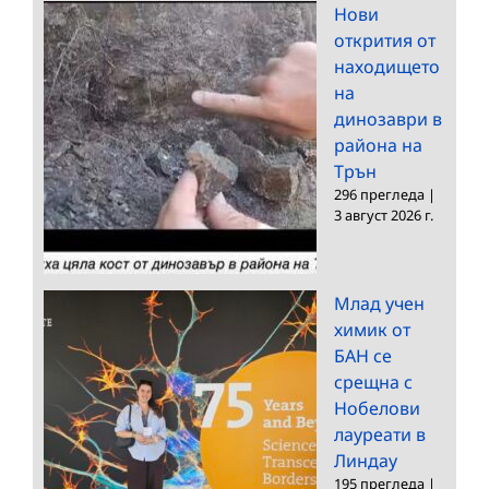
Нови
открития от
находището
на
динозаври в
района на
Трън
296 прегледа
|
3 август 2026 г.
Млад учен
химик от
БАН се
срещна с
Нобелови
лауреати в
Линдау
195 прегледа
|