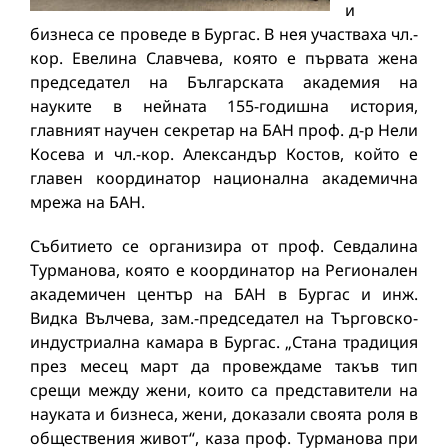
и
бизнеса се проведе в Бургас. В нея участваха чл.-
кор. Евелина Славчева, която е първата жена
председател на Българската академия на
науките в нейната 155-годишна история,
главният научен секретар на БАН проф. д-р Нели
Косева и чл.-кор. Александър Костов, който е
главен координатор национална академична
мрежа на БАН.
Събитието се организира от проф. Севдалина
Турманова, която е координатор на Регионален
академичен център на БАН в Бургас и инж.
Видка Вълчева, зам.-председател на Търговско-
индустриална камара в Бургас. „Стана традиция
през месец март да провеждаме такъв тип
срещи между жени, които са представители на
науката и бизнеса, жени, доказали своята роля в
обществения живот“, каза проф. Турманова при