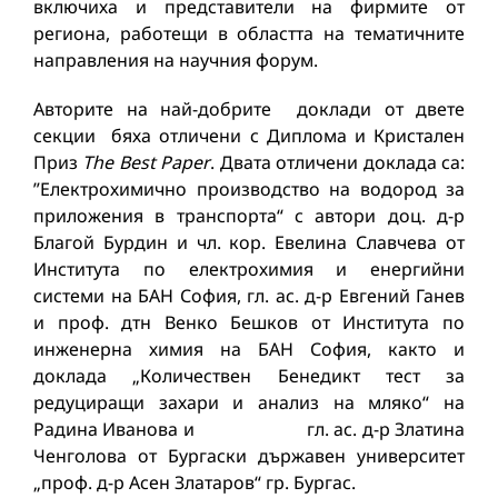
включиха и представители на фирмите от
региона, работещи в областта на тематичните
направления на научния форум.
Авторите на най-добрите доклади от двете
секции бяха отличени с Диплома и Кристален
Приз
The
Best
Paper
. Двата отличени доклада са:
”Електрохимично производство на водород за
приложения в транспорта“ с автори доц. д-р
Благой Бурдин и чл. кор. Евелина Славчева от
Института по електрохимия и енергийни
системи на БАН София, гл. ас. д-р Евгений Ганев
и проф. дтн Венко Бешков от Института по
инженерна химия на БАН София, както и
доклада „Количествен Бенедикт тест за
редуциращи захари и анализ на мляко“ на
Радина Иванова и гл. ас. д-р Златина
Ченголова от Бургаски държавен университет
„проф. д-р Асен Златаров“ гр. Бургас.