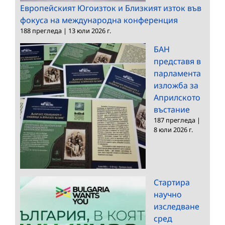
Европейският Югоизток и Близкият изток във
фокуса на международна конференция
188 прегледа
|
13 юли 2026 г.
БАН
представя в
парламента
изложба за
Априлското
въстание
187 прегледа
|
8 юли 2026 г.
Стартира
научно
изследване
сред