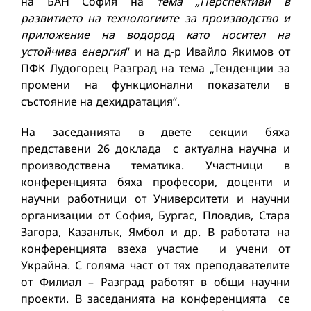
на БАН София на
тема „
Перспективи в
развитието на технологиите за производство и
приложение на водород като носител на
устойчива енергия
“ и на д-р Ивайло Якимов от
ПФК Лудогорец Разград на тема „Тенденции за
промени на функционални показатели в
състояние на дехидратация“.
На заседанията в двете секции бяха
представени 26 доклада с актуална научна и
производствена тематика. Участници в
конференцията бяха професори, доценти и
научни работници от Университети и научни
организации от София, Бургас, Пловдив, Стара
Загора, Казанлък, Ямбол и др. В работата на
конференцията взеха участие и учени от
Украйна. С голяма част от тях преподавателите
от Филиал – Разград работят в общи научни
проекти. В заседанията на конференцията се