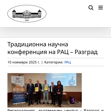
Skip
to
content
Традиционна научна
конференция на РАЦ – Разград
10 ноември 2025 г.
|
Категории:
РАЦ
Регионалният академичен център – Разград и