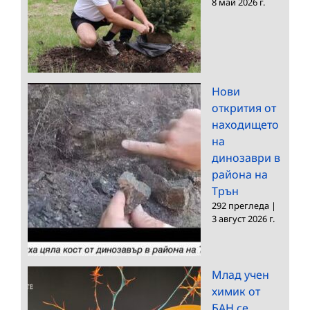
8 май 2026 г.
Нови
открития от
находището
на
динозаври в
района на
Трън
292 прегледа
|
3 август 2026 г.
Млад учен
химик от
БАН се