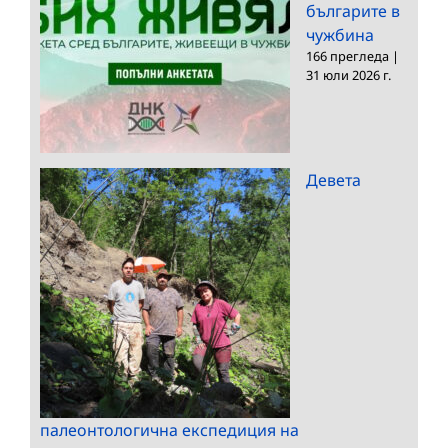
българите в
чужбина
166 прегледа
|
31 юли 2026 г.
Девета
палеонтологична експедиция на