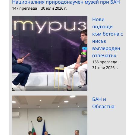
Националния природонаучен музей при БАН
147 прегледа
|
30 юли 2026 г.
Нови
подходи
към бетона с
нисък
въглероден
отпечатък
138 прегледа
|
31 юли 2026 г.
БАН и
Областна