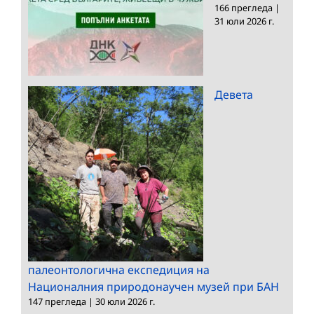
166 прегледа
|
31 юли 2026 г.
Девета
палеонтологична експедиция на
Националния природонаучен музей при БАН
147 прегледа
|
30 юли 2026 г.