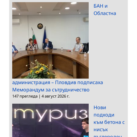
БАН и
Областна
администрация – Пловдив подписаха
Меморандум за сътрудничество
147 прегледа
|
4 август 2026 г.
Нови
подходи
към бетона с
нисък
въглероден