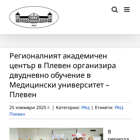
Skip
to
content
Регионалният академичен
център в Плевен организира
двудневно обучение в
Медицински университет –
Плевен
25 ноември 2025 г.
|
Категории:
РАЦ
|
Етикети:
РАЦ-
Плевен
В
периода