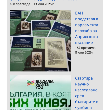
188 прегледа
|
13 юли 2026 г.
БАН
представя в
парламента
изложба за
Априлското
въстание
187 прегледа
|
8 юли 2026 г.
Стартира
научно
изследване
сред
българите в
чужбина