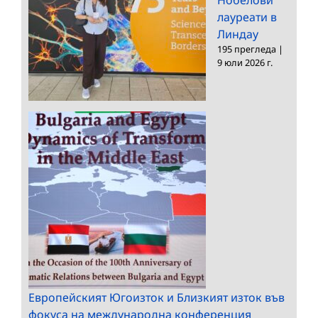
Нобелови
лауреати в
Линдау
195 прегледа
|
9 юли 2026 г.
Европейският Югоизток и Близкият изток във
фокуса на международна конференция