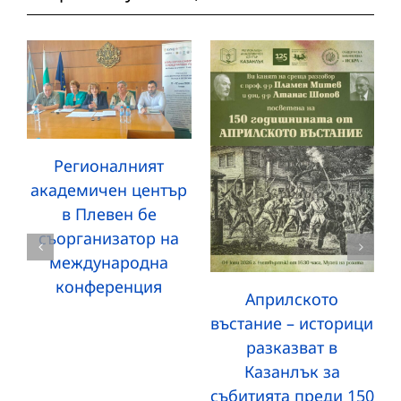
Регионалният
академичен център
в Плевен бе
съорганизатор на
международна
конференция
Априлското
въстание – историци
разказват в
Казанлък за
събитията преди 150