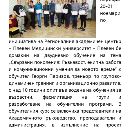
20–21
ноември
по
инициатива на Регионалния академичен център
– Плевен Медицински университет – Плевен бе
домакин на двудневно обучение на тема
„Свързани поколения: Гъвкавост, екипна работа
и комуникационни умения за новото време“ с
обучител Георги Паризов, треньор по групово-
динамичен тренинг и организационно развитие,
с над 10 години опит във водене на обучения за
възрастни, фасилитация на групи и
разработване на обучителни програми. В
обучителния курс се включиха представители на
Академичното ръководство, преподаватели и
администрация, в изпълнение на проект