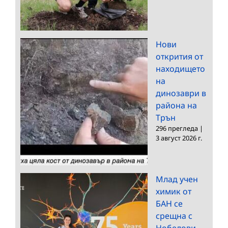
Нови
открития от
находището
на
динозаври в
района на
Трън
296 прегледа
|
3 август 2026 г.
Млад учен
химик от
БАН се
срещна с