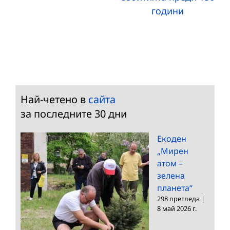
години
Най-четено в
сайта
за последните 30 дни
Екоден
„Мирен
атом –
зелена
планета“
298 прегледа
|
8 май 2026 г.