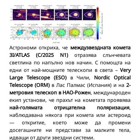
Астрономи откриха, че
междузвездната комета
3I/ATLAS (C/2025 N1)
отразява слънчевата
светлина по напълно нов начин. С помощта на
едни от най-мощните телескопи в света –
Very
Large Telescope (ESO)
в Чили,
Nordic Optical
Telescope (ORM)
в Лас Палмас (Испания) и на
2-
метровия телескоп в НАО-Рожен
, международен
екип установи, че прахът на кометата проявява
най-голямата отрицателна поляризация
,
наблюдавана някога при комета или астероид
— откритие, което може да промени
досегашните ни представи за малките тела,
идващи от други звездни системи.