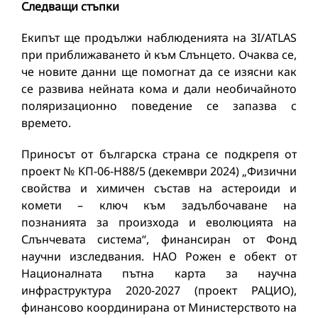
Следващи стъпки
Екипът ще продължи наблюденията на 3I/ATLAS
при приближаването ѝ към Слънцето. Очаква се,
че новите данни ще помогнат да се изясни как
се развива нейната кома и дали необичайното
поляризационно поведение се запазва с
времето.
Приносът от българска страна се подкрепя от
проект № KΠ-06-H88/5 (декември 2024) „Физични
свойства и химичен състав на астероиди и
комети – ключ към задълбочаване на
познанията за произхода и еволюцията на
Слънчевата система“, финансиран от Фонд
научни изследвания. НАО Рожен е обект от
Националната пътна карта за научна
инфраструктура 2020-2027 (проект РАЦИО),
финансово координирана от Министерството на