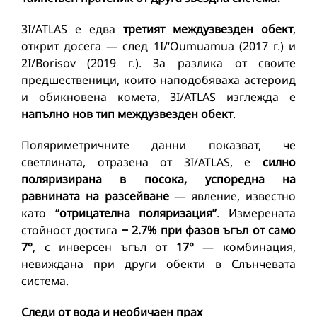
3I/ATLAS е едва
третият междузвезден обект
,
открит досега — след 1I/ʻOumuamua (2017 г.) и
2I/Borisov (2019 г.). За разлика от своите
предшественици, които наподобяваха астероид
и обикновена комета, 3I/ATLAS изглежда е
напълно нов тип междузвезден обект
.
Поляриметричните данни показват, че
светлината, отразена от 3I/ATLAS, е
силно
поляризирана в посока, успоредна на
равнината на разсейване
— явление, известно
като “
отрицателна поляризация”
. Измерената
стойност достига
− 2.7% при фазов ъгъл от само
7°
, с инверсен ъгъл от
17°
— комбинация,
невиждана при други обекти в Слънчевата
система.
Следи от вода и необичаен прах