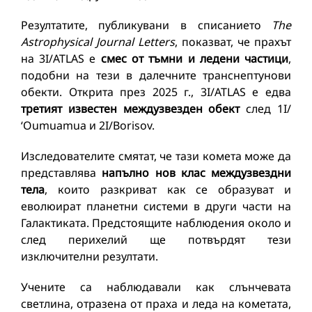
Резултатите, публикувани в списанието
The
Astrophysical Journal Letters
, показват, че прахът
на 3I/ATLAS е
смес от тъмни и ледени частици
,
подобни на тези в далечните транснептунови
обекти. Открита през 2025 г., 3I/ATLAS е едва
третият известен междузвезден обект
след 1I/
ʻOumuamua и 2I/Borisov.
Изследователите смятат, че тази комета може да
представлява
напълно нов клас междузвездни
тела
, които разкриват как се образуват и
еволюират планетни системи в други части на
Галактиката. Предстоящите наблюдения около и
след перихелий ще потвърдят тези
изключителни резултати.
Учените са наблюдавали как слънчевата
светлина, отразена от праха и леда на кометата,