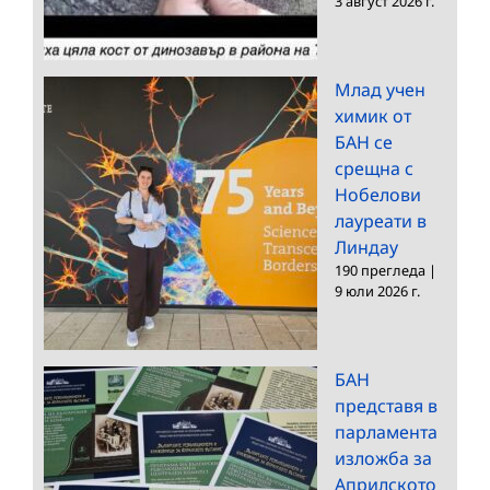
3 август 2026 г.
Млад учен
химик от
БАН се
срещна с
Нобелови
лауреати в
Линдау
190 прегледа
|
9 юли 2026 г.
БАН
представя в
парламента
изложба за
Априлското