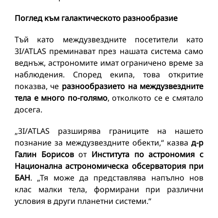
Поглед към галактическото разнообразие
Тъй като междузвездните посетители като
3I/ATLAS преминават през нашата система само
веднъж, астрономите имат ограничено време за
наблюдения. Според екипа, това откритие
показва, че
разнообразието на междузвездните
тела е много по-голямо
, отколкото се е смятало
досега.
„3I/ATLAS разширява границите на нашето
познание за междузвездните обекти,“ казва
д-р
Галин Борисов
от
Института по астрономия с
Национална астрономическа обсерватория при
БАН
. „Тя може да представлява напълно нов
клас малки тела, формирани при различни
условия в други планетни системи.“