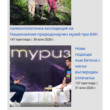
палеонтологична експедиция на
Националния природонаучен музей при БАН
147 прегледа
|
30 юли 2026 г.
Нови
подходи
към бетона с
нисък
въглероден
отпечатък
137 прегледа
|
31 юли 2026 г.