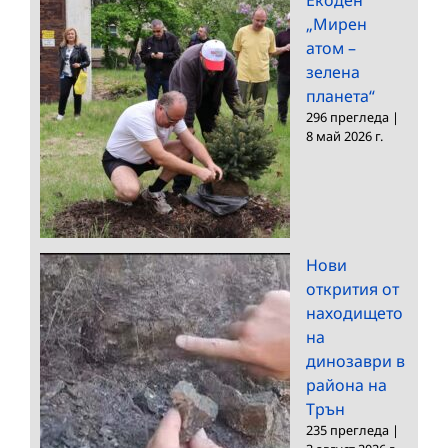
„Мирен
атом –
зелена
планета“
296 прегледа
|
8 май 2026 г.
Нови
открития от
находището
на
динозаври в
района на
Трън
235 прегледа
|