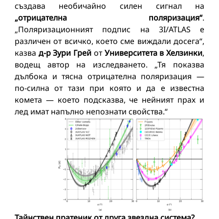
създава необичайно силен сигнал на
„отрицателна поляризация“
.
„Поляризационният подпис на 3I/ATLAS е
различен от всичко, което сме виждали досега“,
казва
д-р Зури Грей
от
Университета в Хелзинки
,
водещ автор на изследването. „Тя показва
дълбока и тясна отрицателна поляризация —
по-силна от тази при която и да е известна
комета — което подсказва, че нейният прах и
лед имат напълно непознати свойства.“
Тайнствен пратеник от друга звездна система?