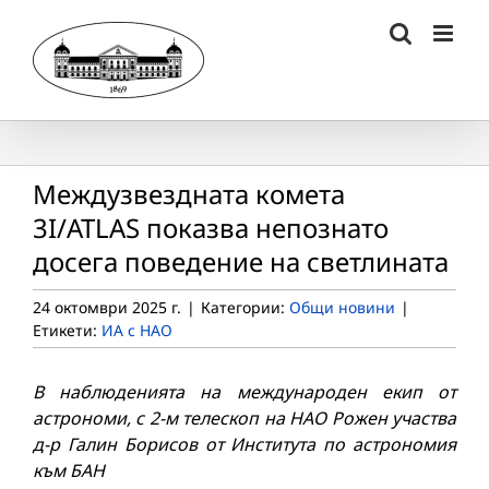
Skip
to
content
Междузвездната комета
3I/ATLAS показва непознато
досега поведение на светлината
24 октомври 2025 г.
|
Категории:
Общи новини
|
Етикети:
ИА с НАО
В наблюденията на международен екип от
астрономи, с 2-м телескоп на НАО Рожен участва
д-р Галин Борисов от Института по астрономия
към БАН