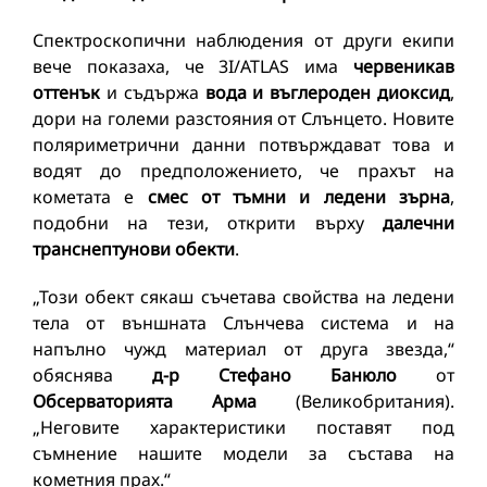
Спектроскопични наблюдения от други екипи
вече показаха, че 3I/ATLAS има
червеникав
оттенък
и съдържа
вода и въглероден диоксид
,
дори на големи разстояния от Слънцето. Новите
поляриметрични данни потвърждават това и
водят до предположението, че прахът на
кометата е
смес от тъмни и ледени зърна
,
подобни на тези, открити върху
далечни
транснептунови обекти
.
„Този обект сякаш съчетава свойства на ледени
тела от външната Слънчева система и на
напълно чужд материал от друга звезда,“
обяснява
д-р Стефано Банюло
от
Обсерваторията Арма
(Великобритания).
„Неговите характеристики поставят под
съмнение нашите модели за състава на
кометния прах.“