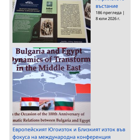
въстание
186 прегледа
|
8 юли 2026 г.
Европейският Югоизток и Близкият изток във
фокуса на международна конференция