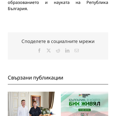
образованието и науката на Република
България.
Споделете в социалните мрежи
Facebook
X
Reddit
LinkedIn
Електронна
поща:
Свързани публикации