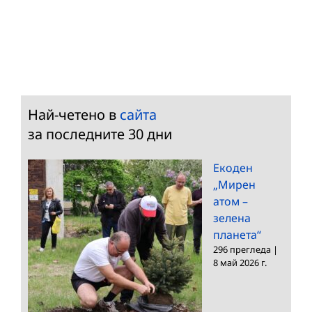
Най-четено в
сайта
за последните 30 дни
Екоден
„Мирен
атом –
зелена
планета“
296 прегледа
|
8 май 2026 г.