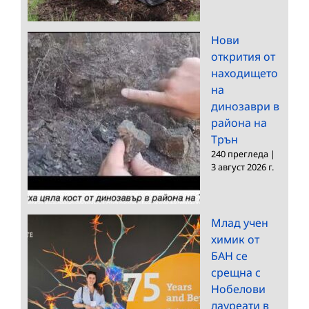
Нови
открития от
находището
на
динозаври в
района на
Трън
240 прегледа
|
3 август 2026 г.
Млад учен
химик от
БАН се
срещна с
Нобелови
лауреати в