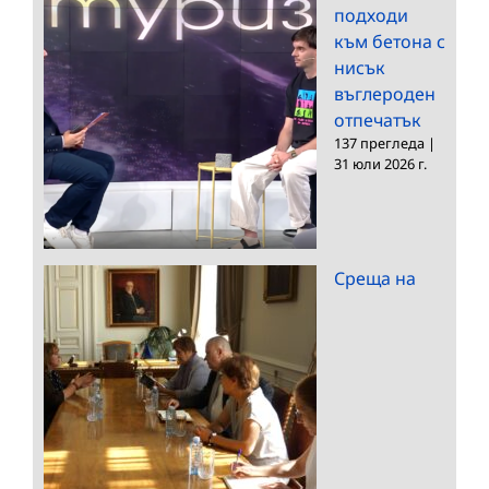
подходи
към бетона с
нисък
въглероден
отпечатък
137 прегледа
|
31 юли 2026 г.
Среща на