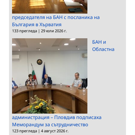
председателя на БАН с посланика на
България в Хърватия
133 прегледа
|
29 юли 2026 г.
БАН и
Областна
администрация – Пловдив подписаха
Меморандум за сътрудничество
123 прегледа
|
4 август 2026 г.