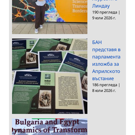
Линдау
190 прегледа
|
9 юли 2026 г.
БАН
представя в
парламента
изложба за
Априлското
въстание
186 прегледа
|
8 юли 2026 г.