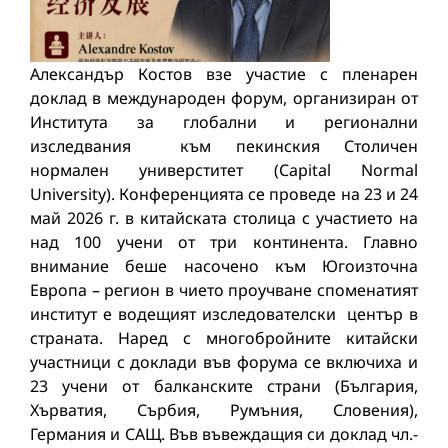
Александър Костов взе участие с пленарен
доклад в международен форум, организиран от
Института за глобални и регионални
изследвания към пекинския Столичен
нормален универститет (Capital Normal
University). Конференцията се проведе на 23 и 24
май 2026 г. в китайската столица с участието на
над 100 учени от три континента. Главно
внимание беше насочено към Югоизточна
Европа – регион в чието проучване споменатият
институт е водещият изследователски център в
страната. Наред с многобройните китайски
участници с доклади във форума се включиха и
23 учени от балканските страни (България,
Хърватия, Сърбия, Румъния, Словения),
Германия и САЩ. Във въвеждащия си доклад чл.-