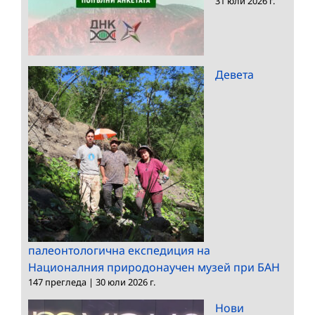
31 юли 2026 г.
Девета
палеонтологична експедиция на
Националния природонаучен музей при БАН
147 прегледа
|
30 юли 2026 г.
Нови