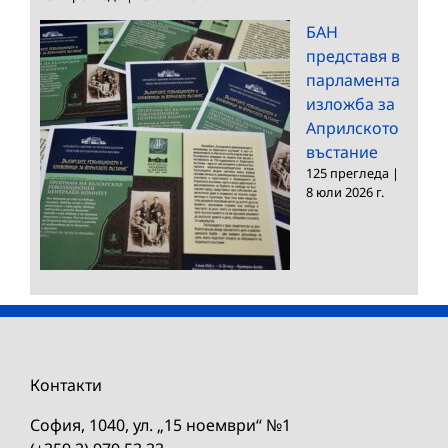
БАН
представя в
парламента
изложба за
Априлското
въстание
125 прегледа
|
8 юли 2026 г.
Контакти
София, 1040, ул. „15 ноември“ №1