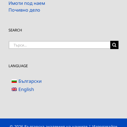
Имоти под наем
Почивно дело
SEARCH
Търсене
на:
LANGUAGE
Български
English
© 2026 Българска академия на науките | Използвайте