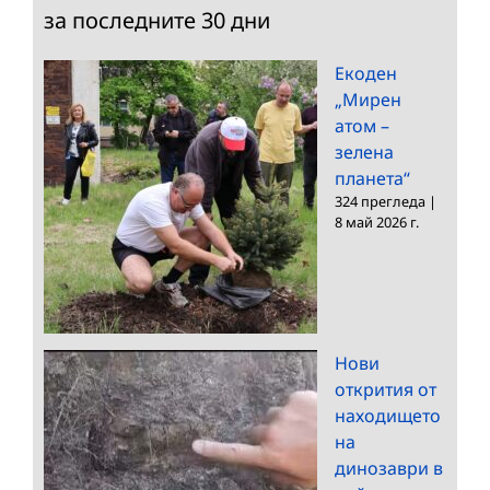
за последните 30 дни
Екоден
„Мирен
атом –
зелена
планета“
324 прегледа
|
8 май 2026 г.
Нови
открития от
находището
на
динозаври в