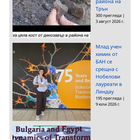
района на
Трън
300 прегледа
|
3 август 2026 г.
Млад учен
химик от
БАН се
срещна с
Нобелови
лауреати в
Линдау
195 прегледа
|
9 юли 2026 г.