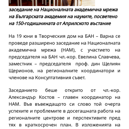
заседание на Националната академична мрежа
на Българската академия на науките, посветено
на 150-годишнината от Априлското въстание
На 19 юни в Творческия дом на БАН – Варна се
проведе разширено заседание на Националната
академична мрежа (НАМ), с участието на
председателя на БАН чл.-кор. Евелина Славчева,
заместник – председателя проф. дин Щелиян
Щерионов, на регионалните координатори и
членове на Консултативния съвет.
Заседанието беше открито от чл.-кор.
Александър Костов – главен координатор на
НАМ. Във въвеждащото си слово той очерта
успехите и проблемите в досегашната работа на
регионалните центрове и перспективите пред
тях в краткосрочен план. В изложенията на