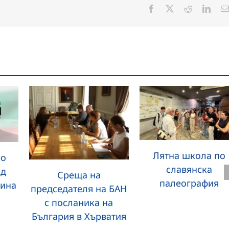
Facebook
X
Reddit
Linke
Лятна школа по
но
славянска
ед
Среща на
палеография
бина
председателя на БАН
с посланика на
България в Хърватия