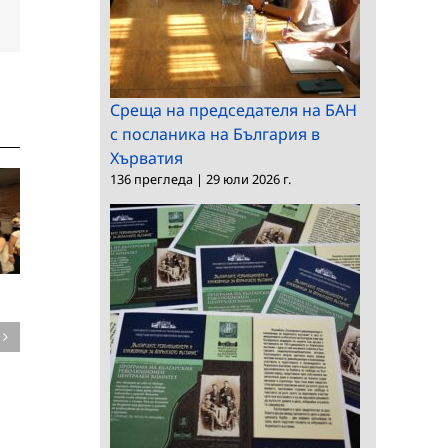
dIn
Електронна
поща:
Среща на председателя на БАН
с посланика на България в
Хърватия
136 прегледа
|
29 юли 2026 г.
Среща на
председателя на БАН
Конкурс за професо
с посланика на
в ИМИ
България в Словакия