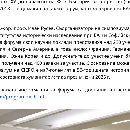
 от XV до началото на XX в. България за втори път (с
2018 г.) е домакин на такъв форум, като за първи път БА
-кор. проф. Иван Русев. Съорганизатори на симпозиума
титутът за исторически изследвания при БАН и Софийск
на форума свои научни доклади представиха над 230 уч
ия и Северна Америка, в това число: Франция, Герман
ия, Южна Корея и др. Допуснатите до участие учени б
получени над 400 заявки за участие. С основание може
озиум на CIÉPO е най-големият в 50-годишната история
световната хуманитаристика през м. юни 2026 г.
а важна информация за форума са достъпни на него
com/programme.html