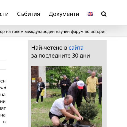
сти
Събития
Документи
тор на голям международен научен форум по история
Най-четено в
сайта
за последните 30 дни
ден
nal
тна
ини
ят
на
н в