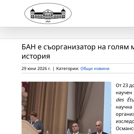
Skip
to
content
БАН е съорганизатор на голям
история
29 юни 2026 г.
|
Категории:
Общи новини
От 23 д
научен
des Ét
научна 
орган
изсле
Османс