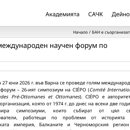
Академията
САЧК
Дейно
Начало
БАН е съорганиза
 международен научен форум по
о 27 юни 2026 г. във Варна се проведе голям междунаро
 форум – 26-ият симпозиум на CIÉPO (
Comité Internatio
udes Pré-Ottomanes et Ottomanes
). CIÉPO е авторите
организация, която от 1974 г. до днес на всеки две год
изира симпозиуми, които събират от цял св
дователи, работещи по проблеми от историята 
ката империя, Балканите и Черноморския регио