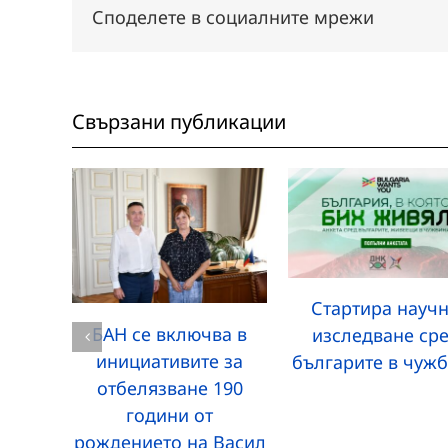
Споделете в социалните мрежи
Свързани публикации
Стартира науч
БАН се включва в
изследване ср
инициативите за
българите в чуж
отбелязване 190
години от
рождението на Васил