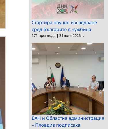
Стартира научно изследване
сред българите в чужбина
171 прегледа
|
31 юли 2026 г.
БАН и Областна администрация
– Пловдив подписаха