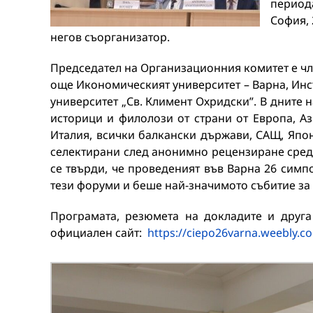
периода
София, 
негов съорганизатор.
Председател на Организационния комитет е чл.
още Икономическият университет – Варна, Инс
университет „Св. Климент Охридски”. В дните 
историци и филолози от страни от Европа, Аз
Италия, всички балкански държави, САЩ, Япон
селектирани след анонимно рецензиране сред 
се твърди, че проведеният във Варна 26 симп
тези форуми и беше най-значимото събитие за 
Програмата, резюмета на докладите и друг
официален сайт:
https://ciepo26varna.weebly.