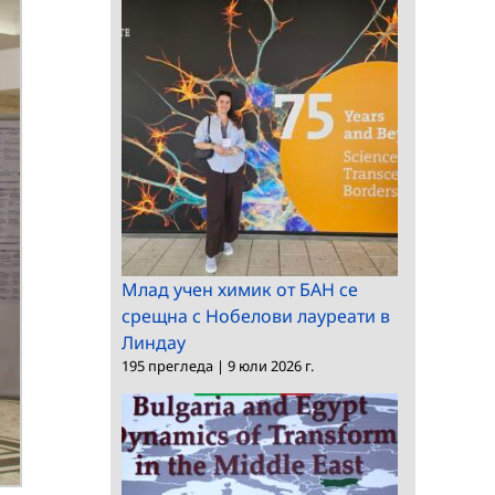
Млад учен химик от БАН се
срещна с Нобелови лауреати в
Линдау
195 прегледа
|
9 юли 2026 г.