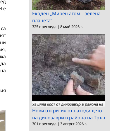
лед
Н е
Екоден „Мирен атом – зелена
планета“
325 прегледа
|
8 май 2026 г.
 са
ият
ени
ия,
яха
 да
 на
вия
Нови открития от находището
на динозаври в района на Трън
301 прегледа
|
3 август 2026 г.