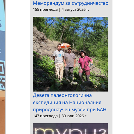
Меморандум за сътрудничество
155 прегледа
|
4 август 2026 г.
Девета палеонтологична
експедиция на Националния
природонаучен музей при БАН
147 прегледа
|
30 юли 2026 г.