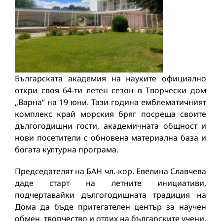
Българската академия на науките официално
откри своя 64-ти летен сезон в Творчески дом
„Варна“ на 19 юни. Тази година емблематичният
комплекс край морския бряг посреща своите
дългогодишни гости, академичната общност и
нови посетители с обновена материална база и
богата културна програма.
Председателят на БАН чл.-кор. Евелина Славчева
даде старт на летните инициативи,
подчертавайки дългогодишната традиция на
Дома да бъде притегателен център за научен
обмен, творчество и отдих на българските учени.