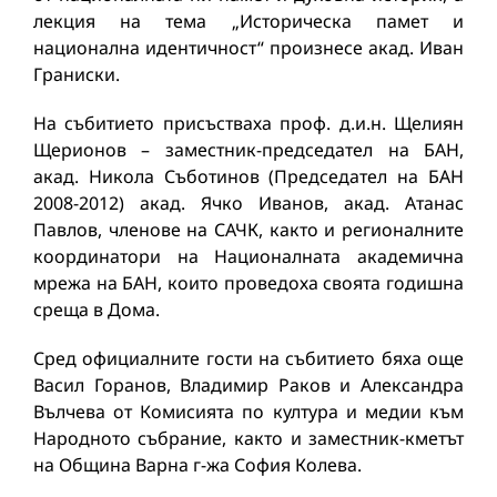
лекция на тема „Историческа памет и
национална идентичност“ произнесе акад. Иван
Граниски.
На събитието присъстваха проф. д.и.н. Щелиян
Щерионов – заместник-председател на БАН,
акад. Никола Съботинов (Председател на БАН
2008-2012) акад. Ячко Иванов, акад. Атанас
Павлов, членове на САЧК, както и регионалните
координатори на Националната академична
мрежа на БАН, които проведоха своята годишна
среща в Дома.
Сред официалните гости на събитието бяха още
Васил Горанов, Владимир Раков и Александра
Вълчева от Комисията по култура и медии към
Народното събрание, както и заместник-кметът
на Община Варна г-жа София Колева.