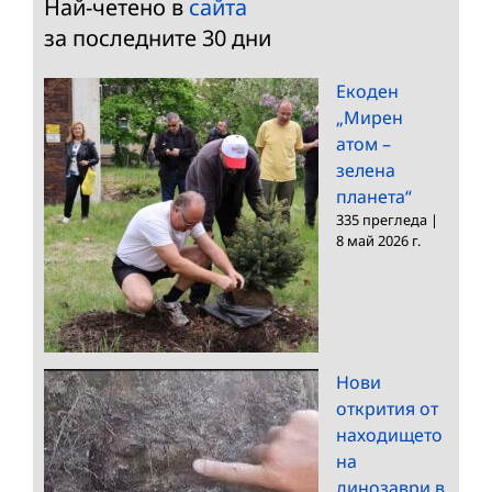
Най-четено в
сайта
за последните 30 дни
Екоден
„Мирен
атом –
зелена
планета“
335 прегледа
|
8 май 2026 г.
Нови
открития от
находището
на
динозаври в