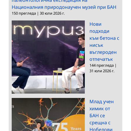
Националния природонаучен музей при БАН
150 прегледа
|
30 юли 2026 г.
Нови
подходи
към бетона с
нисък
въглероден
отпечатък
144 прегледа
|
31 юли 2026 г.
Млад учен
химик от
БАН се
срещна с
Нобелови