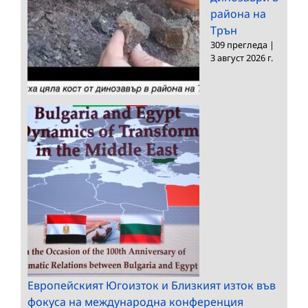
района на
Трън
309 прегледа
|
3 август 2026 г.
Европейският Югоизток и Близкият изток във
фокуса на международна конференция