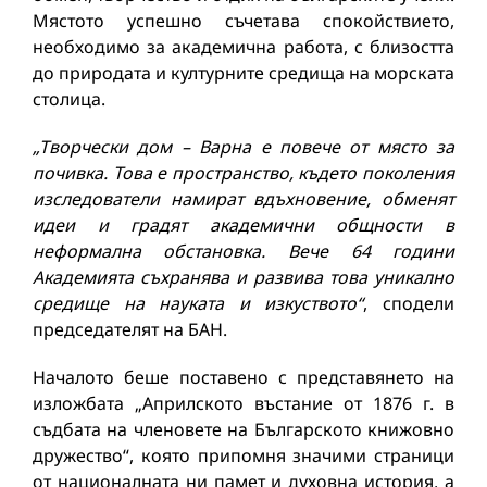
Мястото успешно съчетава спокойствието,
необходимо за академична работа, с близостта
до природата и културните средища на морската
столица.
„Творчески дом – Варна е повече от място за
почивка. Това е пространство, където поколения
изследователи намират вдъхновение, обменят
идеи и градят академични общности в
неформална обстановка. Вече 64 години
Академията съхранява и развива това уникално
средище на науката и изкуството“
, сподели
председателят на БАН.
Началото беше поставено с представянето на
изложбата „Априлското въстание от 1876 г. в
съдбата на членовете на Българското книжовно
дружество“, която припомня значими страници
от националната ни памет и духовна история, а