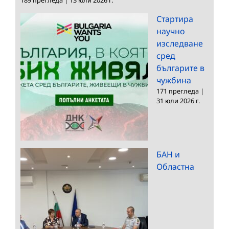
Стартира
научно
изследване
сред
българите в
чужбина
171 прегледа
|
31 юли 2026 г.
БАН и
Областна