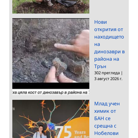
Нови
открития от
находището
на
динозаври в
района на
Трън
302 прегледа
|
3 август 2026 г.
Млад учен
химик от
БАН се
срещна с
Нобелови