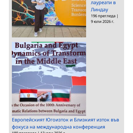
лауреати в
Линдау
196 прегледа
|
9 юли 2026 г.
Европейският Югоизток и Близкият изток във
фокуса на международна конференция
189 прегледа
|
13 юли 2026 г.