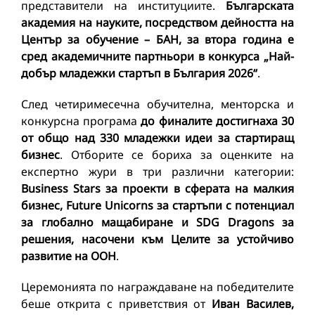
представители на институциите.
Българската
академия на науките, посредством дейността на
Център за обучение – БАН, за втора година е
сред академичните партньори в конкурса „Най-
добър младежки стартъп в България 2026“
.
След четиримесечна обучителна, менторска и
конкурсна програма
до финалите достигнаха 30
от общо над 330 младежки идеи за стартиращ
бизнес
. Отборите се бориха за оценките на
експертно жури в три различни категории:
Business Stars за проекти в сферата на малкия
бизнес, Future Unicorns за стартъпи с потенциал
за глобално мащабиране и SDG Dragons за
решения, насочени към Целите за устойчиво
развитие на ООН
.
Церемонията по награждаване на победителите
беше открита с приветствия от
Иван Василев,