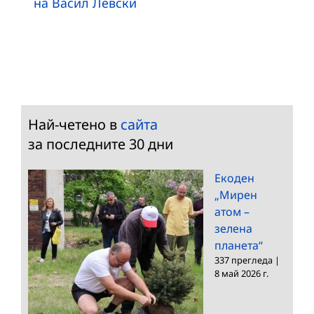
на Васил Левски
Най-четено в
сайта
за последните 30 дни
Екоден
„Мирен
атом –
зелена
планета“
337 прегледа
|
8 май 2026 г.