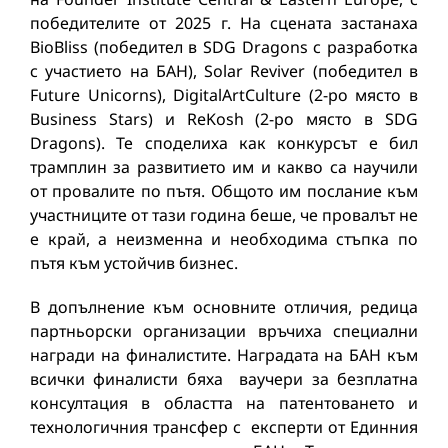
победителите от 2025 г. На сцената застанаха
BioBliss (победител в SDG Dragons с разработка
с участието на БАН), Solar Reviver (победител в
Future Unicorns), DigitalArtCulture (2-ро място в
Business Stars) и ReKosh (2-ро място в SDG
Dragons). Те споделиха как конкурсът е бил
трамплин за развитието им и какво са научили
от провалите по пътя. Общото им послание към
участниците от тази година беше, че провалът не
е край, а неизменна и необходима стъпка по
пътя към устойчив бизнес.
В допълнение към основните отличия, редица
партньорски организации връчиха специални
награди на финалистите. Наградата на БАН към
всички финалисти бяха ваучери за безплатна
консултация в областта на патентоването и
технологичния трансфер с експерти от Единния