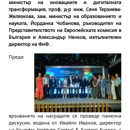
министър на иновациите и дигиталната
трансформация, проф. д-р инж. Сеня Терзиева-
Желязкова, зам. министър на образованието и
науката, Йорданка Чобанова, ръководител на
Представителството на Европейската комисия в
България и Александър Ненков, изпълнителен
директор на ФнФ
.
Преди
връчването на наградите се проведе панелна
дискусия, водена от Ивайло Иванов, директор
на Founder Institute Central & Eastern Europe, с