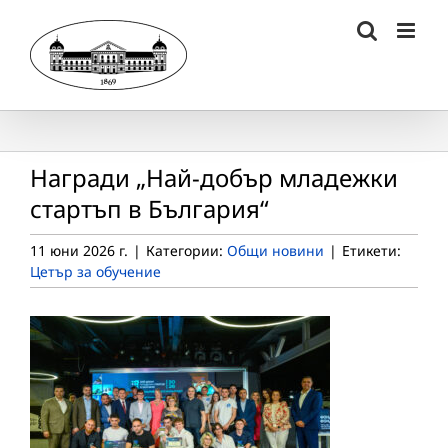
Skip
to
content
Награди „Най-добър младежки
стартъп в България“
11 юни 2026 г.
|
Категории:
Общи новини
|
Етикети:
Цетър за обучение