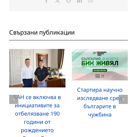
Facebook
X
Reddit
LinkedIn
Електронна
поща:
Свързани публикации
Стартира научно
БАН се включва в
изследване сред
инициативите за
българите в
отбелязване 190
чужбина
години от
рождението