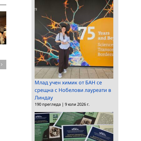
Среща на
председателя на БАН
Конкурс за професо
с посланика на
в ИМИ
България в Словакия
Млад учен химик от БАН се
срещна с Нобелови лауреати в
Линдау
190 прегледа
|
9 юли 2026 г.