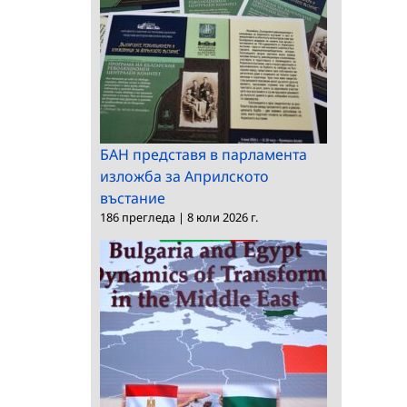
БАН представя в парламента
изложба за Априлското
въстание
186 прегледа
|
8 юли 2026 г.