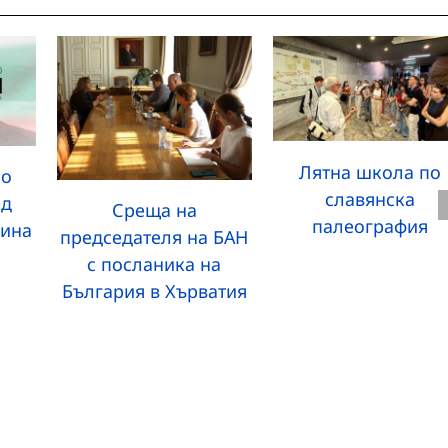
Лятна школа по
но
славянска
ед
Среща на
палеография
бина
председателя на БАН
с посланика на
България в Хърватия