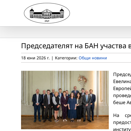
Skip
to
content
Председателят на БАН участва 
18 юни 2026 г.
|
Категории:
Общи новини
Предсе
Евелина
Европе
проведе
беше Ав
На ср
предос
инстит