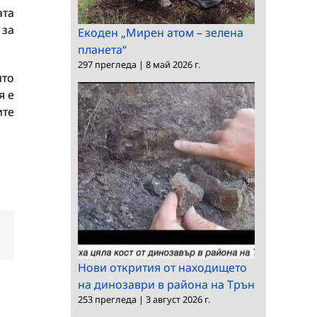
ата
 за
Екоден „Мирен атом – зелена
планета“
297 прегледа
|
8 май 2026 г.
ито
я е
ите
dIn
Електронна
поща:
Нови открития от находището
на динозаври в района на Трън
253 прегледа
|
3 август 2026 г.