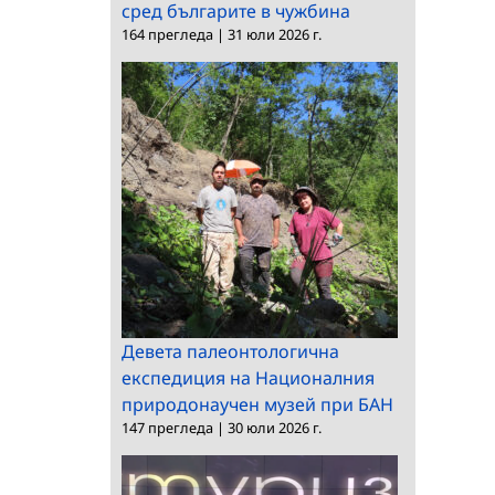
сред българите в чужбина
164 прегледа
|
31 юли 2026 г.
Девета палеонтологична
експедиция на Националния
природонаучен музей при БАН
147 прегледа
|
30 юли 2026 г.