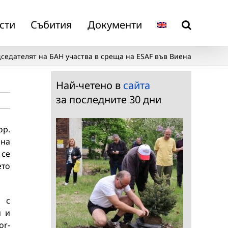
сти
Събития
Документи
седателят на БАН участва в среща на ESAF във Виена
Най-четено в
сайта
за последните 30 дни
ор.
 на
 се
ето
 с
и и
or-