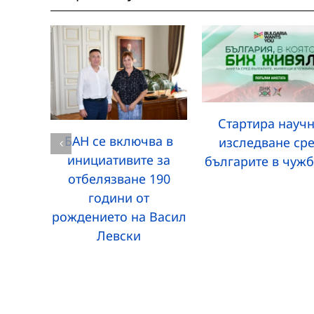
Стартира науч
БАН се включва в
изследване ср
инициативите за
българите в чуж
отбелязване 190
години от
рождението на Васил
Левски