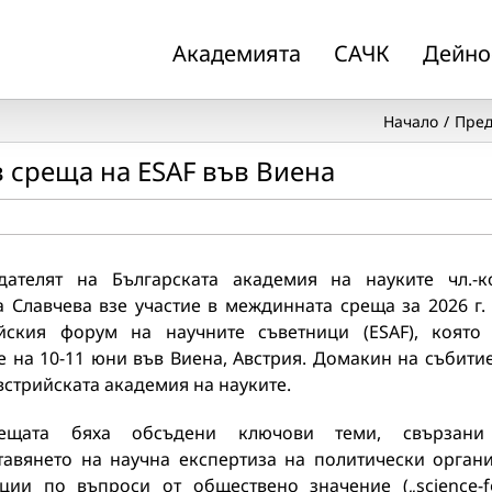
Академията
САЧК
Дейно
Начало
Пред
в среща на ESAF във Виена
дателят на Българската академия на науките чл.-к
 Славчева взе участие в междинната среща за 2026 г.
йския форум на научните съветници (ESAF), която
 на 10-11 юни във Виена, Австрия. Домакин на събити
стрийската академия на науките.
ещата бяха обсъдени ключови теми, свързани
тавянето на научна експертиза на политически орган
уции по въпроси от обществено значение („science-f