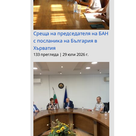
Среща на председателя на БАН
с посланика на България в
Хърватия
133 прегледа
|
29 юли 2026 г.