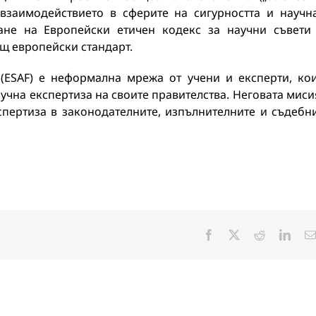
у взаимодействието в сферите на сигурността и научн
ване на Европейски етичен кодекс за научни съвети
бщ европейски стандарт.
(ESAF) е неформална мрежа от учени и експерти, ко
учна експертиза на своите правителства. Неговата миси
спертиза в законодателните, изпълнителните и съдебн
Facebook
X
Reddit
Linke